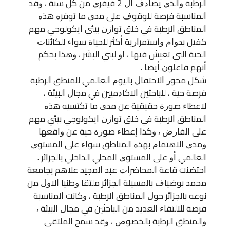
ﺍﻟﺮﻃﺒﺔ ﻭﺍﻟﺬﻱ ﻳﺼﺎﺩﻑ ﺍﻝ 2 ﻓﻴﻔﺮﻱ ﻣﻦ ﻛﻞ ﺳﻨﺔ ، ﻭﻗﺪ
ﺍﻟﻤﻨﺎﺳﺒﺔ ﻓﺮﺻﺔ ﻟﻠﻮﻗﻮﻑ ﻋﻠﻰ ﻣﺪﻯ ﻣﺎ ﺗﻮﻓﺮﻩ ﻫﺬﻩ
ﺍﻟﻤﻨﺎﻃﻖ ﺍﻟﺮﻃﺒﺔ ﻓﻲ ﺧﻠﻖ ﺗﻮﺍﺯﻥ ﺑﻴﺌﻲ ﺍﻳﻜﻮﻟﻮﺟﻲ ﻣﻬﻢ
ﻛﻔﻴﻞ ﺑﺪﻭﺍﻡ ﻭﺍﺳﺘﻤﺮﺍﺭﻳﺔ ﺃﻛﺜﺮ ﻟﻠﺤﻴﺎﺓ ﺳﻮﺍﺀ ﻟﻠﻜﺎﺋﻨﺎﺕ
ﺍﻟﺤﻴﺔ ﺍﻟﺘﻲ ﺗﻌﻴﺶ ﻓﻴﻬﺎ ، ﺍﻭ ﻟﺒﻨﻲ ﺍﻟﺒﺸﺮ ، ﻭﻫﺬﺍ ﺑﺤﻜﻢ
ﺃﻧﻬﻢ ﻓﺎﻋﻠﻮﻥ ﺃﻳﻀﺎ .
ﺷﻜﻞ ﻣﺤﻮﺭ ﺍﻻﺣﺘﻔﺎﻝ ﺑﺎﻟﻴﻮﻡ ﺍﻟﻌﺎﻟﻤﻲ ﻟﻠﻤﻨﻄﻖ ﺍﻟﺮﻃﺒﺔ
ﻓﺮﺻﺔ ﺣﻴﺔ ، ﻟﻠﺒﺎﺣﺜﻴﻦ ﺍﻻﻛﺎﺩﻣﻴﻴﻦ ﻓﻲ ﻣﺠﺎﻝ ﺍﻟﺒﻴﺌﺔ ،
ﻻﻋﻄﺎﺀ ﺻﻮﺭﺓ ﺣﻘﻴﻘﻴﺔ ﻋﻦ ﻣﺪﻯ ﻣﺎ ﺗﻜﺘﺴﻴﻪ ﻫﺬﻩ
ﺍﻟﻤﻨﺎﻃﻖ ﺍﻟﺮﻃﺒﺔ ﻓﻲ ﺧﻠﻖ ﺗﻮﺍﺯﻥ ﺍﻳﻜﻮﻟﻮﺟﻲ ﺑﻴﺌﻲ ﻣﻬﻢ
ﻋﻠﻰ ﺍﻟﻔﺎﺭﺽ ، ﻭﻛﺬﺍ ﺇﻋﻄﺎﺀ ﺻﻮﺭﺓ ﺣﻴﺔ ﻋﻦ ﻭﺍﻗﻌﻬﺎ
ﻭﻣﺪﻯ ﺍﻻﻫﺘﻤﺎﻡ ﺑﻬﺬﻩ ﺍﻟﻤﻨﺎﻃﻖ ﺳﻮﺍﺀ ﻋﻠﻰ ﺍﻟﻤﺴﺘﻮﻯ
ﺍﻟﻌﺎﻟﻤﻲ ﺃﻭ ﻋﻠﻰ ﺍﻟﻤﺴﺘﻮﻯ ﺍﻟﻤﺤﻠﻲ ﺍﻟﺪﺍﺧﻠﻲ ﺑﺎﻟﺠﺰﺍﺋﺮ .
ﺍﺣﺘﻀﻨﺖ ﻗﺎﻋﺔ ﺍﻟﻤﺤﺎﺿﺮﺍﺕ ﻋﺒﺪ ﺍﻟﻤﺠﻴﺪ ﻋﻼﻫﻢ ﺑﺠﺎﻣﻌﺔ
ﻣﺤﻤﺪ ﺑﻮﺿﻴﺎﻑ ﺑﺎﻟﻤﺴﻴﻠﺔ ﺍﻟﺠﺰﺍﺋﺮ ﻣﻠﺘﻘﺎ ﻭﻃﻨﻴﺎ ﺍﻻﻭﻝ ﻣﻦ
ﻧﻮﻋﻪ ﺑﺎﻟﺠﺰﺍﺋﺮ ﺣﻮﻝ ﺍﻟﻤﻨﺎﻃﻖ ﺍﻟﺮﻃﺒﺔ ، ﻭﻛﺎﻧﺖ ﺍﻟﻤﻨﺎﺳﺒﺔ
ﻓﺮﺻﺔ ﻟﻼﻟﺘﻘﺎﺀ ﺍﻟﻌﺪﻳﺪ ﻣﻦ ﺍﻟﺒﺎﺣﺜﻴﻦ ﻓﻲ ﻣﺠﺎﻝ ﺍﻟﺒﻴﺌﺔ ،
ﻭﺍﻟﻤﻨﻄﻖ ﺍﻟﺮﻃﺒﺔ ﺑﺎﻟﺨﺼﻮﺹ ، ﻭﻗﺪ ﺳﻤﺢ ﺍﻟﻤﻠﺘﻘﻰ