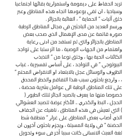
ﺗﺮﻳﺪ ﺍﻟﺤﻔﺎﻅ ﻋﻠﻰ ﺩﻳﻤﻮﻣﺔ ﻭﺍﺳﺘﻤﺮﺍﺭﻳﺔ ﺑﻘﺎﺋﻬﺎ ﺍﺟﺘﻤﺎﻋﻴﺎ
ﻭﺳﻴﺎﺣﻴﺎ ، ﺍﻥ ﺗﻔﻲ ﺑﻮﻋﻮﺩﻫﺎ ﺍﺗﺠﺎﻩ ﻫﺬﻩ ﺍﻟﻤﻨﺎﻃﻖ ﻭﻋﺒﺮ
ﺧﻠﻖ ﺁﻟﻴﺎﺕ ” ﺍﻟﺤﻤﺎﻳﺔ ” ، ﺍﻟﻐﺎﺋﺒﺔ ﺑﺎﻟﺠﺰﺍﺋﺮ .
ﻭﺭﺳﻢ ﺍﻟﻌﺪﻳﺪ ﻣﻦ ﺍﻟﺒﺎﺣﺜﻴﻦ ﻓﻲ ﻣﺠﺎﻝ ﺍﻟﻤﻨﺎﻃﻖ ﺍﻟﺮﻃﺒﺔ
ﺻﻮﺭﺓ ﻗﺎﺗﻤﺔ ﻋﻦ ﻣﺪﻯ ﺍﻹﻫﻤﺎﻝ ﺍﻟﺬﻱ ﺻﺤﺐ ﺑﻌﺾ
ﺍﻟﻤﻨﺎﻃﻖ ﺑﺎﻟﺠﺰﺍﺋﺮ ﻭﺍﻟﺘﻲ ﻟﻢ ﺗﺴﺘﻔﺪ ﻣﻦ ﺍﺩﻧﻰ ﺭﻋﺎﻳﺔ
ﻭﺍﻫﺘﻤﺎﻡ ﻣﻦ ﺍﻟﺠﻬﺎﺕ ﺍﻟﻮﺻﻴﺔ ، ﻣﺎ ﺍﺛﺮ ﺳﻠﺒﺎ ﻋﻠﻰ ﺗﻮﺍﺟﺪ
ﺍﻟﻜﺎﺋﻨﺎﺕ ﺍﻟﺤﻴﺔ ﺑﻬﺎ ، ﻭﺧﻠﻖ ﻧﻮﻋﺎ ﻣﻦ ” ﺍﻟﺘﺬﺑﺬﺏ
ﺍﻟﺒﻴﻮﻟﻮﺟﻲ ” ﻓﻲ ﺍﻟﺘﻮﺍﺟﺪ ، ﻋﻠﻰ ﺃﺳﺎﺱ ﺗﻔﺴﻴﺮﻳﺔ ، ﻏﻴﺎﺏ
ﺍﻟﻈﺮﻭﻑ ﻭﺍﻟﻮﺳﺎﺋﻞ ﻋﺠﻞ ﺑﺎﻻﺑﺘﻌﺎﺩ ﺍﻭ ﺍﻻﻧﻘﺮﺍﺽ ﺍﻟﻤﺤﺘﻢ ”
، ، ﻭﺍﺭﺟﻊ ﺑﺎﺣﺜﻮﻥ ﺳﺒﺐ ﻫﺬﺍ ﺍﻟﺘﻔﺎﻗﻢ ﻭﺍﻟﺨﻄﺮ ﺍﻟﻤﺤﺪﻕ
ﻋﻠﻰ ﺗﻠﻚ ﺍﻟﻤﻨﺎﻃﻖ ﺍﻟﺮﻃﺒﺔ ﺍﻟﻰ ﻋﻮﺍﻣﻞ ﺑﺸﺮﻳﺔ ﻣﺤﻀﺔ ،
ﺧﺼﻮﺻﺎ ﻣﻨﻬﺎ ﻣﺎ ﻳﻌﺮﻑ ﺑﺎﻟﺼﻴﺪ ﺍﻟﺠﺎﺋﺮ ﻟﺘﻠﻚ ﺍﻟﻄﻴﻮﺭ ‏(
ﺍﻟﺤﺠﻞ ، ﺍﻟﺒﻂ ﻭﺍﻟﻜﺪﺭﻱ .. ﺍﻷﻛﺜﺮ ﻋﺮﺿﺔ ﻟﻠﺼﻴﺪ ﺍﻟﻌﺸﻮﺍﺋﻲ
‏) ﺍﻟﺘﻲ ﺗﻌﻴﺶ ﻓﻲ ﻫﺬﻩ ﺍﻟﻤﻨﺎﻃﻖ ، ﻧﺎﻫﻴﻚ ﻋﻦ ﺍﻟﺠﻔﺎﻑ
ﺍﻟﺬﻱ ﺃﺻﺎﺏ ﺑﻌﺾ ﺍﻟﻤﻨﺎﻃﻖ ﻋﻠﻰ ﻏﺮﺍﺭ ” ﻣﻨﻄﻘﺔ ﺷﻂ
ﺍﻟﺤﻀﻨﺔ ” ﻓﻲ ﻭﻻﻳﺔ ﺍﻟﻤﺴﻴﻠﺔ ، ﻭﻳﺠﺰﻡ ﺑﺎﺣﺜﻮﻥ ﺁﺧﺮﻭﻥ ﺍﻥ
ﻟﻐﺔ ﺍﻟﻌﺒﺚ ﺍﻻﻧﺴﺎﻧﻲ ﻛﺎﻧﺖ ﺳﺒﺒﺎ ﺃﺧﺮ ﻓﻲ ﺳﻮﺀ ﻭﺗﺤﻮﻳﻞ