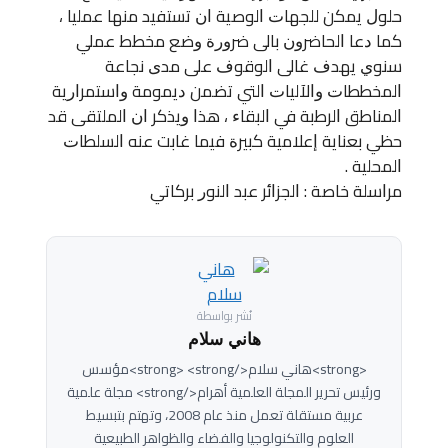
ﺣﻠﻮﻝ ﻳﻤﻜﻦ ﻟﻠﺠﻬﺎﺕ ﺍﻟﻮﺻﻴﺔ ﺍﻥ ﺗﺴﺘﻔﻴﺪ ﻣﻨﻬﺎ ﻋﻤﻠﻴﺎ ،
ﻛﻤﺎ ﺩﻋﺎ ﺍﻟﺤﺎﺿﺮﻭﻥ ﺑﺎﻟﻰ ﺿﺮﻭﺭﺓ ﻭﺿﻊ ﻣﺨﻄﻂ ﻋﻤﻠﻲ
ﺳﻨﻮﻱ ﻳﻬﺪﻑ ﻏﺎﻟﻰ ﺍﻟﻮﻗﻮﻑ ﻋﻠﻰ ﻣﺪﻯ ﻧﺠﺎﻋﺔ
ﺍﻟﻤﺨﻄﻄﺎﺕ ﻭﺍﻵﻟﻴﺎﺕ ﺍﻟﺘﻲ ﺗﻀﻤﻦ ﺩﻳﻤﻮﻣﺔ ﻭﺍﺳﺘﻤﺮﺍﺭﻳﺔ
ﺍﻟﻤﻨﺎﻃﻖ ﺍﻟﺮﻃﺒﺔ ﻓﻲ ﺍﻟﺒﻘﺎﺀ ، ﻫﺬﺍ ﻭﻳﺬﻛﺮ ﺍﻥ ﺍﻟﻤﻠﺘﻘﻰ ﻗﺪ
ﺣﻈﻲ ﺑﻌﻨﺎﻳﺔ ﺇﻋﻼﻣﻴﺔ ﻛﺒﻴﺮﺓ ﻓﻴﻤﺎ ﻏﺎﺑﺖ ﻋﻨﻪ ﺍﻟﺴﻠﻄﺎﺕ
ﺍﻟﻤﺤﻠﻴﺔ .
ﻣﺮﺍﺳﻠﺔ ﺧﺎﺻﺔ : ﺍﻟﺠﺰﺍﺋﺮ ﻋﺒﺪ ﺍﻟﻨﻮﺭ ﺑﺮﻛﺎﺗﻲ
نُشر بواسطة
هاني سلام
<strong>هاني سلام</strong> <strong>مؤسس
ورئيس تحرير المجلة العلمية أهرام</strong> مجلة علمية
عربية مستقلة تعمل منذ عام 2008، وتهتم بتبسيط
العلوم والتكنولوجيا والفضاء والظواهر الطبيعية