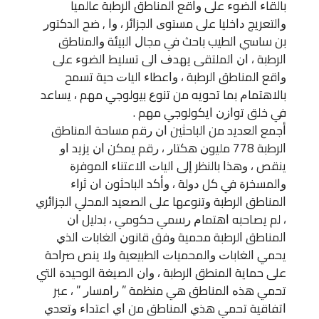
ﺑﺎﻟﻘﺎﺀ ﺍﻟﻀﻮﺀ ﻋﻠﻰ ﻭﺍﻗﻊ ﺍﻟﻤﻨﺎﻃﻖ ﺍﻟﺮﻃﺒﺔ ﻋﺎﻟﻤﻴﺎ
ﻭﺍﻟﺘﻌﺮﻳﺞ ﺩﺍﺧﻠﻴﺎ ﻋﻠﻰ ﻣﺴﺘﻮﻯ ﺍﻟﺠﺰﺍﺋﺮ ، ﻭﺍ , ﺿﺢ ﺍﻟﺪﻛﺘﻮﺭ
ﺑﻦ ﺳﺎﺳﻲ ﺍﻟﻄﻴﺐ ﺑﺎﺣﺚ ﻓﻲ ﻣﺠﺎﻝ ﺍﻟﺒﻴﺌﺔ ﻭﺍﻟﻤﻨﺎﻃﻖ
ﺍﻟﺮﻃﺒﺔ ، ﺍﻥ ﺍﻟﻤﻠﺘﻘﻰ ﻳﻬﺪﻑ ﺍﻟﻰ ﺗﺴﻠﻴﻂ ﺍﻟﻀﻮﺀ ﻋﻠﻰ
ﻭﺍﻗﻊ ﺍﻟﻤﻨﺎﻃﻖ ﺍﻟﺮﻃﺒﺔ ، ﻭﺍﻋﻄﺎﺀ ﺍﻟﻴﺎﺕ ﺣﻴﺔ ﺗﺴﻤﺢ
ﺑﺎﻻﻫﺘﻤﺎﻡ ﺑﻤﺎ ﺗﺤﻮﻳﻪ ﻣﻦ ﺗﻨﻮﻉ ﺑﻴﻮﻟﻮﺟﻲ ﻣﻬﻢ ، ﻳﺴﺎﻋﺪ
ﻓﻲ ﺧﻠﻖ ﺗﻮﺍﺯﻥ ﺍﻳﻜﻮﻟﻮﺟﻲ ﻣﻬﻢ .
ﺃﺟﻤﻊ ﺍﻟﻌﺪﻳﺪ ﻣﻦ ﺍﻟﺒﺎﺣﺜﻴﻦ ﺍﻥ ﺭﻗﻢ ﻣﺴﺎﺣﺔ ﺍﻟﻤﻨﺎﻃﻖ
ﺍﻟﺮﻃﺒﺔ 778 ﻣﻠﻴﻮﻥ ﻫﻜﺘﺎﺭ ، ﺭﻗﻢ ﻳﻤﻜﻦ ﺍﻥ ﻳﺰﻳﺪ ﺍﻭ
ﻳﻨﻘﺺ ، ﻭﻫﺬﺍ ﺑﺎﻟﻨﻈﺮ ﺇﻟﻰ ﺍﻟﻴﺎﺕ ﺍﻻﻋﺘﻨﺎﺀ ﺍﻟﻤﻮﻓﺮﺓ
ﻭﺍﻟﻤﺴﺨﺮﺓ ﻓﻲ ﻛﻞ ﺩﻭﻟﺔ ، ﻭﺃﻛﺪ ﺍﻟﺒﺎﺣﺜﻮﻥ ﺍﻥ ﺛﺮﺍﺀ
ﺍﻟﻤﻨﺎﻃﻖ ﺍﻟﺮﻃﺒﺔ ﻭﺗﻨﻮﻋﻬﺎ ﻋﻠﻰ ﺍﻟﺼﻌﻴﺪ ﺍﻟﻤﺤﻠﻲ ﺍﻟﺠﺰﺍﺋﺮﻱ
، ﻟﻢ ﻳﺼﺎﺣﺒﻪ ﺍﻫﺘﻤﺎﻡ ﺭﺳﻤﻲ ﺣﻜﻮﻣﻲ ، ﺑﺪﻟﻴﻞ ﺍﻥ
ﺍﻟﻤﻨﺎﻃﻖ ﺍﻟﺮﻃﺒﺔ ﻣﺤﻤﻴﺔ ﻭﻓﻖ ﻗﺎﻧﻮﻥ ﺍﻟﻐﺎﺑﺎﺕ ﺍﻟﺬﻱ
ﻳﺤﻤﻲ ﺍﻟﻐﺎﺑﺎﺕ ﻭﺍﻟﻤﺤﻤﻴﺎﺕ ﺍﻟﻄﺒﻴﻌﻴﺔ ﻭﻻ ﻳﻨﺺ ﺻﺮﺍﺣﺔ
ﻋﻠﻰ ﺣﻤﺎﻳﺔ ﺍﻟﻤﻨﻄﻖ ﺍﻟﺮﻃﺒﺔ ، ﻭﺍﻥ ﺍﻟﺼﻴﻐﺔ ﺍﻟﻮﺣﻴﺪﺓ ﺍﻟﺘﻲ
ﺗﺤﻤﻲ ﻫﺬﻩ ﺍﻟﻤﻨﺎﻃﻖ ﻫﻲ ﻣﻨﻈﻤﺔ ” ﺭﺍﻣﺴﺎﺭ ” ، ﻋﺒﺮ
ﺍﺗﻔﺎﻗﻴﺔ ﺗﺤﻤﻲ ﻫﺬﻱ ﺍﻟﻤﻨﺎﻃﻖ ﻣﻦ ﺍﻱ ﺍﻋﺘﺪﺍﺀ ﻭﺗﻌﺪﻱ