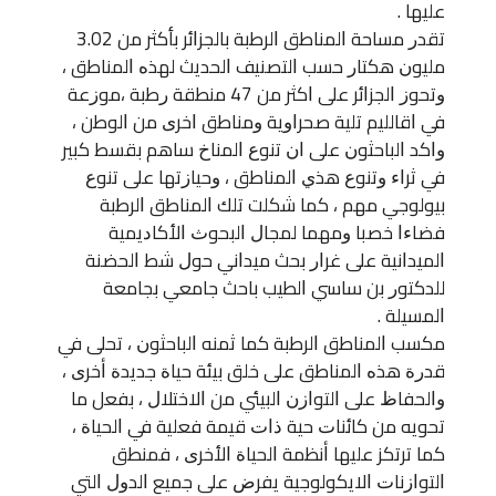
ﻋﻠﻴﻬﺎ .
ﺗﻘﺪﺭ ﻣﺴﺎﺣﺔ ﺍﻟﻤﻨﺎﻃﻖ ﺍﻟﺮﻃﺒﺔ ﺑﺎﻟﺠﺰﺍﺋﺮ ﺑﺄﻛﺜﺮ ﻣﻦ 3.02
ﻣﻠﻴﻮﻥ ﻫﻜﺘﺎﺭ ﺣﺴﺐ ﺍﻟﺘﺼﻨﻴﻒ ﺍﻟﺤﺪﻳﺚ ﻟﻬﺬﻩ ﺍﻟﻤﻨﺎﻃﻖ ،
ﻭﺗﺤﻮﺯ ﺍﻟﺠﺰﺍﺋﺮ ﻋﻠﻰ ﺍﻛﺜﺮ ﻣﻦ 47 ﻣﻨﻄﻘﺔ ﺭﻃﺒﺔ ،ﻣﻮﺯﻋﺔ
ﻓﻲ ﺍﻗﺎﻟﻠﻴﻢ ﺗﻠﻴﺔ ﺻﺤﺮﺍﻭﻳﺔ ﻭﻣﻨﺎﻃﻖ ﺍﺧﺮﻯ ﻣﻦ ﺍﻟﻮﻃﻦ ،
ﻭﺍﻛﺪ ﺍﻟﺒﺎﺣﺜﻮﻥ ﻋﻠﻰ ﺍﻥ ﺗﻨﻮﻉ ﺍﻟﻤﻨﺎﺥ ﺳﺎﻫﻢ ﺑﻘﺴﻂ ﻛﺒﻴﺮ
ﻓﻲ ﺛﺮﺍﺀ ﻭﺗﻨﻮﻉ ﻫﺬﻱ ﺍﻟﻤﻨﺎﻃﻖ ، ﻭﺣﻴﺎﺯﺗﻬﺎ ﻋﻠﻰ ﺗﻨﻮﻉ
ﺑﻴﻮﻟﻮﺟﻲ ﻣﻬﻢ ، ﻛﻤﺎ ﺷﻜﻠﺖ ﺗﻠﻚ ﺍﻟﻤﻨﺎﻃﻖ ﺍﻟﺮﻃﺒﺔ
ﻓﻀﺎﺀﺍ ﺧﺼﺒﺎ ﻭﻣﻬﻤﺎ ﻟﻤﺠﺎﻝ ﺍﻟﺒﺤﻮﺙ ﺍﻷﻛﺎﺩﻳﻤﻴﺔ
ﺍﻟﻤﻴﺪﺍﻧﻴﺔ ﻋﻠﻰ ﻏﺮﺍﺭ ﺑﺤﺚ ﻣﻴﺪﺍﻧﻲ ﺣﻮﻝ ﺷﻂ ﺍﻟﺤﻀﻨﺔ
ﻟﻠﺪﻛﺘﻮﺭ ﺑﻦ ﺳﺎﺳﻲ ﺍﻟﻄﻴﺐ ﺑﺎﺣﺚ ﺟﺎﻣﻌﻲ ﺑﺠﺎﻣﻌﺔ
ﺍﻟﻤﺴﻴﻠﺔ .
ﻣﻜﺴﺐ ﺍﻟﻤﻨﺎﻃﻖ ﺍﻟﺮﻃﺒﺔ ﻛﻤﺎ ﺛﻤﻨﻪ ﺍﻟﺒﺎﺣﺜﻮﻥ ، ﺗﺤﻠﻰ ﻓﻲ
ﻗﺪﺭﺓ ﻫﺬﻩ ﺍﻟﻤﻨﺎﻃﻖ ﻋﻠﻰ ﺧﻠﻖ ﺑﻴﺌﺔ ﺣﻴﺎﺓ ﺟﺪﻳﺪﺓ ﺃﺧﺮﻯ ،
ﻭﺍﻟﺤﻔﺎﻅ ﻋﻠﻰ ﺍﻟﺘﻮﺍﺯﻥ ﺍﻟﺒﻴﺌﻲ ﻣﻦ ﺍﻻﺧﺘﻼﻝ ، ﺑﻔﻌﻞ ﻣﺎ
ﺗﺤﻮﻳﻪ ﻣﻦ ﻛﺎﺋﻨﺎﺕ ﺣﻴﺔ ﺫﺍﺕ ﻗﻴﻤﺔ ﻓﻌﻠﻴﺔ ﻓﻲ ﺍﻟﺤﻴﺎﺓ ،
ﻛﻤﺎ ﺗﺮﺗﻜﺰ ﻋﻠﻴﻬﺎ ﺃﻧﻈﻤﺔ ﺍﻟﺤﻴﺎﺓ ﺍﻷﺧﺮﻯ ، ﻓﻤﻨﻄﻖ
ﺍﻟﺘﻮﺍﺯﻧﺎﺕ ﺍﻻﻳﻜﻮﻟﻮﺟﻴﺔ ﻳﻔﺮﺽ ﻋﻠﻰ ﺟﻤﻴﻊ ﺍﻟﺪﻭﻝ ﺍﻟﺘﻲ