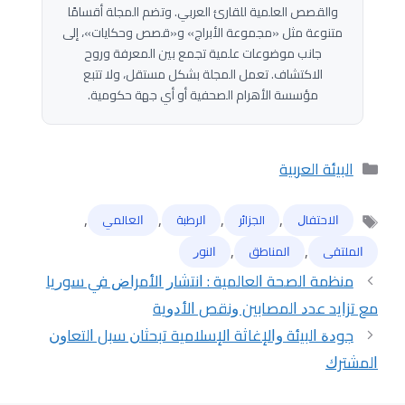
والقصص العلمية للقارئ العربي. وتضم المجلة أقسامًا
متنوعة مثل «مجموعة الأبراج» و«قصص وحكايات»، إلى
جانب موضوعات علمية تجمع بين المعرفة وروح
الاكتشاف. تعمل المجلة بشكل مستقل، ولا تتبع
مؤسسة الأهرام الصحفية أو أي جهة حكومية.
التصنيفات
البيئة العربية
,
,
,
,
ﺍﻻﺣﺘﻔﺎﻝ
الجزائر
ﺍﻟﺮﻃﺒﺔ
ﺍﻟﻌﺎﻟﻤﻲ
الوسوم
,
,
ﺍﻟﻤﻠﺘﻘﻰ
ﺍﻟﻤﻨﺎﻃﻖ
ﺍﻟﻨﻮﺭ
ﻣﻨﻈﻤﺔ ﺍﻟﺼﺤﺔ ﺍﻟﻌﺎﻟﻤﻴﺔ : ﺍﻧﺘﺸﺎﺭ ﺍﻷﻣﺮﺍﺽ ﻓﻲ ﺳﻮﺭﻳﺎ
ﻣﻊ ﺗﺰﺍﻳﺪ ﻋﺪﺩ ﺍﻟﻤﺼﺎﺑﻴﻦ ﻭﻧﻘﺺ ﺍﻷﺩﻭﻳﺔ
ﺟﻮﺩﺓ ﺍﻟﺒﻴﺌﺔ ﻭﺍﻹﻏﺎﺛﺔ ﺍﻹﺳﻼﻣﻴﺔ ﺗﺒﺤﺜﺎﻥ ﺳﺒﻞ ﺍﻟﺘﻌﺎﻭﻥ
ﺍﻟﻤﺸﺘﺮﻙ