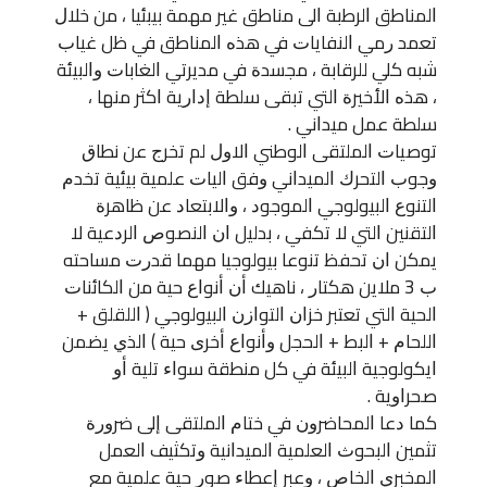
ﺍﻟﻤﻨﺎﻃﻖ ﺍﻟﺮﻃﺒﺔ ﺍﻟﻰ ﻣﻨﺎﻃﻖ ﻏﻴﺮ ﻣﻬﻤﺔ ﺑﻴﺒﺌﻴﺎ ، ﻣﻦ ﺧﻼﻝ
ﺗﻌﻤﺪ ﺭﻣﻲ ﺍﻟﻨﻔﺎﻳﺎﺕ ﻓﻲ ﻫﺬﻩ ﺍﻟﻤﻨﺎﻃﻖ ﻓﻲ ﻇﻞ ﻏﻴﺎﺏ
ﺷﺒﻪ ﻛﻠﻲ ﻟﻠﺮﻗﺎﺑﺔ ، ﻣﺠﺴﺪﺓ ﻓﻲ ﻣﺪﻳﺮﺗﻲ ﺍﻟﻐﺎﺑﺎﺕ ﻭﺍﻟﺒﻴﺌﺔ
، ﻫﺬﻩ ﺍﻷﺧﻴﺮﺓ ﺍﻟﺘﻲ ﺗﺒﻘﻰ ﺳﻠﻄﺔ ﺇﺩﺍﺭﻳﺔ ﺍﻛﺜﺮ ﻣﻨﻬﺎ ،
ﺳﻠﻄﺔ ﻋﻤﻞ ﻣﻴﺪﺍﻧﻲ .
ﺗﻮﺻﻴﺎﺕ ﺍﻟﻤﻠﺘﻘﻰ ﺍﻟﻮﻃﻨﻲ ﺍﻻﻭﻝ ﻟﻢ ﺗﺨﺮﺝ ﻋﻦ ﻧﻄﺎﻕ
ﻭﺟﻮﺏ ﺍﻟﺘﺤﺮﻙ ﺍﻟﻤﻴﺪﺍﻧﻲ ﻭﻓﻖ ﺍﻟﻴﺎﺕ ﻋﻠﻤﻴﺔ ﺑﻴﺌﻴﺔ ﺗﺨﺪﻡ
ﺍﻟﺘﻨﻮﻉ ﺍﻟﺒﻴﻮﻟﻮﺟﻲ ﺍﻟﻤﻮﺟﻮﺩ ، ﻭﺍﻻﺑﺘﻌﺎﺩ ﻋﻦ ﻇﺎﻫﺮﺓ
ﺍﻟﺘﻘﻨﻴﻦ ﺍﻟﺘﻲ ﻻ ﺗﻜﻔﻲ ، ﺑﺪﻟﻴﻞ ﺍﻥ ﺍﻟﻨﺼﻮﺹ ﺍﻟﺮﺩﻋﻴﺔ ﻻ
ﻳﻤﻜﻦ ﺍﻥ ﺗﺤﻔﻆ ﺗﻨﻮﻋﺎ ﺑﻴﻮﻟﻮﺟﻴﺎ ﻣﻬﻤﺎ ﻗﺪﺭﺕ ﻣﺴﺎﺣﺘﻪ
ﺏ 3 ﻣﻼﻳﻦ ﻫﻜﺘﺎﺭ ، ﻧﺎﻫﻴﻚ ﺃﻥ ﺃﻧﻮﺍﻉ ﺣﻴﺔ ﻣﻦ ﺍﻟﻜﺎﺋﻨﺎﺕ
ﺍﻟﺤﻴﺔ ﺍﻟﺘﻲ ﺗﻌﺘﺒﺮ ﺧﺰﺍﻥ ﺍﻟﺘﻮﺍﺯﻥ ﺍﻟﺒﻴﻮﻟﻮﺟﻲ ‏( ﺍﻟﻠﻘﻠﻖ +
ﺍﻟﻠﺤﺎﻡ + ﺍﻟﺒﻂ + ﺍﻟﺤﺠﻞ ﻭﺃﻧﻮﺍﻉ ﺃﺧﺮﻯ ﺣﻴﺔ ‏) ﺍﻟﺬﻱ ﻳﻀﻤﻦ
ﺍﻳﻜﻮﻟﻮﺟﻴﺔ ﺍﻟﺒﻴﺌﺔ ﻓﻲ ﻛﻞ ﻣﻨﻄﻘﺔ ﺳﻮﺍﺀ ﺗﻠﻴﺔ ﺃﻭ
ﺻﺤﺮﺍﻭﻳﺔ .
ﻛﻤﺎ ﺩﻋﺎ ﺍﻟﻤﺤﺎﺿﺮﻭﻥ ﻓﻲ ﺧﺘﺎﻡ ﺍﻟﻤﻠﺘﻘﻰ ﺇﻟﻰ ﺿﺮﻭﺭﺓ
ﺗﺜﻤﻴﻦ ﺍﻟﺒﺤﻮﺙ ﺍﻟﻌﻠﻤﻴﺔ ﺍﻟﻤﻴﺪﺍﻧﻴﺔ ﻭﺗﻜﺜﻴﻒ ﺍﻟﻌﻤﻞ
ﺍﻟﻤﺨﺒﺮﻱ ﺍﻟﺨﺎﺹ ، ﻭﻋﺒﺮ ﺇﻋﻄﺎﺀ ﺻﻮﺭ ﺣﻴﺔ ﻋﻠﻤﻴﺔ ﻣﻊ