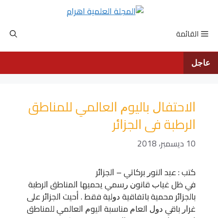
نتقل
لى
لمحتوى
القائمة
عاجل
ﺍﻻﺣﺘﻔﺎﻝ ﺑﺎﻟﻴﻮﻡ ﺍﻟﻌﺎﻟﻤﻲ ﻟﻠﻤﻨﺎﻃﻖ
ﺍﻟﺮﻃﺒﺔ ﻓﻰ ﺍﻟﺠﺰﺍئر
10 ديسمبر، 2018
ﻛﺘﺐ : ﻋﺒﺪ ﺍﻟﻨﻮﺭ ﺑﺮﻛﺎﺗﻲ – ﺍﻟﺠﺰﺍﺋﺮ
ﻓﻲ ﻇﻞ ﻏﻴﺎﺏ ﻗﺎﻧﻮﻥ ﺭﺳﻤﻲ ﻳﺤﻤﻴﻬﺎ ﺍﻟﻤﻨﺎﻃﻖ ﺍﻟﺮﻃﺒﺔ
ﺑﺎﻟﺠﺰﺍﺋﺮ ﻣﺤﻤﻴﺔ ﺑﺎﺗﻔﺎﻗﻴﺔ ﺩﻭﻟﻴﺔ ﻓﻘﻂ . ﺃﺣﻴﺖ ﺍﻟﺠﺰﺍﺋﺮ ﻋﻠﻰ
ﻏﺮﺍﺭ ﺑﺎﻗﻲ ﺩﻭﻝ ﺍﻟﻌﺎﻡ ﻣﻨﺎﺳﺒﺔ ﺍﻟﻴﻮﻡ ﺍﻟﻌﺎﻟﻤﻲ ﻟﻠﻤﻨﺎﻃﻖ