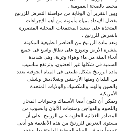
ﻣﺤﻴﻂ ﺑﺎﻟﺼﺤﺔ ﺍﻟﻌﻤﻮﻣﻴﺔ .
ﻭﺑﻴﻦ ﺍﻟﺘﻘﺮﻳﺮ ﺃﻥ ﺍﻟﻮﻗﺎﻳﺔ ﻣﻦ ﻣﻮﺍﺻﻠﺔ ﺍﻟﺘﻌﺮﺽ ﻟﻠﺰﺭﻧﻴﺦ
ﺑﻔﻀﻞ ﺍﻹﻣﺪﺍﺩ ﺑﻤﻴﺎﻩ ﻣﺄﻣﻮﻧﺔ ﻣﻦ ﺃﻫﻢ ﺍﻹﺟﺮﺍﺀﺍﺕ
ﺍﻟﻤﺘﺨﺬﺓ ﻋﻠﻰ ﺻﻌﻴﺪ ﺍﻟﻤﺠﺘﻤﻌﺎﺕ ﺍﻟﻤﺤﻠﻴﺔ ﺍﻟﻤﺘﻀﺮﺭﺓ
ﺑﺎﻟﺘﻌﺮﺽ ﻟﻠﺰﺭﻧﻴﺦ .
ﻭﺗﻌﺪ ﻣﺎﺩﺓ ﺍﻟﺰﺭﻧﻴﺦ ﻣﻦ ﺍﻟﻌﻨﺎﺻﺮ ﺍﻟﻄﺒﻴﻌﻴﺔ ﺍﻟﻤﻜﻮﻧﺔ
ﻟﻘﺸﺮﺓ ﺍﻷﺭﺽ ﻭﺗﺘﻮﺯﻉ ﻋﻠﻰ ﻧﻄﺎﻕ ﻭﺍﺳﻊ ﻓﻰ ﺟﻤﻴﻊ
ﺃﻧﺤﺎﺀ ﺍﻟﺒﻴﺌﺔ ﻣﻦ ﻣﺎﺀ ﻭﻫﻮﺍﺀ ﻭﺗﺮﺑﺔ، ﻭﻫﻰ ﺷﺪﻳﺪﺓ
ﺍﻟﺴﻤﻴﺔ ﻓﻰ ﺷﻜﻠﻬﺎ ﻏﻴﺮ ﺍﻟﻌﻀﻮﻯ، ﻭﺗﺮﺗﻔﻊ ﻣﻨﺎﺳﻴﺐ
ﻣﺎﺩﺓ ﺍﻟﺰﺭﻧﻴﺦ ﺑﺸﻜﻞ ﻃﺒﻴﻌﻰ ﻓﻰ ﺍﻟﻤﻴﺎﻩ ﺍﻟﺠﻮﻓﻴﺔ ﺑﻌﺪﺩ
ﻣﻦ ﺍﻟﺒﻠﺪﺍﻥ ﻭﻣﻨﻬﺎ ﺍﻷﺭﺟﻨﺘﻴﻦ ﻭﺑﻨﻐﻼﺩﻳﺶ ﻭﺷﻴﻠﻰ
ﻭﺍﻟﺼﻴﻦ ﻭﺍﻟﻬﻨﺪ ﻭﺍﻟﻤﻜﺴﻴﻚ ﻭﺍﻟﻮﻻﻳﺎﺕ ﺍﻟﻤﺘﺤﺪﺓ
ﺍﻷﻣﺮﻳﻜﻴﺔ .
ﻭﻳﻤﻜﻦ ﺃﻥ ﺗﻜﻮﻥ ﺃﻳﻀﺎ ﺍﻷﺳﻤﺎﻙ ﻭﺣﻴﻮﺍﻧﺎﺕ ﺍﻟﻤﺤﺎﺭ
ﻭﺍﻟﻠﺤﻮﻡ ﻭﺍﻟﺪﻭﺍﺟﻦ ﻭﻣﻨﺘﺠﺎﺕ ﺍﻷﻟﺒﺎﻥ ﻭﺍﻟﺤﺒﻮﺏ ﻣﻦ
ﺍﻟﻤﺼﺎﺩﺭ ﺍﻟﻐﺬﺍﺋﻴﺔ ﺍﻟﺤﺎﻭﻳﺔ ﻋﻠﻰ ﺍﻟﺰﺭﻧﻴﺦ، ﻋﻠﻰ ﺃﻥ
ﻣﺴﺘﻮﻯ ﺍﻟﺘﻌﺮﺽ ﻟﻠﺰﺭﻧﻴﺦ ﻣﻦ ﻫﺬﻩ ﺍﻷﻃﻌﻤﺔ ﻫﻮ ﺃﺩﻧﻰ
ﻋﻤﻮﻣﺎً ﻣﻨﻪ ﻓﻰ ﺍﻟﻤﻴﺎﻩ ﺍﻟﺠﻮﻓﻴﺔ ﺍﻟﻤﻠﻮﺛﺔ ﺑﻬﺎ، ﻭﻳﺘﺨﺬ