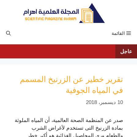
نتقل
لى
لمحتوى
القائمة
عاجل
ﺗﻘﺮﻳﺮ ﺧﻄﻴﺮ ﻋﻦ ﺍﻟﺰﺭﻧﻴﺦ ﺍﻟﻤﺴﻤﻢ
ﻓﻲ ﺍﻟﻤﻴﺎﻩ ﺍﻟﺠﻮﻓﻴﺔ
10 ديسمبر، 2018
ﺻﺪﺭ ﻋﻦ ﺍﻟﻤﻨﻈﻤﺔ ﺍﻟﺼﺤﺔ ﺍﻟﻌﺎﻟﻤﻴﺔ، ﺃﻥ ﺍﻟﻤﻴﺎﻩ ﺍﻟﻤﻠﻮﺛﺔ
ﺑﻤﺎﺩﺓ ﺍﻟﺰﺭﻧﻴﺦ ﺍﻟﺘﻰ ﺗﺴﺘﺨﺪﻡ ﻷﻏﺮﺍﺽ ﺍﻟﺸﺮﺏ
ﻭﺍﻟﻄﻌﺎﻡ ﻭﺭﻯ ﺍﻟﻤﺤﺎﺻﻴﻞ ﺍﻟﻐﺬﺍﺋﻴﺔ ﻫﻮ ﺃﻛﺒﺮ ﺧﻄﺮ