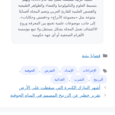
بتبسيط العلوم والتكنولوجيا والفضاء والظواهر الطبيعية
والقصص العلمية للقارئ العربي.وتضم المجلة أقسامًا
متنوعة مثل «مجموعة الأبراج» و«قصص وحكايات»،
إلى جانب موضوعات علمية تجمع بين المعرفة وروح
الاكتشاف.تعمل المجلة بشكل مستقل،ولا تتبع مؤسسة
الأهرام الصحفية أو أي جهة حكومية.
التصنيفات
قضايا بيئية
,
,
,
,
ﺍﻹﺟﺮﺍﺀﺍﺕ
ﺍﻹﻣﺪﺍﺩ
ﺍﻟﺘﻌﺮﺽ
ﺍﻟﺠﻮﻓﻴﺔ
الوسوم
,
,
ﺍﻟﺰﺭﻧﻴﺦ
ﺍﻟﺸﺮﺏ
ﺍﻟﻐﺬﺍﺋﻴﺔ
ﺃﺷﻬﺮ ﺍﻟﻨﻴﺎﺯﻙ ﺍﻟﻜﺒﻴﺮﺓ ﺍﻟﺘﻲ ﺳﻘﻄﺖ ﻋﻠﻰ ﺍﻷﺭﺽ
ﺗﻘﺮﻳﺮ ﺧﻄﻴﺮ ﻋﻦ ﺍﻟﺰﺭﻧﻴﺦ ﺍﻟﻤﺴﻤﻢ ﻓﻲ ﺍﻟﻤﻴﺎﻩ ﺍﻟﺠﻮﻓﻴﺔ