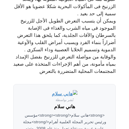
ﺍﻟﺰﺭﻧﻴﺦ ﻓﻰ ﺍﻟﻤﺄﻛﻮﻻﺕ ﺍﻟﺒﺤﺮﻳﺔ ﺷﻜﻼ ﻋﻀﻮﻳﺎ ﻫﻮ ﺍﻷﻗﻞ
ﺳﻤﻴﺔ ﺇﻟﻰ ﺣﺪ ﺑﻌﻴﺪ .
ﻭﻳﻤﻜﻦ ﺃﻥ ﻳﺘﺴﺒﺐ ﺍﻟﺘﻌﺮﺽ ﺍﻟﻄﻮﻳﻞ ﺍﻷﺟﻞ ﻟﻠﺰﺭﻧﻴﺦ
ﺍﻟﻤﻮﺟﻮﺩ ﻓﻰ ﻣﻴﺎﻩ ﺍﻟﺸﺮﺏ ﻭﺍﻟﻐﺬﺍﺀ ﻓﻰ ﺍﻹﺻﺎﺑﺔ
ﺑﺎﻟﺴﺮﻃﺎﻥ ﻭﺍﻵﻓﺎﺕ ﺍﻟﺠﻠﺪﻳﺔ، ﻛﻤﺎ ﻳﻠﺤﻖ ﻫﺬﺍ ﺍﻟﺘﻌﺮﺽ
ﺃﺿﺮﺍﺭﺍً ﺑﻨﻤﺎﺀ ﺍﻟﻔﺮﺩ ﻭﻳﺴﺒﺐ ﺃﻣﺮﺍﺽ ﺍﻟﻘﻠﺐ ﻭﺍﻷﻭﻋﻴﺔ
ﺍﻟﺪﻣﻮﻳﺔ ﻭﺗﺴﻤﻴﻢ ﺍﻟﺨﻼﻳﺎ ﺍﻟﻌﺼﺒﻴﺔ ﻭﺩﺍﺀ ﺍﻟﺴﻜﺮﻯ .
ﻭﺍﻟﻮﻗﺎﻳﺔ ﻣﻦ ﻣﻮﺍﺻﻠﺔ ﺍﻟﺘﻌﺮﺽ ﻟﻠﺰﺭﻧﻴﺦ ﺑﻔﻀﻞ ﺍﻹﻣﺪﺍﺩ
ﺑﻤﻴﺎﻩ ﻣﺄﻣﻮﻧﺔ، ﻣﻦ ﺃﻫﻢ ﺍﻹﺟﺮﺍﺀﺍﺕ ﺍﻟﻤﺘﺨﺬﺓ ﻋﻠﻰ ﺻﻌﻴﺪ
ﺍﻟﻤﺠﺘﻤﻌﺎﺕ ﺍﻟﻤﺤﻠﻴﺔ ﺍﻟﻤﺘﻀﺮﺭﺓ ﺑﺎﻟﺘﻌﺮﺽ
نُشر بواسطة
هاني سلام
<strong>هاني سلام</strong><strong>مؤسس
ورئيس تحرير المجلة العلمية أهرام</strong>مجلة
علمية عربية مستقلة تعمل منذ عام 2008، وتهتم