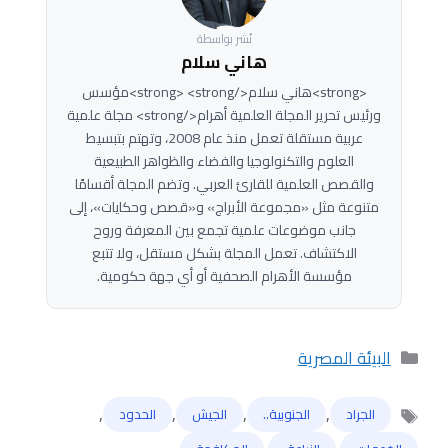
نُشر بواسطة
هاني سلام
<strong>هاني سلام</strong> <strong>مؤسس
ورئيس تحرير المجلة العلمية أهرام</strong> مجلة علمية
عربية مستقلة تعمل منذ عام 2008، وتهتم بتبسيط
العلوم والتكنولوجيا والفضاء والظواهر الطبيعية
والقصص العلمية للقارئ العربي. وتضم المجلة أقسامًا
متنوعة مثل «مجموعة الأبراج» و«قصص وحكايات»، إلى
جانب موضوعات علمية تجمع بين المعرفة وروح
الاكتشاف. تعمل المجلة بشكل مستقل، ولا تتبع
مؤسسة الأهرام الصحفية أو أي جهة حكومية.
التصنيفات
البيئة المصرية
,
,
,
,
الجراد
الجنوبية..
الجيش
الحدود
الوسوم