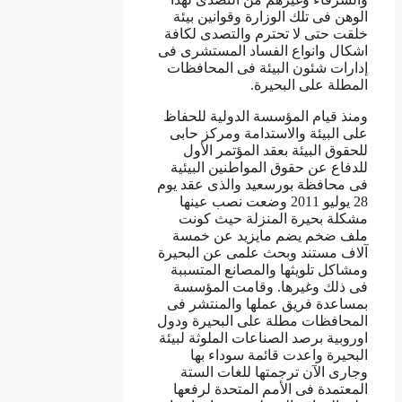
الوهن فى تلك الوزارة وقوانين بيئة
خلقت حتى لا تحترم والتصدى لكافة
اشكال وانواع الفساد المستشرى فى
إدارات شئون البيئة فى المحافظات
المطلة على البحيرة.
ومنذ قيام المؤسسة الدولية للحفاظ
على البيئة والاستدامة ومركز حابى
للحقوق البيئة بعقد المؤتمر الأول
للدفاع عن حقوق المواطنين البيئية
فى محافظة بورسعيد والذى عقد يوم
28 يوليو 2011 وضعت نصب عينها
مشكلة بحيرة المنزلة حيث كونت
ملف ضخم يضم مايزيد عن خمسة
آلاف مستند وبحث علمى عن البحيرة
ومشاكل تلويثها والمصانع المتسببة
فى ذلك وغيرها. وقامت المؤسسة
بمساعدة فريق عملها والمنتشر فى
المحافظات مطلة على البحيرة ودول
اوروبية برصد الصناعات الملوثة لبيئة
البحيرة واعدت قائمة سوداء بها
وجارى الآن ترجمتها للغات الستة
المعتمدة فى الأمم المتحدة لرفعها