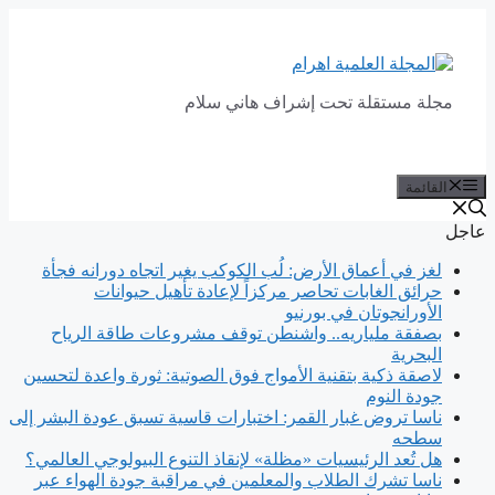
انتقل
إلى
المحتوى
مجلة مستقلة تحت إشراف هاني سلام
القائمة
عاجل
لغز في أعماق الأرض: لُب الكوكب يغير اتجاه دورانه فجأة
حرائق الغابات تحاصر مركزاً لإعادة تأهيل حيوانات
الأورانجوتان في بورنيو
بصفقة ملياريه.. واشنطن توقف مشروعات طاقة الرياح
البحرية
لاصقة ذكية بتقنية الأمواج فوق الصوتية: ثورة واعدة لتحسين
جودة النوم
ناسا تروض غبار القمر: اختبارات قاسية تسبق عودة البشر إلى
سطحه
هل تُعد الرئيسيات «مظلة» لإنقاذ التنوع البيولوجي العالمي؟
ناسا تشرك الطلاب والمعلمين في مراقبة جودة الهواء عبر