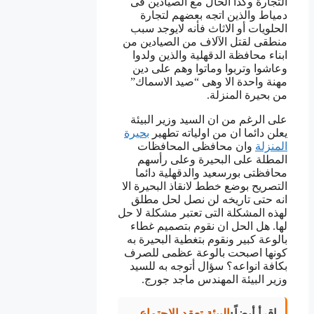
التجارة وكذا الحال مع الصيادين فى
دمياط والذين اتجه بعضهم لتجارة
الحلويات أو الاثاث فأنه لايوجد سبب
منطقى لقتل الآلاف من الصيادين من
ابناء محافظة الدقهلية والذين ولدوا
وعاشوا وتربوا وماتوا وهم على دين
مهنة واحدة الا وهى “صيد الاسماك”
من بحيرة المنزلة.
على الرغم من ان السيد وزير البيئة
يعلن دائما ان من اولياته تطهير
بحيرة
المنزلة
وان محافظى المحافظات
المطلة على البحيرة وعلى رأسهم
محافظتى بورسعيد والدقهلية دائما
التصريح بوضع خطط لانقاذ البحيرة الا
انه حتى تاريخه لن نصل لحل مطلق
لهذه المشكلة التى تعتبر مشكلة لا حل
لها. هل الحل ان نقوم بتصميم غطاء
بالوعة كبير ونقوم بتغطية البحيرة به
كونها اصبحت بالوعة عظمى للصرف
بكافة انواعه؟ سؤال أتوجه به للسيد
وزير البيئة المهندس ماجد جورج.
اقرأ أيضاً:
البيئة تعقد الاجتماع