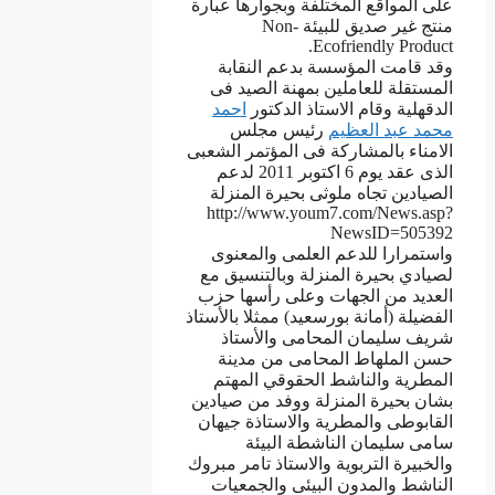
على المواقع المختلفة وبجوارها عبارة
منتج غير صديق للبيئة Non-
Ecofriendly Product.
وقد قامت المؤسسة بدعم النقابة
المستقلة للعاملين بمهنة الصيد فى
الدقهلية وقام الاستاذ الدكتور
احمد
محمد عبد العظيم
رئيس مجلس
الامناء بالمشاركة فى المؤتمر الشعبى
الذى عقد يوم 6 اكتوبر 2011 لدعم
الصيادين تجاه ملوثى بحيرة المنزلة
http://www.youm7.com/News.asp?
NewsID=505392
واستمرارا للدعم العلمى والمعنوى
لصيادي بحيرة المنزلة وبالتنسيق مع
العديد من الجهات وعلى رأسها حزب
الفضيلة (أمانة بورسعيد) ممثلا بالأستاذ
شريف سليمان المحامى والأستاذ
حسن الملهاط المحامى من مدينة
المطرية والناشط الحقوقي المهتم
بشان بحيرة المنزلة ووفد من صيادين
القابوطى والمطرية والاستاذة جيهان
سامى سليمان الناشطة البيئة
والخبيرة التربوية والاستاذ تامر مبروك
الناشط والمدون البيئى والجمعيات