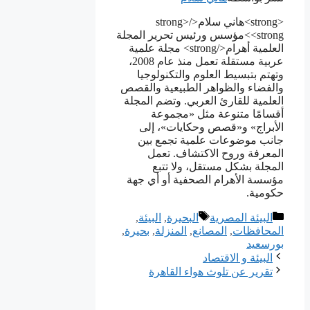
<strong>هاني سلام</strong>
<strong>مؤسس ورئيس تحرير المجلة
العلمية أهرام</strong> مجلة علمية
عربية مستقلة تعمل منذ عام 2008،
وتهتم بتبسيط العلوم والتكنولوجيا
والفضاء والظواهر الطبيعية والقصص
العلمية للقارئ العربي. وتضم المجلة
أقسامًا متنوعة مثل «مجموعة
الأبراج» و«قصص وحكايات»، إلى
جانب موضوعات علمية تجمع بين
المعرفة وروح الاكتشاف. تعمل
المجلة بشكل مستقل، ولا تتبع
مؤسسة الأهرام الصحفية أو أي جهة
حكومية.
التصنيفات
الوسوم
البيئة المصرية
البحيرة
,
البيئة
,
المحافظات
,
المصانع
,
المنزلة
,
بحيرة
,
بورسعيد
البيئة و الاقتصاد
تقرير عن تلوث هواء القاهرة