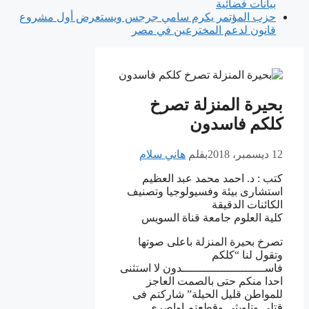
بيانات فضائية
حزب المؤتمر يكرم سامي جرجس ويستعرض أول مشروع
قانون لدعم المخترعين في مصر
بحيرة المنزلة تصرخ
كلكم فاسدون
12 ديسمبر، 2018
بقلم
هاني سلام
كتب : د. احمد محمد عبد العظيم
استشارى بيئة وفسيولوجيا وتصنيف
الكائنات الدقيقة
كلية العلوم جامعة قناة السويس
تصرخ بحيرة المنزلة باعلى صوتها
وتقول لنا “كلكم
فاســــــــــــــــــــــــدون لا استثنى
احدا منكم حتى بالصمت العاجز
للمواطن قليل الحيلة” شاركتم فى
قتلى وتلويثى وقطعتم اواصرى