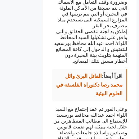
وضرورة وقف التعامل مع الأسماك
التي يتم صيدها من الأماكن الملوثة
في البحيرة أو التي يتم تربيتها في
المزارع السمكية التى تستخدم مياة
مصرف بحر البقر.
إطلاق يد لجنة لتقصى الحقائق والتى
وافق على تشكيلها السيد المحافظ
اللواء/ احمد عبد الله محافظ بورسعيد
للتفتيش و الدخول إلى كافة المصانع
المتهمة بتلويث بيئة البحيرة دون
أخطار مسبق لتلك المصانع.
اقرأ أيضاً:
القاتل البرئ وائل
محمد رضا دكتوراة الفلسفة في
العلوم البيئية
وعلى الفور تم عقد إجتماع مع السيد
اللواء احمد عبدالله محافظ بورسعيد
للإستماع الى مطالب المتظاهرين من
خلال لجنة ممثلة لهم ضمت قانونين
وصيادين واساتذة جامعات واعضاء
مجلس شعب سابقين وقد تم الإتفاق