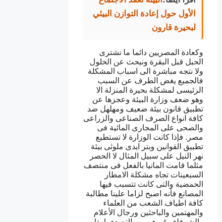
الأول حول إعادة التوازن البيئي
لبحيرة قارون
وكعادة المصريين دائما ما نشترى
الحبل قبل البقرة ونبحث عن الحلول
ولا نتجه مباشرة الى اسباب المشكلة
فالجميع يغض الطرف عن السبب
الرئيسى لمشكلة بحيرة المنزلة الا
وهو ضعف وزارة البيئة وعجزها عن
تطبيق قانون بيئة ضعيف ومهلهل ضد
كافة انواع الصرف الصناعى والزراعى
والصحى على المجارى المائية فى
مصر. فإذا كانت الوزارة لا تستطيع
تطبيق القوانين وبتر ايدى ملوثى بيئة
نهر النيل على سبيل المثال لا الحصر
مثلما قامت المانيا بالفعل فى منتصف
السبعينات تجاه مشكلة الامطار
الحمضية والتى كانت تتسبب فيها
المصانع فأنه اصبح لزاما علينا مطالبة
كافة اطياف الشعب من العلماء
والمهتمين والباحثين ورجال الأعلام
والشرفاء وغيرهم من التصدى لهذا