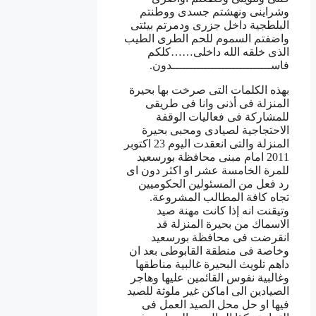
وشراينى ونهشتم جسدى ووطنتم
البلطجية داخل جزرى ودمرتم بيئتى
واضفتم السموم للحم الطرى الطيب
الذى خلقه الله داخلى……كلكم
فاســــــــــــــــــــــــــــدون.
بهذه الكلمات التى صرخت بها بحيرة
المنزلة فى أذنى وانا فى طريقى
للمشاركة فى فعاليات الوقفة
الاحتجاجية لصيادى ومحبى بحيرة
المنزلة والتى انعقدت اليوم 23 اكتوبر
2011 امام مبنى محافظة بورسعيد
للمرة الخامسة عشر او اكثر دون اى
رد فعل من المسئولين الحكوميين
تجاه كافة المطالب المشروعة.
وتيقنت انه إذا كانت مهنة صيد
الاسماك من بحيرة المنزلة قد
انقرضت فى محافظة بورسعيد
وخاصة فى منطقة القابوطى بعد ان
داهم تلويث البحيرة غالبية مناطقها
وغالبية نفوس القائمين عليها وهاجر
الصيادين الى اماكن غير ملوثة للصيد
فيها او حل محل الصيد العمل فى