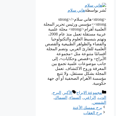
نُشر بواسطة
هاني سلام
<strong>هاني سلام</strong>
<strong>مؤسس ورئيس تحرير المجلة
العلمية أهرام</strong> مجلة علمية
عربية مستقلة تعمل منذ عام 2008،
وتهتم بتبسيط العلوم والتكنولوجيا
والفضاء والظواهر الطبيعية والقصص
العلمية للقارئ العربي. وتضم المجلة
أقسامًا متنوعة مثل «مجموعة
الأبراج» و«قصص وحكايات»، إلى
جانب موضوعات علمية تجمع بين
المعرفة وروح الاكتشاف. تعمل
المجلة بشكل مستقل، ولا تتبع
مؤسسة الأهرام الصحفية أو أي جهة
حكومية.
التصنيفات
الوسوم
مجموعة الابراج
الأكبر
,
البرج
,
الدب
,
الراعي.
,
السماء
,
السماك
,
الشمس.
برج ممسك الأعنة
برج العقاب