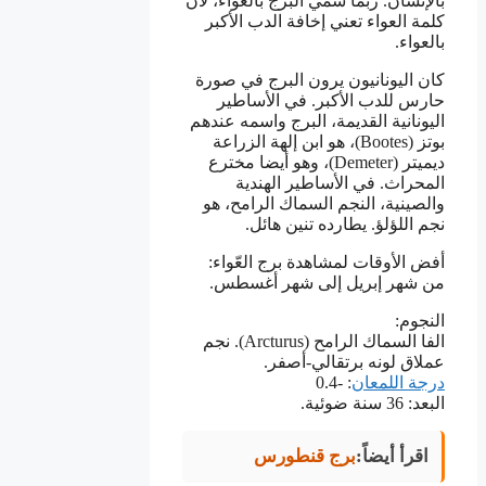
بالإنسان. ربما سمي البرج بالعّواء، لأن
كلمة العواء تعني إخافة الدب الأكبر
بالعواء.
كان اليونانيون يرون البرج في صورة
حارس للدب الأكبر. في الأساطير
اليونانية القديمة، البرج واسمه عندهم
بوتز (Bootes)، هو ابن إلهة الزراعة
ديميتر (Demeter)، وهو أيضا مخترع
المحراث. في الأساطير الهندية
والصينية، النجم السماك الرامح، هو
نجم اللؤلؤ. يطارده تنين هائل.
أفض الأوقات لمشاهدة برج العّواء:
من شهر إبريل إلى شهر أغسطس.
النجوم:
الفا السماك الرامح (Arcturus). نجم
عملاق لونه برتقالي-أصفر.
درجة اللمعان
: -0.4
البعد: 36 سنة ضوئية.
اقرأ أيضاً:
برج قنطورس