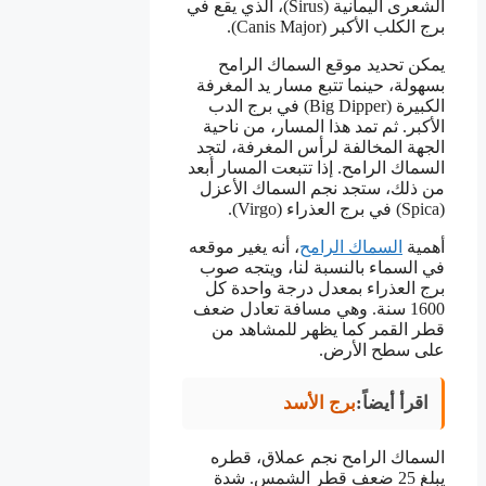
الشعرى اليمانية (Sirus)، الذي يقع في
برج الكلب الأكبر (Canis Major).
يمكن تحديد موقع السماك الرامح
بسهولة، حينما تتبع مسار يد المغرفة
الكبيرة (Big Dipper) في برج الدب
الأكبر. ثم تمد هذا المسار، من ناحية
الجهة المخالفة لرأس المغرفة، لتجد
السماك الرامح. إذا تتبعت المسار أبعد
من ذلك، ستجد نجم السماك الأعزل
(Spica) في برج العذراء (Virgo).
أهمية
السماك الرامح
، أنه يغير موقعه
في السماء بالنسبة لنا، ويتجه صوب
برج العذراء بمعدل درجة واحدة كل
1600 سنة. وهي مسافة تعادل ضعف
قطر القمر كما يظهر للمشاهد من
على سطح الأرض.
اقرأ أيضاً:
برج الأسد
السماك الرامح نجم عملاق، قطره
يبلغ 25 ضعف قطر الشمس. شدة