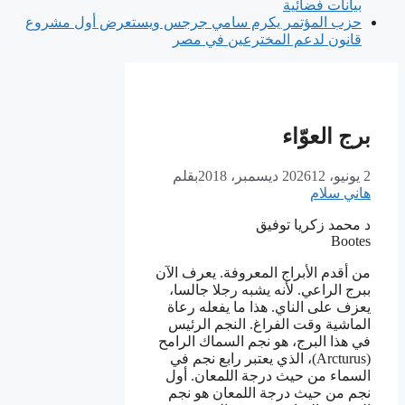
بيانات فضائية
حزب المؤتمر يكرم سامي جرجس ويستعرض أول مشروع
قانون لدعم المخترعين في مصر
برج العوّاء
2 يونيو، 2026
12 ديسمبر، 2018
بقلم
هاني سلام
د محمد زكريا توفيق
Bootes
من أقدم الأبراج المعروفة. يعرف الآن
ببرج الراعي. لأنه يشبه رجلا جالسا،
يعزف على الناي. هذا ما يفعله رعاة
الماشية وقت الفراغ. النجم الرئيس
في هذا البرج، هو نجم السماك الرامح
(Arcturus)، الذي يعتبر رابع نجم في
السماء من حيث درجة اللمعان. أول
نجم من حيث درجة اللمعان هو نجم