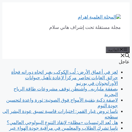
انتقل
إلى
المحتوى
مجلة مستقلة تحت إشراف هاني سلام
القائمة
عاجل
لغز في أعماق الأرض: لُب الكوكب يغير اتجاه دورانه فجأة
حرائق الغابات تحاصر مركزاً لإعادة تأهيل حيوانات
الأورانجوتان في بورنيو
بصفقة ملياريه.. واشنطن توقف مشروعات طاقة الرياح
البحرية
لاصقة ذكية بتقنية الأمواج فوق الصوتية: ثورة واعدة لتحسين
جودة النوم
ناسا تروض غبار القمر: اختبارات قاسية تسبق عودة البشر إلى
سطحه
هل تُعد الرئيسيات «مظلة» لإنقاذ التنوع البيولوجي العالمي؟
ناسا تشرك الطلاب والمعلمين في مراقبة جودة الهواء عبر