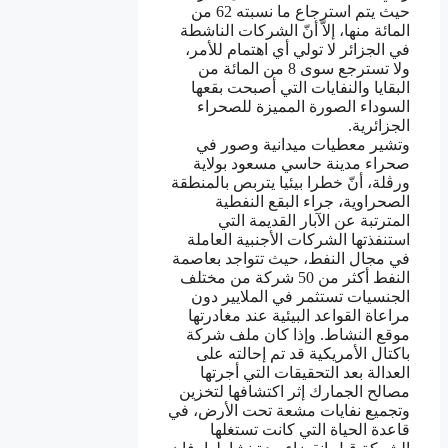
حيث يتم استرجاع ما نسبته 62 من
المائة منها، إلاّ أنّ الشركات الناشطة
في الجزائر لا تولي أي اهتمام للأمر،
ولا تسترجع سوى 8 من المائة من
البقايا والنفايات التي أصبحت بقعها
السوداء الصورة المميزة للصحراء
الجزائرية.
وتشير معطيات ميدانية وصور في
صحراء مدينة حاسي مسعود بولاية
ورڤلة، أنّ خطرا بيئيا يتربص بالمنطقة
الصحراوية، جراء البقع النفطية
المترتبة عن الآبار القديمة التي
استنفذتها الشركات الأجنبية العاملة
في مجال النفط، حيث تتواجد بعاصمة
النفط أكثر من 50 شركة من مختلف
الجنسيات تستثمر في الملايير دون
مراعاة القواعد البيئية عند مغادرتها
موقع النشاط. وإذا كان ملف شركة
باكتال الأمريكية قد تم إحالته على
العدالة بعد التحقيقات التي أجرتها
مصالح الجمارك إثر اكتشافها لتخزين
وتجميع نفايات مشعة تحت الأرض، في
قاعدة الحياة التي كانت تستغلها