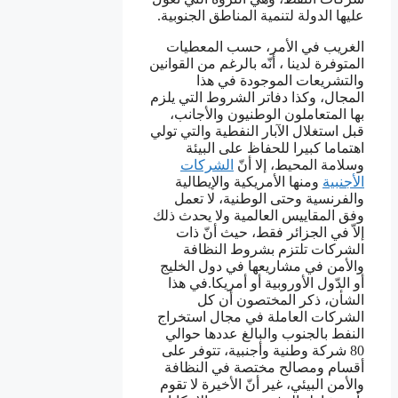
عليها الدولة لتنمية المناطق الجنوبية.
الغريب في الأمر، حسب المعطيات
المتوفرة لدينا ، أنّه بالرغم من القوانين
والتشريعات الموجودة في هذا
المجال، وكذا دفاتر الشروط التي يلزم
بها المتعاملون الوطنيون والأجانب،
قبل استغلال الآبار النفطية والتي تولي
اهتماما كبيرا للحفاظ على البيئة
وسلامة المحيط، إلا أنّ
الشركات
الأجنبية
ومنها الأمريكية والإيطالية
والفرنسية وحتى الوطنية، لا تعمل
وفق المقاييس العالمية ولا يحدث ذلك
إلاّ في الجزائر فقط، حيث أنّ ذات
الشركات تلتزم بشروط النظافة
والأمن في مشاريعها في دول الخليج
أو الدّول الأوروبية أو أمريكا.في هذا
الشأن، ذكر المختصون أن كل
الشركات العاملة في مجال استخراج
النفط بالجنوب والبالغ عددها حوالي
80 شركة وطنية وأجنبية، تتوفر على
أقسام ومصالح مختصة في النظافة
والأمن البيئي، غير أنّ الأخيرة لا تقوم