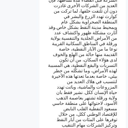
الشركة قبل انقضاء مدة نشاطها، فإن
العديد من الشركات الأخرى غادرت
دون أن تلتفت خلفها، لما تركت من
كوارث تهدد الزرع والبشر في
المنطقة الصحراوية بشكل عام
وبمحيط مدينة النفط بشكل خاص.وقد
أثارت مشكلة ظهور واكتشاف عدد
من الأمراض الجلدية والتنفسية بولاية
ورڤلة في المناطق السكانية القريبة
نوعا ما من الآبار النفطية، خاصة
القديمة منها حالة من الهلع والخوف
لدى هؤلاء السكان، من أن تكون
التسربات والبقع النفطية، هي المسببة
لهذه الأمراض، وما تشكّله من خطر
بيئي، خاصة بعدما تعدتها هذه الأخيرة
لتتسبب في هلاك العديد من
المزروعات والماشية، وباتت تهدد
حياة الإنسان ككل. نشير فقط بان
ولاية ورڤلة تشتهر بعاصمة الذهب
الأسود، لاحتوائها على منطقة حاسي
مسعود النفطية القلب النابض
للإقتصاد الوطني ككل، من خلال
توفرها على المئات من آبار النفط
وتركيز الشركات مهام التنقيب