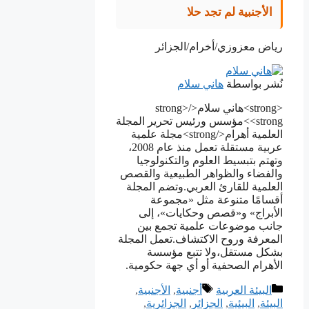
الأجنبية لم تجد حلا
رياض معزوزي/أخرام/الجزائر
نُشر بواسطة
هاني سلام
<strong>هاني سلام</strong>
<strong>مؤسس ورئيس تحرير المجلة
العلمية أهرام</strong>مجلة علمية
عربية مستقلة تعمل منذ عام 2008،
وتهتم بتبسيط العلوم والتكنولوجيا
والفضاء والظواهر الطبيعية والقصص
العلمية للقارئ العربي.وتضم المجلة
أقسامًا متنوعة مثل «مجموعة
الأبراج» و«قصص وحكايات»، إلى
جانب موضوعات علمية تجمع بين
المعرفة وروح الاكتشاف.تعمل المجلة
بشكل مستقل،ولا تتبع مؤسسة
الأهرام الصحفية أو أي جهة حكومية.
التصنيفات
الوسوم
البيئة العربية
أجنبية
,
الأجنبية
,
البيئة
,
ﺍﻟﺒﻴﺌﻴﺔ
,
الجزائر
,
الجزائرية
,