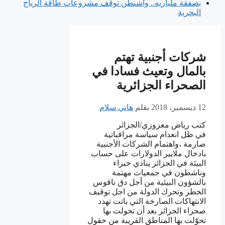
بصفقة ملياريه.. واشنطن توقف مشروعات طاقة الرياح
البحرية
شركات أجنبية تهتم
بالمال وتعيث فسادا في
الصحراء الجزائرية
12 ديسمبر، 2018
بقلم
هاني سلام
كتب رياض معزوزي/الجزائر
في ظل انعدام سياسة مراقباتية
صارمة ،واهتمام الشركات الأجنبية
بادخال ملايير الدولارات على حساب
البيئة في الجزائر ينادي خبراء
وناشطون في جمعيات مهتمة
بالشؤون البيئية من أجل دق ناقوس
الخطر وتحرك الدولة من اجل توقيف
الانتهاكات الصارخة التي باتت تهدد
صحراء الجزائر بعد أن تحولت بها
تحوّلت بها المناطق القريبة من حقول