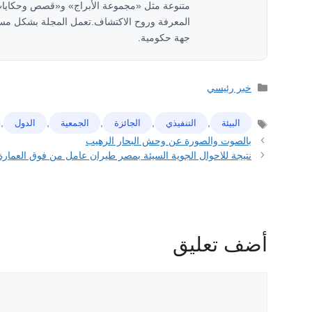
متنوعة مثل «مجموعة الأبراج» و«قصص وحكايات
المعرفة وروح الاكتشاف.تعمل المجلة بشكل مستق
جهة حكومية.
التصنيفات
خبر رئيسي
,
,
,
,
,
البيئة
ﺍﻟﺘﻨﻔﻴﺬﻱ
الجائزة
ﺍﻟﺠﻤﻌﻴﺔ
ﺍﻟﺪﻭﻝ
الوسوم
بالصوت والصورة عن وحش البحار الرهيب
نتيجة للاحوال الجوية السيئة بمصر طيران عامل من فوق العمارة وفاة 
أضف تعليق
تعليق