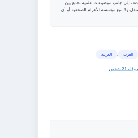
»، إلى جانب موضوعات علمية تجمع بين
ل،ولا تتبع مؤسسة الأهرام الصحفية أو أي
,
العرب
ﺍﻟﻌﺮﺑﻴﺔ
31 شخص