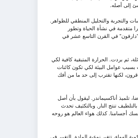
ئ إلى أصله.
سات والتجربة والتحليل المنطقي للظواهر.
را متقدمة في نشأة الحياة وتطور
و”دارفون” في القرن التاسع عشر في
ة، ثم بردت. الحرارة المتبقية كافية لكي
ت بسبب عوامل البيئة لكي تكون كائنات
ة قرون، لكنها تقترب إلى حد ما من أفك
(585 – 525ق م). مالطي أيضا، تلميذ أناكسيماندر. ليقول بأن أصل
بالتلطيف تنتج النار, وبالتكثيف تحدث
مسك أجسامنا. كذلك هواء العالم هو روحه
ة الهواء، تتغير نوعية المادة. التغيير في