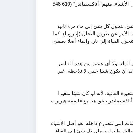
لم يقبل بعض معاصري طاليس قوله أن الماء هو أصل كل الأشياء. منهم “أناكسيماندر” (610 546
شئ، لتحول كل شئ إلى ماء مرة ثانية
لأمر عن طريق التحلل (إنتروبيا). كما
ول المياة إلى نار، والماء أصلا يطفئ
 الماء. ولا أي عنصر من هذه العناصر
بد أن يكون شيئا خفي لا نلاحظه. غير
رة الفانية. لأنه لو كان شيئا متغيرا
أناكسيماندر يتفق هنا مع فلسفة هيربرت
ت التي تتصارع داخله. هو أصل الأشياء
والنار والتراب. مآل كل شئ إلى الفناء