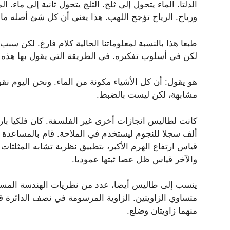
الدلتا. الماء يتحول إلى ثلج. الثلج يتحول ثانية إلى ماء. ا
ورياح. الرياح تؤجج اللهب. هذا يعني أن كل شئ أصله ماء
طبعا هذا بالنسبة لمعلوماتنا الحالية كلام فارغ. لكن سب
لكن في أسلوب تفكيره. في الطريقة التي يقول بها هذه ا
هو يقول: أن كل الأشياء مكونة من الماء. ونحن اليوم نق
مشابهة، لكن ليست بالضبط.
ألف سجلا للنجوم ليستخدم في الملاحة. قام بالمساعدة 
قياس ارتفاع الهرم الأكبر، بتطبيق نظرية تشابه المثلثا
والآخر قياس ظل عصا ثبتها عموديا.
ينسب إلى طاليس أيضا، عدد من نظريات الهندسة المستوي
متساوي الزاويتين. الزاوية المرسومة في نصف الدائرة قا
منهما زاويتان وضلع.