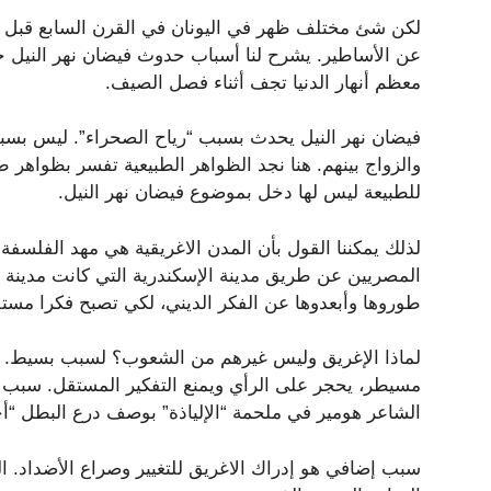
لكن شئ مختلف ظهر في اليونان في القرن السابع قبل ال
عن الأساطير. يشرح لنا أسباب حدوث فيضان نهر النيل 
معظم أنهار الدنيا تجف أثناء فصل الصيف.
فيضان نهر النيل يحدث بسبب “رياح الصحراء”. ليس بسبب 
والزواج بينهم. هنا نجد الظواهر الطبيعية تفسر بظواهر ط
للطبيعة ليس لها دخل بموضوع فيضان نهر النيل.
لذلك يمكننا القول بأن المدن الاغريقية هي مهد الفلسفة 
المصريين عن طريق مدينة الإسكندرية التي كانت مدينة يون
طوروها وأبعدوها عن الفكر الديني، لكي تصبح فكرا مستقل
لماذا الإغريق وليس غيرهم من الشعوب؟ لسبب بسيط. لأ
مسيطر، يحجر على الرأي ويمنع التفكير المستقل. سبب آخر
الشاعر هومير في ملحمة “الإلياذة” بوصف درع البطل “أ
سبب إضافي هو إدراك الاغريق للتغيير وصراع الأضداد. ال