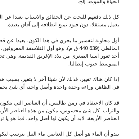
الحياة والموت، إلخ.
كل ذلك دفعهم للبحث عن الحقائق والاسباب بعيدا عن الت
يعمل مستقلا، دون قيود تمنع انطلاقه إلى آفاق بعيدة.
أول محاولة لتفسير ما يجري في هذا الكون، بعيدا عن 
المالطي (639 440 ق م). وهو أول الفلاسفة ال
أحد ثغور آسيا الصغرى من بلاد الإغريق القديمة. وهي 
المتوسط جنوب إيطاليا.
إذا كان هناك تغيير، فذلك لأن شيئا آخر لا يتغير، يسبب ه
في الظاهر، وراءه وحدة واحدة وأصل واحد، أي شئ يجمع
قد كان الاعتقاد في زمن طاليس، أن العناصر التي يتكون منه
والتراب. كل شئ محسوس، مكون من هذه العناصر الأربع
العناصر الأربعة، لابد أن يكون لها أصل واحد. فما هو يا ت
يبدو أن الماء هو أصل كل العناصر. ماء النيل يترسب ل