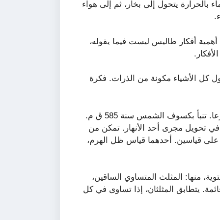
لماء بالحرارة يتحول إلى بخار، ثم إلى هواء
.
ب أهمية أفكار طاليس ليست فيما يقوله،
لأفكار.
ول كل الأشياء مكونة من الذرات. فكرة
كانت لطاليس انجازات أخرى غير الفلسفة. كان فلكيا بارعا. تنبأ بكسوف الشمس سنة 585 ق م.
في تحويل مجرى أحد الأنهار. تمكن من
ت على قياسين. أحدهما قياس ظل الهرم،
ة، منها: المثلث المتساوي الساقين،
ئمة. يتطابق المثلثان، إذا تساوى في كل