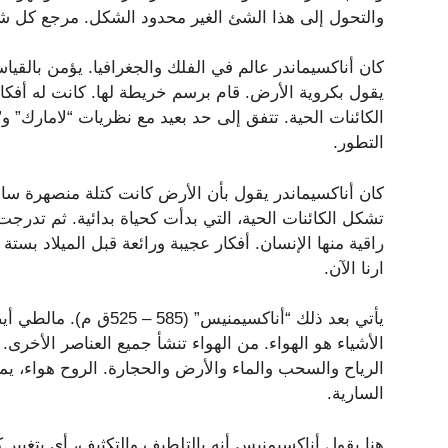
والتحول إلى هذا الشئ الغير محدود الشكل. مرجع كل ش
كان أناكسيماندر عالم في الفلك والجغرافيا. يؤمن بالقيا
يقول بكروية الأرض. قام برسم خريطة لها. كانت له أفكا
الكائنات الحية. تتفق إلى حد بعيد مع نظريات “لامارك” 
التطور.
كان أناكسيماندر يقول بأن الأرض كانت كتلة منصهرة سائل
تشكل الكائنات الحية، التي بدأت كحياة بدائية. ثم تدرج
راقية منها الإنسان. أفكار عجيبة ورائعة قبل الميلاد بست
ارنا الآن.
يأتي بعد ذلك “أناكسيمنيس” 
الأشياء هو الهواء. من الهواء تنشأ جميع العناصر الأخرى. 
الرياح والسحب والماء والأرض والحجارة. الروح هواء، ي
السارية.
هنا يقول أناكسيمنيس أنه بالتلطيف والتكثيف، أي بتغيير كمي