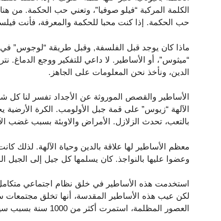
الكلمة المركبة “فيلو صوفيا”، وتعني حب الحكمة. من هنا
حب الحكمة. إذا كنت محبا للحكمة والمعرفة، فأنت فيل
ماذا كان يوجد قبل الفلسفة, وقبل طريقة “لوجوس” في 
“ميثوس”، أو الأساطير. لا داعي للتفكير ووجع الدماغ. نت
الدين، ونأخذ نحن المعلومات على الجاهز.
الأساطير والقصص الموروثة عن الأجداد تفسر لنا كل شئ
الآلهة “زيوس” على قمة جبل الأولومب. الكرة الأرضية يح
بالتعب، تحدث الزلازل. الأمراض والاوبئة بسبب غضب الآل
معظم الأساطير لها علاقة بالدين وحياة الآلهة. لذلك كانت
وعضوا عليها بالنواجذ. كان يسلمها كل جيل إلى الجيل الذ
استخدمت هذه الأساطير في خلق نظام اجتماعي متكام
لكن عيب هذه الأساطير المقدسة، أنها تخلق مجتمعات ساكن
العصور المظلمة، استمرت أكثر من 1000 سنة بسبب سيطرة الكنيسة الكاثوليكية.