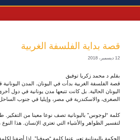
قصة بداية الفلسفة الغربية
12 ديسمبر، 2018
بقلم د محمد زكريا توفيق
قصة الفلسفة الغربية بدأت في اليونان. المدن اليوناني
اليونان الحالية. بل كانت تتبعها مدن يونانية في دول أخ
الصغرى، والاسكندرية في مصر، وإيليا في جنوب الساحل 
كلمة “لوجوس” باليونانية تصف نوعا معينا من التفكير. ط
لتفسير الظواهر والأشياء التي تعتري الإنسان. هذا النوع م
الحكمة باليونانية تعبر عنها كلمة “صوفيا”. إذا أضفنا لك