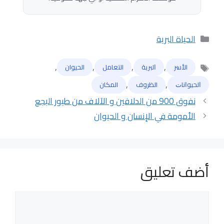
التصنيفات
الحياة البرية
,
,
,
,
الأسر
ﺍﻟﺒﺮﻳﺔ
التعامل
الحيوان
الوسوم
,
,
ﺍﻟﺤﻴﻮﺍﻧﺎﺕ
الظروف
المكان
نفوق 900 من الدلافين و الآلاف من طيور البجع
الأمومة في الإنسان و الحيوان
أضف تعليق
تعليق