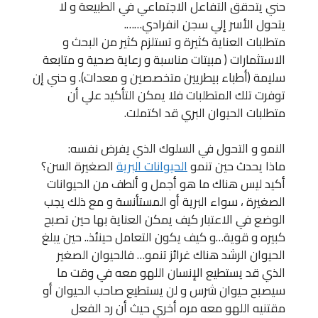
حني يتحقق التفاعل الاجتماعي في الطبيعة و لا
يتحول الأسر إلي سجن انفرادي…….
متطلبات العناية كثيرة و تستلزم كثير من البحث و
الاستثمارات ( مبيتات مناسبة و رعاية صحية و متابعة
سليمة (أطباء بيطريين متخصصين و معدات). و حني إن
توفرت تلك المتطلبات فلا يمكن التأكيد علي أن
متطلبات الحيوان البري قد اكتملت.
النمو و التحول في السلوك الذي يفرض نفسه:
ماذا يحدث حين تنمو
الحيوانات البرية
الصغيرة السن؟
أكيد ليس هناك ما هو أجمل و ألطف من الحيوانات
الصغيرة ، سواء البرية أو المستأنسة و مع ذلك يجب
الوضع في الاعتبار كيف يمكن العناية بها حين تصبح
كبيره و قوية…و كيف يكون التعامل حينئذ.. حين يبلغ
الحيوان الرشد هناك غرائز تنمو… فالحيوان الصغير
الذي قد يستطيع الإنسان اللهو معه في وقت ما
سيصبح حيوان شرس و لن يستطيع صاحب الحيوان أو
مقتنيه اللهو معه مره أخري حيث أن رد الفعل