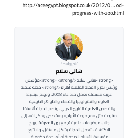
http://aceegypt.blogspot.co.uk/2012/0 … od-
progress-with-zoo.html
نُشر بواسطة
هاني سلام
<strong>هاني سلام</strong> <strong>مؤسس
ورئيس تحرير المجلة العلمية أهرام</strong> مجلة علمية
عربية مستقلة تعمل منذ عام 2008، وتهتم بتبسيط
العلوم والتكنولوجيا والفضاء والظواهر الطبيعية
والقصص العلمية للقارئ العربي. وتضم المجلة أقسامًا
متنوعة مثل «مجموعة الأبراج» و«قصص وحكايات»، إلى
جانب موضوعات علمية تجمع بين المعرفة وروح
الاكتشاف. تعمل المجلة بشكل مستقل، ولا تتبع
مؤسسة الأهرام الصحفية أو أي جهة حكومية.