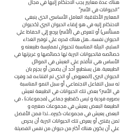
هناك عدة معايير يجب الاحتكام إليها في مجال
“الحيوانات في الأسر”
المعايير الأخلاقية: العامل الأساسي الذي ينبغي
الاحتكام إليه في هو إبقاء الحيوان البري (كحيوان
مستأنس) أو للعرض في (ألأسر) يرجع إلي الحفاظ علي
الحيوان نفسه…هل هناك قدره علي توفير الغذاء
السليم، البيئة المناسبة للحيوان لممارسة طبيعته و
خصائصه فالحيوانات البرية لها خصائصها و غريزتها في
الأساس هي تتأقلم علي العيش في الموائل
الطبيعية. هل يستطيع أحد أن يضمن أو يجزم بان
الحيوان البري (المعروض أو الذي تم اقتناءه قد وفرت
له سبل التفاعل الاجتماعي أو سبل النمو المناسبة
في الأسر؟ بعض تلك الحيوانات في الطبيعة تعيش
بصوره فردية و ليس كقطيع جماعي (مجموعات) ، في
الطبيعة البعض يعيش في مجموعات صغيره و
البعض يعيش في مجموعات كبيره…لذا فمن الأفضل
لمن يقتني أو يعرض تلك الحيوانات البرية أن يحرص
علي أن يكون هناك أكثر من حيوان من نفس الفصيلة