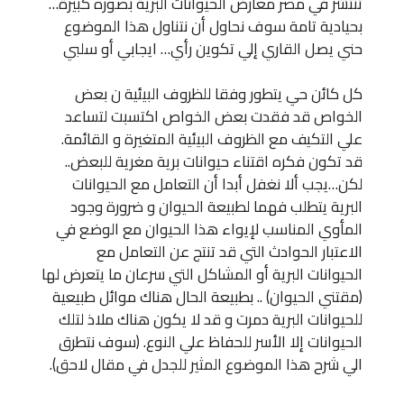
تنتشر في مصر معارض الحيوانات البرية بصوره كبيرة…
بحيادية تامة سوف نحاول أن نتناول هذا الموضوع
حني يصل القاري إلي تكوين رأي… ايجابي أو سلبي
كل كائن حي يتطور وفقا للظروف البيئية ن بعض
الخواص قد فقدت بعض الخواص اكتسبت لتساعد
علي التكيف مع الظروف البيئية المتغيرة و القائمة.
قد تكون فكره اقتناء حيوانات برية مغرية للبعض..
لكن…يجب ألا نغفل أبدا أن التعامل مع الحيوانات
البرية يتطلب فهما لطبيعة الحيوان و ضرورة وجود
المأوي المناسب لإيواء هذا الحيوان مع الوضع في
الاعتبار الحوادث التي قد تنتج عن التعامل مع
الحيوانات البرية أو المشاكل التي سرعان ما يتعرض لها
(مقتني الحيوان) .. بطبيعة الحال هناك موائل طبيعية
للحيوانات البرية دمرت و قد لا يكون هناك ملاذ لتلك
الحيوانات إلا الأسر للحفاظ علي النوع. (سوف نتطرق
الي شرح هذا الموضوع المثير للجدل في مقال لاحق).