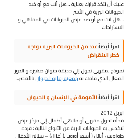
عليك أن نتخذ قرارك بعناية …هل أنت مع أو ضد
الحيوانات البرية في الأسر
…هل انت مع أو ضد عرض الحيوانات في المقاهي و
الاستراحات
اقرأ أيضاً:
عدد من الحيوانات البرية تواجه
خطر الانقراض
نموذج لمقهى تحول إلي حديقة حيوان صغيره و الدور
الفعال الذي قامت به
جمعية رعاية الحيوان
بالأقصر…
اقرأ أيضاً:
الأمومة في الإنسان و الحيوان
ابريل 2012
فجأة تحول مقهى أو ملاهي أطفال إلي مركز عرض
تتكدس به الحيوانات البرية من الأنواع التالية : قرده
طواويس أيائل ( أسمر أوروبي) (غزال) – سنانير الأدغال