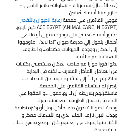
(قط الأدغال) سموريات – ببغاوات- طيور البادجى –
خنازير غينيا أسماك ثعابين…
فوجي القائمين علي جمعية
رعاية الحيوان بالأقصر
ACE EGYPT (ANIMAL CARE IN EGYPT) كيم تايلور،
دكتور أسماء، هيلين بيلي بوجود مقهى أو ملاهي
أطفال يتحول إلي حديقة حيوان “ندا لآند”… فتوجهوا
إلي المكان ووجدوا الحيوانات مكتظة… و الظروف
المعيشية غير ملائمة…
بدئوا فورا حوارا مع صاحب المكان مستعينين بكتيبات
عن التعامل، المأكل المشرب … لكنه في البداية
تجاهلهم ثم لجأ إلي تخبئتهم خوفا من المصادرة…
بإصرار لم يستسلم القائمين علي الجمعية…
فاستقبلهم بشريطه أن لا يهاجمون….و اتفقوا علي
البدء في تحسين الظروف المعيشية فورا.
وجدت الحيوانات بدون ماء، مأكل، رمل أو ركيزة نظيفة،
وجدت الإبل تنزف، الماء الذي به الأسماك معكر و
الكثير منها يموت في العموم كان الوضع قاسي جدا…
بداية جديدة: