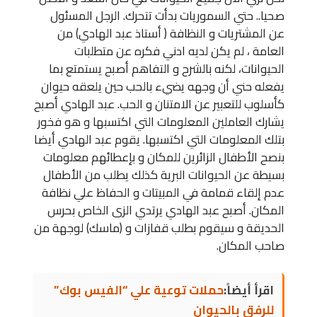
صحيا.. حتي السموريات بدأت تتحرك. الرجل المسئول
عن المشتريات و النظافة ( أستاذ عبد الهادي) من
العامة ، لم يكن لديه ادني فكره عن متطلبات
الحيوانات، لكنه بالشرح و التفاهم أصبح يستمتع بما
يفعله حني أن وجهه يضيء بالحب حين يلعقه حيوان
كأسلوب للتعبير عن الامتنان و الحب. عبد الهادي أصبح
يشارك العاملين المعلومات التي اكتسبها و هو فخور
بتلك المعلومات التي اكتسبها. يقوم عبد الهادي أيضا
بنصح الأطفال الزائرين للمكان و بإعطائهم معلومات
بسيطة عن الحيوانات البرية كذلك يطلب من الأطفال
عدم إلقاء قمامة في المبيتات و الحفاظ علي نظافة
المكان. أصبح عبد الهادي يرتدي الزى الخاص بحرس
الحديقة و سيقوم بطلب قفازات و (ماسك) لوجهة من
صاحب المكان.
اقرأ أيضاً:
حملات توعية علي “الفيس بوك”
للرفق بالحيوان