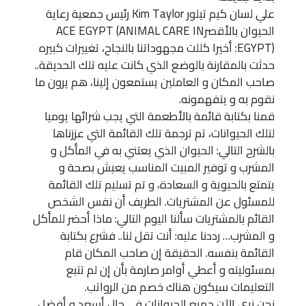
علي لسان كيم تيلور Kim Taylor رئيس جمعية رعاية
الحيوان بالأقصرACE EGYPT (ANIMAL CARE IN
EGYPT): أخيرا كللت مجهوداتنا بالنجاح، تغييرات كبيره
حدثت بالمقارنة بالوضع الذي كانت عليه تلك الحديقة..
صاحب المكان و العاملين يستمعون إلينا، هم يرون ما
نقوم به و يتفهمونه.
قمنا بكتابة قائمة بالأطعمة التي يجب شرائها يوميا
لتلك الحيوانات، تم ترجمة تلك القائمة التي عززناها
بالشرح التالي: الحيوان الذي يعتني به في المأكل و
المشرب و توفير المبيت المناسب يعيش بصحة و
يتمتع بالحيوية و السعادة، و تم تسليم تلك القائمة
للمسئول عن المشتريات. الطريف أن نفس الشخص
القائم بالمشتريات سألنا اليوم التالي: ماذا أحضر للمأكل
و المشرب… رددنا عليه: أنت تقل لنا.. فشرع بكتابة
القائمة بنفسه. الحقيقة إن صاحب المكان قام
بمسئوليته و أعطي أوامر صارمة بأن إن لم تتبع
التعليمات سيكون هناك خصم من الرواتب.
نحن نري الآن جميع الحيوانات في حال أسعد و أفضل