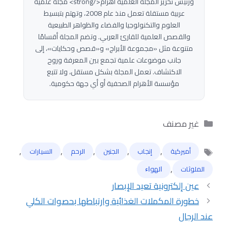
ورئيس تحرير المجلة العلمية أهرام</strong> مجلة علمية
عربية مستقلة تعمل منذ عام 2008، وتهتم بتبسيط
العلوم والتكنولوجيا والفضاء والظواهر الطبيعية
والقصص العلمية للقارئ العربي. وتضم المجلة أقسامًا
متنوعة مثل «مجموعة الأبراج» و«قصص وحكايات»، إلى
جانب موضوعات علمية تجمع بين المعرفة وروح
الاكتشاف. تعمل المجلة بشكل مستقل، ولا تتبع
مؤسسة الأهرام الصحفية أو أي جهة حكومية.
التصنيفات
غير مصنف
,
,
,
,
,
أميركية
إنجاب
الجنين
الرحم
السيارات
الوسوم
,
الملوثات
ﺍﻟﻬﻮﺍﺀ
عين إلكترونية تعيد الإبصار
خطورة المكملات الغذائية وارتباطها بحصوات الكلي
عند الرجال