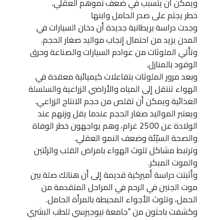
ويمكن ان يتسبب في ضعف نموهم العقلي.
خطر يجثم على صدر الحامل وابنها
وجدت دراسة بريطانية جديدة أن دخان السيارات في
المدن يزيد من احتمال إنجاب مواليد صغار الحجم.
وتأتي الملوثات من عوادم السيارات والصناعة وحرق
الوقود بالمنازل.
وبعد مرور الملوثات بتفاعلات كيميائية معقدة في
الهواء تنتقل إلى المياه والأراضي الزراعية والسلسلة
الغذائية ويمكن أن تقلص من حجم الانتاج الزراعي.
ويعتبر المواليد صغار الحجم عندما يقل وزنهم عند
الولادة عن 2500 غرام، وهم يواجهون خطر الوفاة
والصحة السيّئة وضعف النمو العقلي.
وترتبط مشاكل تلوث الهواء بامراض القلب والرئتين
والموت المبكر.
وأثبتت دراسة أميركية قديمة إلى أن هنالك صلة بين
موت الجنين في الرحم في المراحل المتقدمة من
الحمل، وتلوث الأجواء المحيطة بالمرأة الحامل.
وكشفت باحثون من “جامعة نيوجيرسي للطب البشري