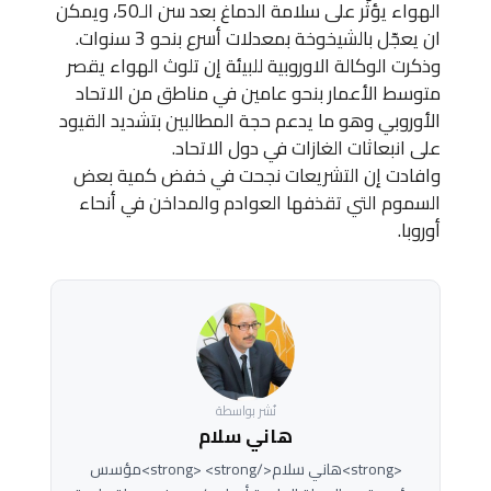
الهواء يؤثّر على سلامة الدماغ بعد سن الـ50، ويمكن
ان يعجّل بالشيخوخة بمعدلات أسرع بنحو 3 سنوات.
وذكرت الوكالة الاوروبية للبيئة إن تلوث الهواء يقصر
متوسط الأعمار بنحو عامين في مناطق من الاتحاد
الأوروبي وهو ما يدعم حجة المطالبين بتشديد القيود
على انبعاثات الغازات في دول الاتحاد.
وافادت إن التشريعات نجحت في خفض كمية بعض
السموم التي تقذفها العوادم والمداخن في أنحاء
أوروبا.
نُشر بواسطة
هاني سلام
<strong>هاني سلام</strong> <strong>مؤسس