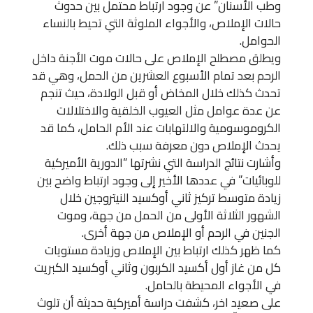
وطب الأسنان” عن وجود ارتباط محتمل بين حدوث
حالات الإملاص، والأجواء الملوثة التي تحيط بالنساء
الحوامل.
ويطلق مصطلح الإملاص على حالات موت الأجنة داخل
الرحم بعد تمام الأسبوع العشرين من الحمل، وهي قد
تحدث كذلك خلال المخاض أو قبل الولادة، حيث تنجم
عن عدة عوامل مثل العيوب الخلقية والاختلالات
الكروموسومية والالتهابات عند الأم الحامل، كما قد
يحدث الإملاص دون معرفة سبب ذلك.
وأشارت نتائج الدراسة التي نشرتها “الدورية الأميركية
للوبائيات” في عددها الأخير إلى وجود ارتباط واضح بين
زيادة متوسط تركيز ثاني أوكسيد النيتروجين خلال
الشهور الثلاثة الأولى من الحمل من جهة، وموت
الجنين في الرحم أو الإملاص من جهة أخرى.
كما ظهر كذلك ارتباط بين الإملاص وزيادة مستويات
كل من غاز أول أكسيد الكربون وثاني أوكسيد الكبريت
في الأجواء المحيطة بالحامل.
على صعيد اخر، كشفت دراسة أميركية حديثة أن تلوث