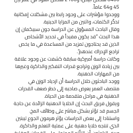
45 و64 عاماً.
ووجدوا مؤشرات على وجود رابط بين مشكلات إمكانية
تذكّر الكلمات، واثنين من المزايا الجينية.
وقال الباحث المسؤول عن الدراسة جون سبيكمان إن
هذا البحث “قد يكون مفيداً في تحديد الأشخاص
الذين قد يحتاجون لمزيد من المساعدة في ما يخص
تراجع الإدراك عندهم”.
وكانت دراسة أميركية سابقة كشفت عن وجود علاقة
بين زيادة الوزن وتراجع قدرات التفكير والذاكرة وغيرها
من المهارات الذهنية.
ووجد الباحثون خلال الدراسة أن ازدياد الوزن في
منتصف العمر يعرض صاحبه إلى خطر ضعف القدرات
الذهنية في مراحل متقدمة من الحياة.
ويقول فريق البحث إن الخلايا الدهنية الزائدة عن حاجة
الجسم قد تؤثر بشكل مباشر على وظائف المخ.
واستنادا إلى بعض الدراسات يؤثر هرمون الجوع ليبتين
الذي تنتجه خلايا دهنية على عملية التعلم والذاكرة.
ويرى الباحثون أن التأثير المحتمل على القدرات العقلية