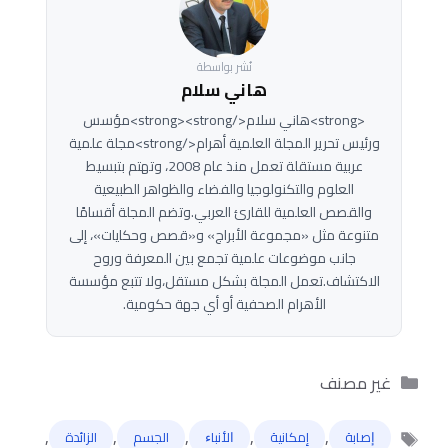
نُشر بواسطة
هاني سلام
<strong>هاني سلام</strong><strong>مؤسس
ورئيس تحرير المجلة العلمية أهرام</strong>مجلة علمية
عربية مستقلة تعمل منذ عام 2008، وتهتم بتبسيط
العلوم والتكنولوجيا والفضاء والظواهر الطبيعية
والقصص العلمية للقارئ العربي.وتضم المجلة أقسامًا
متنوعة مثل «مجموعة الأبراج» و«قصص وحكايات»، إلى
جانب موضوعات علمية تجمع بين المعرفة وروح
الاكتشاف.تعمل المجلة بشكل مستقل،ولا تتبع مؤسسة
الأهرام الصحفية أو أي جهة حكومية.
التصنيفات
غير مصنف
,
,
,
,
,
ﺇﺻﺎﺑﺔ
إمكانية
ﺍﻷﻧﺒﺎﺀ
الجسم
الزائدة