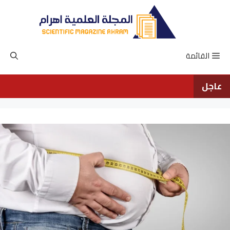
نتقل
لى
لمحتوى
القائمة
عاجل