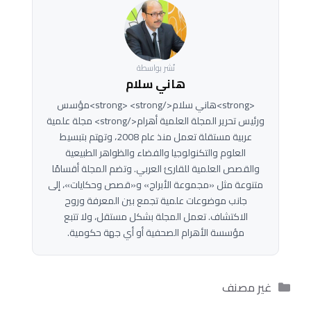
نُشر بواسطة
هاني سلام
<strong>هاني سلام</strong> <strong>مؤسس
ورئيس تحرير المجلة العلمية أهرام</strong> مجلة علمية
عربية مستقلة تعمل منذ عام 2008، وتهتم بتبسيط
العلوم والتكنولوجيا والفضاء والظواهر الطبيعية
والقصص العلمية للقارئ العربي. وتضم المجلة أقسامًا
متنوعة مثل «مجموعة الأبراج» و«قصص وحكايات»، إلى
جانب موضوعات علمية تجمع بين المعرفة وروح
الاكتشاف. تعمل المجلة بشكل مستقل، ولا تتبع
مؤسسة الأهرام الصحفية أو أي جهة حكومية.
التصنيفات
غير مصنف