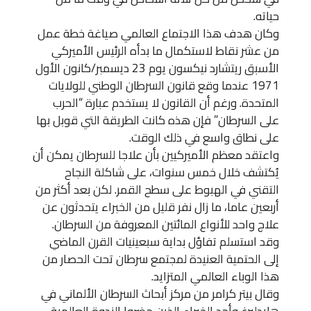
حياته.
وكان هدف هذا الاجتماع العالمي صياغة خطة عمل
من عشر نقاط لاستكمال ما بدأه الرئيس الأميركي
الأسبق ريتشارد نيكسون يوم 23 ديسمبر/كانون الأول
1971 عندما وقع قانون السرطان الوطني للولايات
المتحدة. ورغم أن القانون لا يستخدم عبارة “الحرب
على السرطان” فإن هذه كانت الطريقة التي قوبل بها
على نطاق واسع في ذلك الوقت.
واعتقد معظم الأميركيين بأن علاجا للسرطان يمكن أن
يُكتشف خلال خمس سنوات، على شاكلة النجاح
التقني في الهبوط على سطح القمر. لكن بعد أكثر من
أربعين عاما، ما زال نفر قليل من الخبراء يتحدثون عن
علاج واحد للأنواع المائتين المعروفة من السرطان.
وقد استسلم تفاؤل بداية سبعينيات القرن الماضي
إلى الحتمية العنيدة لمجتمع سرطان تحت الحصار من
هذا الوباء العالمي المتزايد.
وقال بيتر كرامر من مركز أبحاث السرطان الألماني في
هايدلبرغ وأحد الخبراء الذين حضروا الندوة العالمية