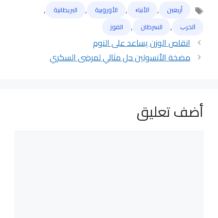
,
,
,
,
أربعين
ﺍﻷﻧﺒﺎﺀ
الأوروبية
البريطانية
الوسوم
,
,
ﺍﻟﺤﺮﺏ
السرطان
الفوز
انقاص الوزن يساعد على النوم
مضخة الأنسولين حل مثالي لمرضى السكري
أضف تعليق
تعليق