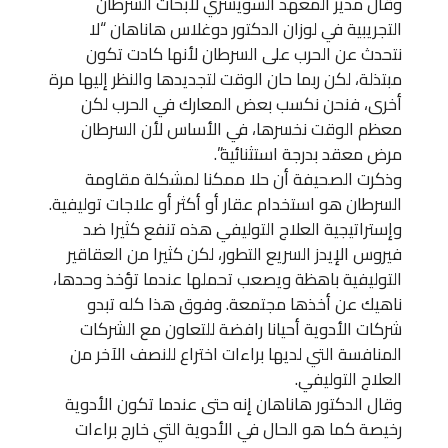
وقال مدير المعهد السويسري لأبحاث السرطان
التجريبية في لوزان الدكتور دوغلاس هاناهان “لا
نتحدث عن الحرب على السرطان لأنها كادت تكون
مبتذلة، لكن ربما حان الوقت لتجديدها والنظر إليها مرة
أخرى، فنحن نكسب بعض المعارك في الحرب لكن
معظم الوقت نخسرها، في الأساس لأن السرطان
مرض معقد بدرجة استثنائية”.
وذكرت الصحيفة أن حلا ممكنا لمشكلة مقاومة
السرطان هو استخدام عقار أو أكثر أو علاجات توليفية.
وإستراتيجية العلاج التوليفي هذه تنفع كثيرا ضد
فيروس الإيدز السريع التطور، لكن كثيرا من العقاقير
التوليفية باهظة ويصعب تحملها عندما تؤخذ وحدها،
ناهيك عن أخذها مجتمعة. وفوق هذا كله تبدو
شركات الأدوية أحيانا رافضة للتعاون مع الشركات
المنافسة التي لديها براءات اختراع للنصف الآخر من
العلاج التوليفي.
وقال الدكتور هاناهان إنه حتى عندما تكون الأدوية
رخيصة كما هو الحال في الأدوية التي خارج براءات