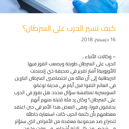
كيف تسير الحرب على السرطان؟
16 ديسمبر، 2018
– وكالات الأنباء ـ
الحرب على السرطان طويلة ويصعب الفوز فيها
(الأوروبية) أشار تقرير في صحيفة ذي إندبندنت
البريطانية إلى أن مائة من اختصاصيي السرطان البارزين
في العالم التقوا قبل أيام في مدينة لوغانو
السويسرية لمناقشة سؤال محدد: هل نفوز في الحرب
على السرطان؟ وكان رد فئة قليلة منهم أنهم
يحققون فوزا، ونفى البعض هذا الأمر في حين اعتقد
معظمهم بأن كلمة الحرب كانت استعارة خاطئة
للصراع ضد مجموعة معقدة من الأمراض التي ستؤثر
في شخص من كل ثلاثة أشخاص في وقت ما من