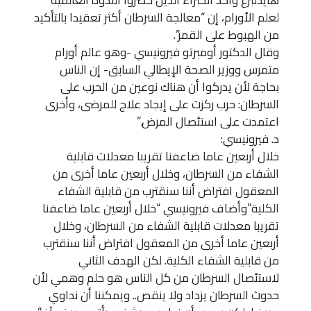
لعلم الأورام، إن “معالجة السرطان أكثر تعقيدا بالتأكيد
من الهبوط على القمر”.
وقال الدكتور أومبرتو فيرونيسي -وهو عالم أورام
متمرس ووزير الصحة الإيطالي السابق- إن الناس
بحاجة لأن يدركوا أن هناك نوعين من الحرب على
السرطان: حرب ركزت على إيجاد علاج للمرضى، وأخرى
اعتمدت على استئصال المرض.”
د. فيرونيسي:
خلال أربعين عاما ضاعفنا تقريبا معدلات قابلية
الشفاء من السرطان، وخلال أربعين عاما أخرى من
المعقول افتراض أننا سنقترب من قابلية الشفاء
الكلية”وأضاف فيرونيسي “خلال أربعين عاما ضاعفنا
تقريبا معدلات قابلية الشفاء من السرطان، وخلال
أربعين عاما أخرى من المعقول افتراض أننا سنقترب
من قابلية الشفاء الكلية. لكن الهدف الثاني
لاستئصال السرطان من كل الناس هو حلم وهمي لأن
حدوث السرطان يزداد ولا ينقص.. ويمكننا أن نداوي