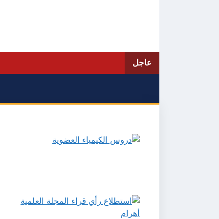
نتقل
لى
لمحتوى
عاجل