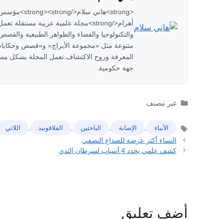
<strong>هاني سل
والتكنولوجيا والفضاء والظواهر الطبيعية والقصص 
متنوعة مثل «مجموعة الأبراج» و«قصص وحكايات
المعرفة وروح الاكتشاف.تعمل المجلة بشكل مستق
جهة حكومية.
التصنيفات
غير مصنف
,
,
,
,
ﺍﻷﻧﺒﺎﺀ
ﺍﻹﺻﺎﺑﺔ
ﺍﻟﺒﺎﺣﺜﻴﻦ
الفلافونيد
اللاتي
الوسوم
النساء أكثر عرضة للصداع النصفي
كشف علمي يحدد 4 أسباب لسرطان الثدي
أضف تعليق