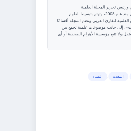
ام</strong><strong>مؤسس ورئيس تحرير المجلة العلمية
أهرام</strong>مجلة علمية عربية مستقلة تعمل منذ عام 2008، وتهتم بتبسيط العلوم
العلمية للقارئ العربي.وتضم المجلة أقسامًا
»، إلى جانب موضوعات علمية تجمع بين
ل،ولا تتبع مؤسسة الأهرام الصحفية أو أي
,
,
المعدة
ﺍﻟﻨﺴﺎﺀ