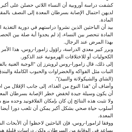
كشفت دراسة أوروبية أن النساء اللاتي حصلن على أكبر كمي
لديهن احتمال الإصابة بسرطان المعدة إلى النصف بالمقا
المادة.
بيد أن الباحثين الذين نشروا دراستهم في دورية التغذية ا
المادة تنحصر بين النساء، إذ لم يجدوا أية صلة بين الحص
بهذا المرض عند الرجال.
وبرر كبير معدي الدراسة، راؤول زامورا-روس، هذا الأمر
الكحوليات أو للاختلافات الهرمونية عند الذكور.
إلى ذلك، قال زامورا-روس لرويترز إن “الوجبة الغنية بالف
النبات مثل الفواكه والخضراوات والحبوب الكاملة والبند
(الشاي والشيكولاتة والنبيذ)”.
وأضاف أن “هذا النوع من الغذاء، إلى جانب الإقلال من ا
أن يكون وسيلة جيدة لخفض خطر الإصابة بسرطان المعد
ولا تثبت هذه النتائج إن كان بإمكان الفلافونيد وحده منع
أسلوب حياة صحي بشكل أكبر يمكن أن تلعب دورا أيضا 
المعدة.
ووفقا لزامورا-روس، فإن الباحثين لاحظوا أن الأبحاث الس
يساعد في الوقاية من السرطان، ولكن دراسات قليلة ه