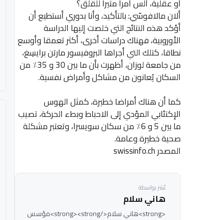
أو عقلية، ألس أمرا مثيرا للقلق؟
ألان مالافوسّي: بالتأكيد، وأنا بدوري أستطيع أن
أؤكد هذه النتائج التي خلصت إليها الدراسة
الأوروبية، فهناك دراسات أخرى، أكثر تعمقا وأوسع
نطاقا، كتلك التي أجراها البروفيسور مارتن برايسِغ،
من جامعة لوزان، أظهرت بأن ما بين 30 و 35٪ من
السكان يُعانون من مشاكل وأمراض نفسية.
كما أن هناك أمراضا خطيرة، كمثل الهوس
الإكتئابي المؤدي إلى الاحباط وبطء الحركة، تصيب
ما بين 5 و 6٪ من سكان سويسرا، وتعتبر مشكلة
صحية خطيرة وعامة.
المصدر swissinfo.ch
نُشر بواسطة
هاني سلام
<strong>هاني سلام</strong><strong>مؤسس