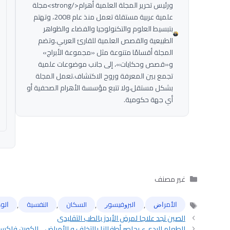
ورئيس تحرير المجلة العلمية أهرام</strong>مجلة
علمية عربية مستقلة تعمل منذ عام 2008، وتهتم
بتبسيط العلوم والتكنولوجيا والفضاء والظواهر
الطبيعية والقصص العلمية للقارئ العربي.وتضم
المجلة أقسامًا متنوعة مثل «مجموعة الأبراج»
و«قصص وحكايات»، إلى جانب موضوعات علمية
تجمع بين المعرفة وروح الاكتشاف.تعمل المجلة
بشكل مستقل،ولا تتبع مؤسسة الأهرام الصحفية أو
أي جهة حكومية.
التصنيفات
غير مصنف
,
,
,
,
ﺍﻷﻣﺮﺍﺽ
ﺍﻟﺒﺮﻭﻓﻴﺴﻮﺭ
السكان
النفسية
ﺍﻟﻮﺭ
الوسوم
الصين تجد علاجا لمرض الأيدز بالطب التقليدى
الطعام الرديء يحاصر أطفالنا بالتخلف و الأمراض .. الكورن فلكس