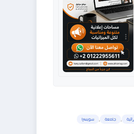
,
,
ﺍﺛﻴﺔ
ﺟﺎﻣﻌﺔ
سويسرا