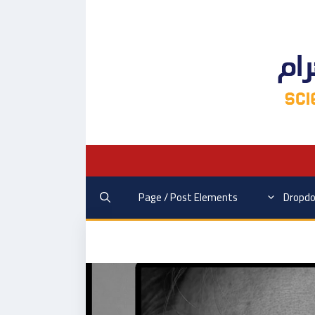
Page / Post Elements
Dropd