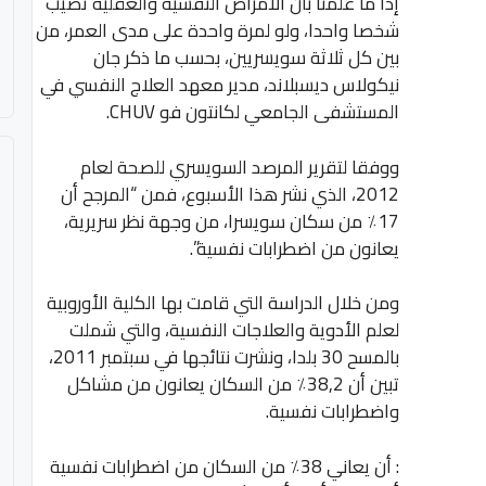
إذا ما علمنا بأن الأمراض النفسية والعقلية تصيب
شخصا واحدا، ولو لمرة واحدة على مدى العمر، من
بين كل ثلاثة سويسريين، بحسب ما ذكر جان
نيكولاس ديسبلاند، مدير معهد العلاج النفسي في
المستشفى الجامعي لكانتون فو CHUV.
ووفقا لتقرير المرصد السويسري للصحة لعام
2012، الذي نشر هذا الأسبوع، فمن “المرجح أن
17٪ من سكان سويسرا، من وجهة نظر سريرية،
يعانون من اضطرابات نفسية”.
ومن خلال الدراسة التي قامت بها الكلية الأوروبية
لعلم الأدوية والعلاجات النفسية، والتي شملت
بالمسح 30 بلدا، ونشرت نتائجها في سبتمبر 2011،
تبين أن 38,2٪ من السكان يعانون من مشاكل
واضطرابات نفسية.
: أن يعاني 38٪ من السكان من اضطرابات نفسية