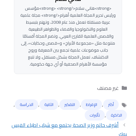
<strong>هاني سلام</strong> <strong>مؤسس
ورئيس تحرير المجلة العلمية أهرام</strong> مجلة علمية
عربية مستقلة تعمل منذ عام 2008، وتهتم بتبسيط
العلوم والتكنولوجيا والفضاء والظواهر الطبيعية
والقصص العلمية للقارئ العربي. وتضم المجلة أقسامًا
متنوعة مثل «مجموعة الأبراج» و«قصص وحكايات»، إلى
جانب موضوعات علمية تجمع بين المعرفة وروح
الاكتشاف. تعمل المجلة بشكل مستقل، ولا تتبع
مؤسسة الأهرام الصحفية أو أي جهة حكومية.
التصنيفات
غير مصنف
,
,
,
,
,
أكثر
الإفراط
التفكير
الثانية
ﺍﻟﺪﺭﺍﺳﺔ
الوسوم
,
الذاكرة
تأثيرات
أشرف حاتم وزير الصحة يجتمع مع شباب اطباء الفيس
بوك