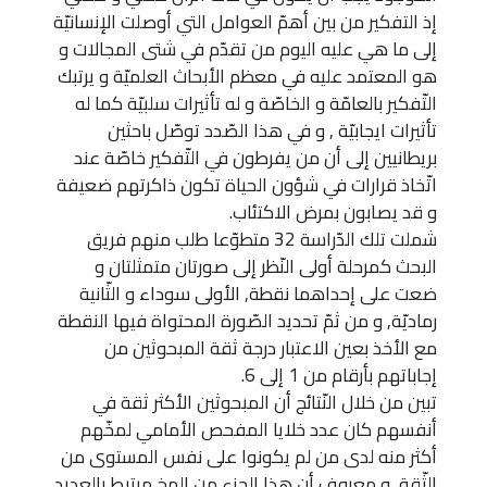
إذ التفكير من بين أهمّ العوامل التي أوصلت الإنسانيّة
إلى ما هي عليه اليوم من تقدّم في شتى المجالات و
هو المعتمد عليه في معظم الأبحاث العلميّة و يرتبك
التّفكير بالعامّة و الخاصّة و له تأثيرات سلبيّة كما له
تأثيرات ايجابيّة , و في هذا الصّدد توصّل باحثين
بريطانيين إلى أن من يفرطون في التّفكير خاصّة عند
اتّخاذ قرارات في شؤون الحياة تكون ذاكرتهم ضعيفة
و قد يصابون بمرض الاكتئاب.
شملت تلك الدّراسة 32 متطوّعا طلب منهم فريق
البحث كمرحلة أولى النّظر إلى صورتان متمثلتان و
ضعت على إحداهما نقطة, الأولى سوداء و الثّانية
رماديّة, و من ثمّ تحديد الصّورة المحتواة فيها النقطة
مع الأخذ بعين الاعتبار درجة ثقة المبحوثين من
إجاباتهم بأرقام من 1 إلى 6.
تبين من خلال النّتائج أن المبحوثين الأكثر ثقة في
أنفسهم كان عدد خلايا المفحص الأمامي لمخّهم
أكثر منه لدى من لم يكونوا على نفس المستوى من
الثّقة, و معروف أن هذا الجزء من المخ مرتبط بالعديد