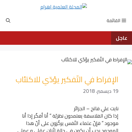
نتقل
لى
لمحتوى
القائمة
عاجل
الإفراط في التّفكير يؤدّي للاكتئاب
19 ديسمبر، 2018
نايت علي فاتح – الجزائر
إذا كان الفلاسفة يعتمدون نظريّة ” أنا أفكّر إذا أنا
موجود ” فإنّ علماء النّفس يركّزون على أنّ هذا
الموجود يجب أن يكون في حالة اتّزان عقلي و عملي