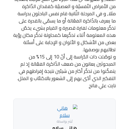
من الأمراض النّفسيّة و العصبيّة كفقدان الذّاكرة
مثلا, و في المرحلة الثّانية قام نفس الباحثون بدراسة
ما يعرف بالذّاكرة الفعّالة أو ما يسمّي بالقدرة على
تذكّر معلومات لفترة قصيرة و القيام بشيء يخصّ
هذه المعلومة أثناء تذكّرها كمحاولة تذكّر مكان رؤية
بعض من الأشكال و الألوان و الإجابة على أسئلة
تطالبهم بوصفها.
و توصّلت ذات الدّراسة إلى أنّ 10 إلى 15% من
المبحوثين يعانون من ضعف الذّاكرة الفعّالة إذ لم
يتمكّنوا من تذكّر أكثر من شيئين نتيجة إفراطهم في
التفكير الذي أدّى بهم إلى الشعور بالاكتئاب و الملل.
نايت علي فاتح
نُشر بواسطة
هاني سلام