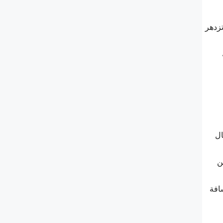
تزدهر
ال
ن
سافة