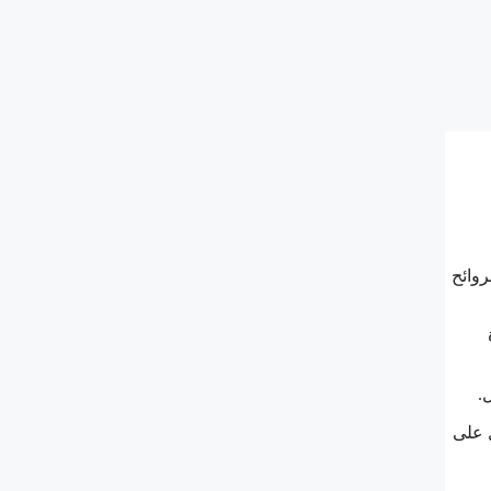
روائح
.
ل على