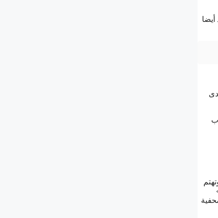
أيضا
دى
رب
ئيس تحرير المجلة العلمية أهرام</strong>مجلة علمية عربية مستقلة تعمل منذ عام 2008، وتهتم
حفية