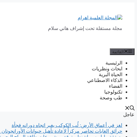
انتقل
إلى
المحتوى
مجلة مستقلة تحت إشراف هاني سلام
القائمة
الرئيسية
ابحاث ونظريات
الحياة البرية
الذكاء الاصطناعي
الفضاء
تكنولوجيا
طب وصحة
عاجل
لغز في أعماق الأرض: لُب الكوكب يغير اتجاه دورانه فجأة
حرائق الغابات تحاصر مركزاً لإعادة تأهيل حيوانات الأورانجوتان 
بصفقة ملياريه.. واشنطن توقف مشروعات طاقة الرياح البحرية