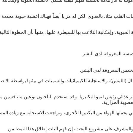
يا له آثار هامة بالنسبة لفهم كيفية تشكل الأغشية الحيوية ولإمكانية
القلب مثلا، بالعدوى. لكن له مزايا أيضاً فهناك أغشية حيوية محددة 
لحيوية، وإمكانية التلاعب بها للسيطرة عليها، منبهاً بأن الخطوة التالية
لخمسة المعروفة لدى البشر.
الخمس المعروفة لدى البشر.
صال (اللمس)، والاستجابة للكيميائيات والسميات في بيئتها بواسطة الاتص
ر غذائي رئيس لنمو البكتيريا، وقد استخدم الباحثون نوعين متنافسين م
لعصوية الحزازية.
تي يحملها الهواء من البكتيريا الأخرى، وتراجعت الاستجابة مع زيادة الم
 والمشرف على مشروع البحث- إن فهم آليات إطلاق هذا النمط من