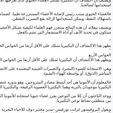
ويضيف أن اكتشاف أن البكتيريا تشكل الغشاء الحيوي لدى تعرضها للأمون
استخدامها لصالحنا.
فالغشاء الحيوي سبب رئيس لإصابة الأعضاء المستزرعة طبيا، كصمامات 
باستهلاك النفط، ويمكن استخدامها لإزالة بقع التسرب النفطي.
ويضيف نيغلاند أن هذه النتائج ستعزز فهم العلماء لكيفية تشكل الأغشية ا
ستكون في تحديد الأنف أو أداة الاستشعار التي تشم بالفعل.
“
يظهر هذا الاكتشاف أن البكتيريا تمتلك على الأقل أربعا من الحواس ا
“
الحواس الأربع
ويظهر هذا الاكتشاف أن البكتيريا تمتلك على الأقل أربعا من الحواس 
وهي: الاستجابة للضوء (البصر)، والتعبيرات الجينية المعتمدة على الات
المباشر (الذوق)، أو بواسطة الهواء (الشم).
فالمعلوم أن الأمونيا هي أحد أبسط مصادر النيتروجين، وهو بدوره عنص
البكتيريا موجودان بالتربة وهما: البكتيريا العصوية الرقيقة، والبكتيريا ا
ووجد الباحثون أن كلا من النوعين يفرز غشاء حيويا استجابة للأمونيا ال
بين منطقتي نشاط نوعي البكتيريا.
ويقول البروفيسور غرانت بورغيس -مدير مختبر دوڤ للأحياء البحرية