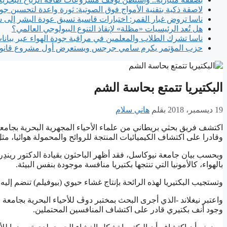
لاصقة ذكية بتقنية الأمواج فوق الصوتية: ثورة واعدة لتحسين جود
ناسا تروض غبار القمر: اختبارات قاسية تسبق عودة البشر إلى
هل تُعد الرئيسيات «مظلة» لإنقاذ التنوع البيولوجي العالمي؟
ناسا تشرك الطلاب والمعلمين في مراقبة جودة الهواء عبر بيانا
حزب المؤتمر يكرم سامي جرجس ويستعرض أول مشروع قانون
البكتيريا تتمتع بحاسة الشم
19 ديسمبر، 2018
بقلم
هاني سلام
اكتشف فريق بحثي بريطاني من علماء الأحياء المجهرية البحرية بجامعة نيو
وقادرا على اكتشاف الكيميائيات المنتجة للروائح والمحمولة هوائيا، مثل 
وبحسب بيان جامعة نيوكاسل، فقد أظهر الباحثون بقيادة الدكتور ريندِر
بالهواء، كالأمونيا التي تنتجها بكتيريا منافسة موجودة بنفس البيئة.
وتستجيب البكتيريا لهذه الرائحة بإنتاج غشاء حيوي (بيوفيلم) تنضم إل
واعتبر نيغلاند -الذي أجرى البحث بمختبر دوڤ للأحياء البحرية بجامعة
وجود أنف بكتيري قادر على اكتشاف المنافسين المحتملين.