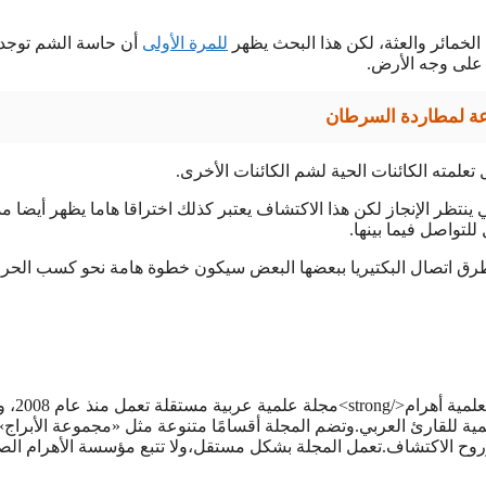
مائر والعثة، لكن هذا البحث يظهر
للمرة الأولى
أن حاسة الشم توجد 
ح على وجه الأرض.
اعة لمطاردة السرطان
لمته الكائنات الحية لشم الكائنات الأخرى.
ثي ينتظر الإنجاز لكن هذا الاكتشاف يعتبر كذلك اختراقا هاما يظهر أيضا م
لتواصل فيما بينها.
شاف طرق اتصال البكتيريا ببعضها البعض سيكون خطوة هامة نحو كسب الح
<strong>هاني سلام</strong><strong>مؤسس ور
مية للقارئ العربي.وتضم المجلة أقسامًا متنوعة مثل «مجموعة الأبراج»
ح الاكتشاف.تعمل المجلة بشكل مستقل،ولا تتبع مؤسسة الأهرام الص