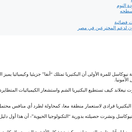
ة النوم
 سطحه
ت فضائية
 لدعم المخترعين في مصر
كاسل للمرة الأولى أن البكتيريا تمتلك “أنفا” جزيئيا وكيميائيا يميز ال
الأمونيا.
ت نيغلاند كيف تستطيع البكتيريا الشم واستشعار الكيميائيات المتطايرة
يه البكتيريا فرادى لاستعمار منطقة معا، كمحاولة لطرد أي منافس محتمل
 نيوكاسل ونشرت حصيلته بدورية “التكنولوجيا الحيوية”- أن هذا أول دلي