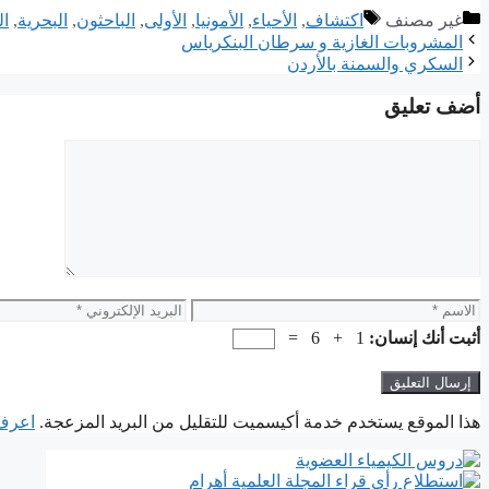
التصنيفات
الوسوم
غير مصنف
اكتشاف
,
الأحياء
,
الأمونيا
,
الأولى
,
الباحثون
,
ﺍﻟﺒﺤﺮﻳﺔ
,
ال
المشروبات الغازية و سرطان البنكرياس
السكري والسمنة بالأردن
أضف تعليق
تعليق
الاسم
البريد
الإلكتروني
أثبت أنك إنسان:
1 + 6 =
هذا الموقع يستخدم خدمة أكيسميت للتقليل من البريد المزعجة.
اعرف ا