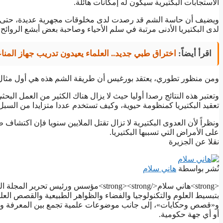
الاستجابات البكتيرية سيكون له إمكانات هائلة.
ويضيف أن حاسة الشم قد رصدت لدى مخلوقات مجهرية عديدة، حتى الخ
لدى البكتيريا الأدنى مرتبة في سلم الأحياء وصاحبة بعض أبشع الروائ
اقرأ أيضاً:
اختراق طبي جديد.. العلماء يعيدون تدريب جهاز المن
ومن منظور تطوري، يعتقد بورغيس أن طريقة الشم هذه هي أول مثال تع
وتعتبر هذه النتائج رصدا أوليا حيث لا يزال هناك الكثير من العمل البح
تعقيد البكتيريا كمنظومة حيوية، وكيف تستخدم عددا متزايدا من السبل ل
ونظراً لأن العدوى البكتيرية لا تزال تقتل الملايين سنويا فإن اكت
على الأمراض التي تسببها البكتيريا.
نقلا عن الجزيرة
نُشر بواسطة
هاني سلام
بتبسيط العلوم والتكنولوجيا والفضاء والظواهر الطبيعية والقصص العل
و«قصص وحكايات»، إلى جانب موضوعات علمية تجمع بين المعرفة ورو
أو أي جهة حكومية.