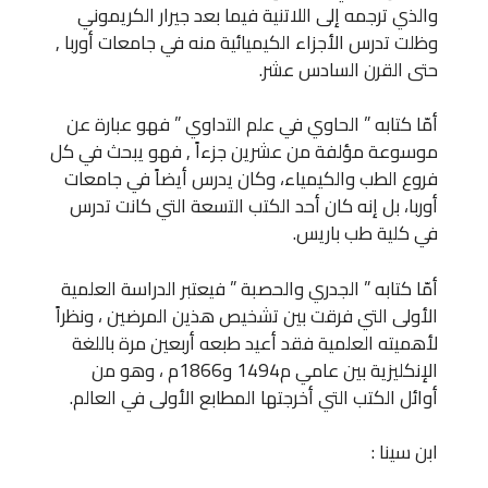
والذي ترجمه إلى اللاتنية فيما بعد جيرار الكريموني
وظلت تدرس الأجزاء الكيميائية منه في جامعات أوربا ,
حتى القرن السادس عشر.
أمّا كتابه ” الحاوي في علم التداوي ” فهو عبارة عن
موسوعة مؤلفة من عشرين جزءاً , فهو يبحث في كل
فروع الطب والكيمياء، وكان يدرس أيضاً في جامعات
أوربا، بل إنه كان أحد الكتب التسعة التي كانت تدرس
في كلية طب باريس.
أمّا كتابه ” الجدري والحصبة ” فيعتبر الدراسة العلمية
الأولى التي فرقت بين تشخيص هذين المرضين ، ونظراً
لأهميته العلمية فقد أعيد طبعه أربعين مرة باللغة
الإنكليزية بين عامي م1494 و1866م ، وهو من
أوائل الكتب التي أخرجتها المطابع الأولى في العالم.
ابن سينا :