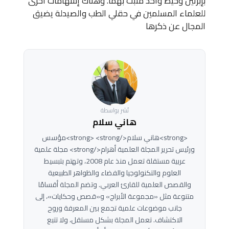
بإبرتين وخيط واحد مثبت بهما. وهناك إسهامات أخرى
للعلماء المسلمين في حقلي الطب والصيدلة يضيق
المجال عن ذكرها
نُشر بواسطة
هاني سلام
<strong>هاني سلام</strong> <strong>مؤسس
ورئيس تحرير المجلة العلمية أهرام</strong> مجلة علمية
عربية مستقلة تعمل منذ عام 2008، وتهتم بتبسيط
العلوم والتكنولوجيا والفضاء والظواهر الطبيعية
والقصص العلمية للقارئ العربي. وتضم المجلة أقسامًا
متنوعة مثل «مجموعة الأبراج» و«قصص وحكايات»، إلى
جانب موضوعات علمية تجمع بين المعرفة وروح
الاكتشاف. تعمل المجلة بشكل مستقل، ولا تتبع