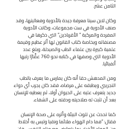
الثامن عشر.
وكان لابن سينا معرفة جيدة بالأدوية وفعاليتها، وقد
صنف الأدوية في ست مجموعات، وكانت الأدوية
المفردة والمركبة ” الأقرباذين” التي ذكرها في
مصنفاته وبخاصة كتاب القانون لها أثر عظيم وقيمة
علمية كبيرة بين علماء الطب والصيدلة، وبلغ عدد
الأدوية التي وصفها في كتابه نحو 760 عقَّارًا رتبها
ألفبائيا.
ومن المدهش حقا أنه كان يمارس ما يعرف بالطب
التجريبي ويطبقه على مرضاه، فقد كان يجرب أي دواء
جديد يتعرف عليه على الحيوان أولا، ثم يعطيه للإنسان
بعد أن تثبت له صلاحيته ودقته على الشفاء.
كما تحدث عن تلوث البيئة وأثره على صحة الإنسان
فقال: “فما دام الهواء ملائما ونقيا وليس به أخلاط
من المواد الأخرى بما يتعارض مع مزاج التنفس، فإن