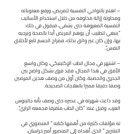
– اهتم بالنواحي النفسية للمريض، ورفع معنوياته
ومحاولة إزالة مخاوفه من خلال استخدام الأساليب
النفسية المعروفة حتى يشفى، فيقول في ذلك:
“ينبغي للطبيب أن يوهم المريض أبدا بالصحة ويرجيه
بها، وإن كان غير واثق بذلك، فمزاج الجسم تابع لأخلاق
النفس”.
– اشتهر في مجال الطب الإكلينيكي، وكان واسع
الأفق في هذا المجال، فقد فرق بشكل واضح بين
الجدري والحصبة، وكان أول من وصف هذين المرضين
وصفا دقيقا مميزا بالعلاجات الصحيحة.
وقد ذاعت شهرته في عصره حتى وصف بأنه جالينوس
العرب، وقيل عنه: “كان الطب متفرقا فجمعه الرازي”.
له مؤلفات كثيرة من أهمها كتابه ” المنصوري في
التشريح ” الذي أهداه إلى المنصور أمير خراسان،