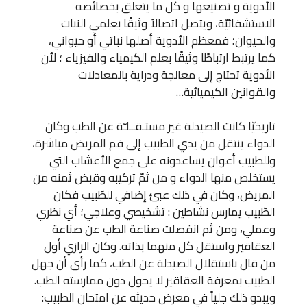
الأدوية و تصنيعها و كل ما يتعلق بخصائصه
الاستشفائيّة، ويتصل اتصالاً وثيقًا بعلمي النبات
والحيوان؛ فمعظم الأدوية أصلها نباتي أو حيواني،
كما يرتبط ارتباطًا وثيقًا بعلم الكيمياء والفيزياء ؛ لأن
الأدوية تحتاج إلى معالجة ودراية بالمعادلات
والقوانين الكيميائية…
تاريخيّا كانت الصيدلة غير مستـقــلـّة عن الطب وكان
الدواء ينتقل من يدي الطبيب إلى فم المريض مباشرة،
وللطبيب أعوان يساعدونه على جمع الأعشاب التي
يستخلص منها الدواء و من ثمّ تركيبه وقبض ثمنه من
المريض، وكان في ذلك عبئ إضافي للطّبيب فكان
الطّبيب يمارس نشاطين : تشخيصي وعلاجي؛ أي نظري
وعملي، ومن ثم انفصلت صناعة الطب عن صناعة
العقاقير واستقل كل منهما بذاته. وكان الرازي أول
من قال باستقلال الصيدلة عن الطب، كما رأى أن جهل
الطبيب بمعرفة العقاقير لا يحول دون ممارسته الطب.
ويبدو ذلك جلياً في معرض حديثه عن امتحان الطبيب: