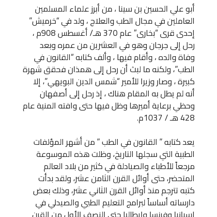
أبو علي الحسين بن سينا ، من أبرز علماء المسلمين
العاملين في مجال الطب والعلاج ، ولد في “خرميش”
إحدى قرى “بخارى” عام 370 هـ/ أغسطس 908م ،
رحل إلى جرجان وهو في العشرين من عمره وبعد
وفاة والده ، وأقام فيها ، وألف كتابه “القانون في
الطب”، ولكنه ما لبث أن رحل إلى همذان فحقق شهرة
كبيرة ، وصار وزيرا للأمير “شمس الدين البويهي”، إلا
أنه لم يطل به المقام هناك ، إذ رحل إلى أصفهان
وحظي برعاية أميرها وظل فيها حتى وافته المنية عام
428 هـ / 1037م.
يعد كتابه ” القانون في الطب ” من أشهر المؤلفات
الطبية التي سجلها التاريخ، وظلت هذه الموسوعة
مرجعاً للأطباء والصيادلة في كثير من بلاد العالم
المتحضر، حتى أوائل القرن الثامن عشر، ولقد بدأت
كتبه تترجم منذ أوائل القرن الثاني عشر، وذلك بعض
دارساته أساساً لبرامج التعليم الطبي والصيدلي في
إسبانيا وفرنسا وإيطاليا حتى النصف الأول من القرن