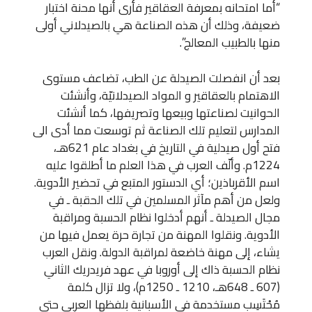
“أما امتحانه بمعرفة العقاقير فأرى أنها محنة اختبار
ضعيفة، وذلك أن هذه الصناعة هي بالصيدلاني أولى
منها بالطبيب المعالج”.
بعد أن انفصلت الصيدلة عن الطب، تضاعف مستوى
الاهتمام بالعقاقير و المواد الصيدلانيّة، وأنشئت
الحوانيت لصناعتها وبيعها وتصريفها، كما أنشئت
المدارس لتعليم تلك الصناعة ثم توسعت مما أدى الى
فتح أول صيدلية في التاريخ في بغداد عام 621هـ،
1224م. وألّف العرب في هذا العلم ما أطلقوا عليه
اسم الأقرباذين؛ أي الدستور المتبع في تحضير الأدوية.
ولعل من أهم مآثر المسلمين في تلك الحقبة ـ في
مجال الصيدلة ـ أنهم أدخلوا نظام الحسبة ومراقبة
الأدوية. ونقلوا المهنة من تجارة حرة يعمل فيها من
يشاء، إلى مهنة خاضعة لمراقبة الدولة. ونقل العرب
نظام الحسبة ذاك إلى أوروبا في عهد فريدريك الثاني
(607 ـ 648هـ، 1210 ـ 1250م)، ولا تزال كلمة
مُحْتَسِب مستخدمة في الأسبانية بلفظها العربي حتى