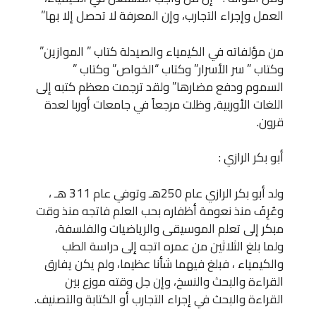
العمل وإجراء التجارب، وإن المعرفة لا تحصل إلا بها”
من مؤلفاته في الكيمياء والصيدلة كتاب ” الموازين”
وكتاب ” سر الأسرار” وكتاب “الخواص” وكتاب ”
السموم ودفع مضارها” ولقد ترجمت معظم كتبه إلى
اللغات الأوربية, وظلت مرجعاً في جامعات أوربا لعدة
قرون.
أبو بكر الرازي :
ولد أبو بكر الرازي عام 250هـ وتوفي عام 311 هـ ،
وعُرِفَ منذ نعومة أظفاره بحب العلم فاتجه منذ وقت
مبكر إلى تعلم الموسيقى والرياضيات والفلسفة،
ولما بلغ الثلاثين من عمره اتجه إلى دراسة الطب
والكيمياء ، فبلغ فيهما شأنا عظيما، ولم يكن يفارق
القراءة والبحث والنسخ، وإن جل وقته موزع بين
القراءة والبحث في إجراء التجارب أو الكتابة والتصنيف.