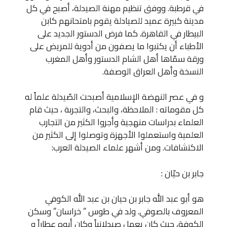
في قرطبة. ووفق تنظيم مهنة الصيدلة، أصبح في كل
مدينة كبيرة عميد للصيادلة يقوم بامتحانهم كابن
البيطار في القاهرة. كما فرض الدستور الجديد على
الأطباء أن يكتبوا ما يصفون من أدوية للمريض على
ورقة سمّاها أهل الشام الدستور وأهل المغرب
النسخة وأهل العراق الوصفة.
و في عصر النهضة الإسلامية أصبحت الصّيدلة علماً له
كل مقوماته : الملاحظة، والبحث، والتجربة ، حيث قام
العلماء بدراسات منهجية وأجروا الكثير من التجارب
العلمية واستعملوا الأجهزة وتوصلوا إلى الكثير من
الاكتشافات. ومن أشهر علماء الصيدلة العرب:
جابر بن حيّان :
هو أبو عبد الله جابر بن حيان بن عبد الله الكوفي
المعروف بالصوفي. ولد في طوس ” خراسان” وسكن
الكوفة، حيث كان يعمل صيدلانياً وكان أبوه عطاراً و