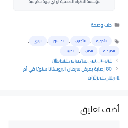
مؤسسة الأهرام الصحفية أو أي جهة حكومية.
التصنيفات
طب وصحة
,
,
,
,
الأدوية
التّجارب
الدستور
الرازي
الوسوم
,
,
الصيدلة
الطب
الطبيب
الزنجبيل يقى من مرض السرطان
80 إصابة بمرض سرطان البروستاتا سنويّا في أم
البواقي الجزائريّة
أضف تعليق
تعليق