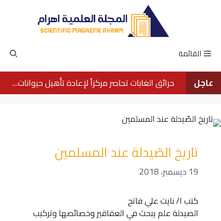
نتقل
لى
لمحتوى
القائمة
عاجل
حرائق الغابات تحاصر مركزاً لإعادة تأهيل حيوانات الأورانجوتان في بورنيو
تاريخ الصّيدلة عند المسلمين
19 ديسمبر، 2018
كتب ا/ نايت علي فاتح
الصيدلة علم يبحث في العقاقير وخصائصها وتركيب