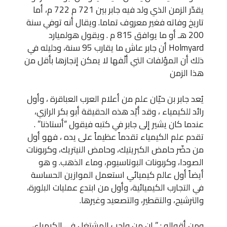
يقدّر الزمن الذي ولد فيه جابر بين 721 م 722 م، أما
تاريخ وفاته فغير معروف تماما. ويقال أنه توفي سنة
200 هـ أو ما يوافق 815 م . ويقول هولميارد
Holmyard أن جابر عاش ما يقارب 95 سنة، ودليله في
ذلك أن المؤلفات التي ألّفها لا يمكن إنجازها بأقل من
هذا الزمن
يُعد جابر بن حيّان علم من أعلام العرب العباقرة ، وأول
رائد للكيمياء ، وقد أيّد هذه الحقيقة أبو بكر الرازي،
عندما كان يشير إلى جابر في كتبه فيقول “أستاذنا” .
تقدم علم الكيمياء تقدماً عظيماً على يده ، فهو أول
من حضّر حامض الكبريتيك، وحامض النيتريك، وكربونات
الصودا، وكربونات البوتاسيوم، وماء الذهب. و هو
أيضاً أول عالم كيميائي استعمل الموازين الحساسة
في التجارب الكيميائية، وأول من ابتدع عمليات البلورة،
والترشيح، والتقطير، والتصعيد وغيرها.
ومن أقواله : ” إن من واجب المشتغل في الكيمياء،