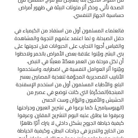
الصحة تأتي. وذكر أثر ملوثات البيئة في ظهور أمراض
حساسية الجهاز التنفسي.
فالعلماء المسلمون أول من استفاد من الكيمياء في
حقل الصيدلة. و لما اعتمد علمهم التجربة والمشاهدة
والقياس أجروا التجارب على الحيوانات قبل تجربتها على
بني البشر. وبيّنوا علاقة بعض الأمراض بالخمر ولاحظوا
أن لكل مرحلة من العمر معدّلاً معينًا في النبض،
وبيّنوا أثر العوامل النفسية في اضطرابه. واستخدموا
الأنابيب القصديرية المجوّفة لتغذية المصابين بعسر
البلع. والأطباء المسلمون أول من استخدم الإسفنجة
المبنجة(المخدِّرة) التي كانت توضع في عصير من
الحشيش والأفيون والزؤان وست الحسن
(الهيوسيامين). كما برعوا في تشريح العيون وجراحتها
وعرفوا ما يطلق عليه اليوم التشريح المقارن. وعرفوا
كيفية خياطة الجروح بشكل داخلي لا يترك أثرًا ظاهرًا
من الخارج والتدريز في جراحات البطن، وكيفية الخياطة