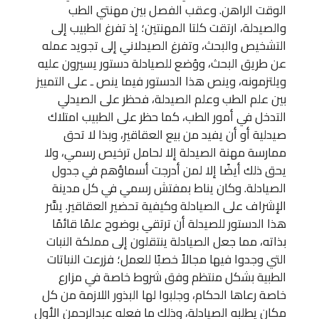
الوقت الراهن. وعقب الفصل بين مهنتي الطب
والصيدلة، ارتقت كلتا المهنتين؛ إذ تفرغ الطبيب إلى
التشخيص والبحث، وتفرغ الصيدلاني إلى تجويد عمله
عن طريق البحث، ووُضع للصيادلة دستور يسيرون عليه
ويلتزمونه، وينص هذا الدستور فيما ينص ـ على التمييز
بين علم الطب وعلم الصيدلة، فحظر على الصيدلي
التدخل في أمور الطب، كما حظر على الطبيب امتلاك
صيدلية أو أن يفيد من بيع العقاقير، وبذا لا تحق
ممارسة مهنة الصيدلة إلا لحامل ترخيص رسمي، ولا
يحق ذلك أيضًا إلا لمن أدرجت أسماؤهم في جدول
الصيادلة. وكان يناط بمفتش رسمي في كل مدينة
الإشراف على الصيادلة وكيفية تحضير العقاقير. يسَّر
هذا الدستور للصيدلة أن ترتقي بوضوح علمًا قائمًا
بذاته، مما جعل الصيادلة ينتقلون إلى مملكة النبات
التي وجدوا فيها مجالاً خصبًا للعمل؛ فزرعت النباتات
الطبية بشكل منتظم وفق شروط خاصة في مزارع
خاصة رعاها الحكام، وجلبوا لها البذور اللازمة من كل
مكان يطلبه الصيادلة، وذلك ما فعله عبدالرحمن الأول