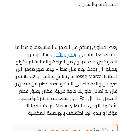
للمحاكمة والسجن ,
يعنى حنتاوى رمتكم فى الصحراء الشاسعة, و هذا ما
روته بعدها ابنته فى
برنامج وثائقى
وكان وقتها
الامريكيين عندهم نوع من البراءة والمثالية لم يكونوا
يتخيلوا ان يحدث لهم مثل هذا – بينما ظهر مؤخرا ابن
الضابط Jesse Marcel فى برنامج وثائقى وهو طبيب و
صرح بان والده جاء الى البيت و معه قطع من معدن و
قال له تعالى حاوريك حاجة غريبة, فكان يطبق قطع
المعدن مثل ال Foil التى نستعمله ثم يتركها فتعود
لشكلها الاول, Memory Metals لم نكتشفها الا
مؤخرا و يبدو انها اكتشفت بالهندسة العكسية