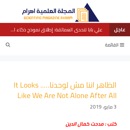
نتقل
لى
لمحتوى
عاجل
علي بابا تتحدى العمالقة: إطلاق نموذج ذكاء اصطناعي ينافس كبار الشركات الأمريكية
القائمة
الظاهر اننا مش لوحدنا….. It Looks
Like We Are Not Alone After All
3 مايو، 2019
كتب : مدحت كمال الدين