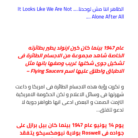
الظاهر اننا مش لوحدنا….. It Looks Like We Are Not
Alone After All ….
عام 1947 بينما كان كين ارنولد يطير بطائرته
الخاصة شاهد مجموعة من الاجسام الطائرة فى
تشكيل جوى شكلها غريب وصفها بانها مثل
الاطباق واطلق عليها اسم Flying Saucers –
و تكررت رؤية هذه الاجسام الطائرة فى امريكا و ذاعت
شهرتها فى وسائل الاعلام و لكن الحكومة الامريكية
التزمت الصمت و البعض ادعى انها ظواهر جوية لا
تدعو للقلق…
يوم 14 يونيو عام 1947 بينما كان بيل برازل على
جواده فى Roswell بولاية نيومكسيكو يتفقد