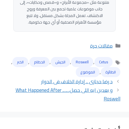
متنوعة مثل «مجموعة الأبراج» و«قصص وحكايات»، إلى
جانب موضوعات علمية تجمع بين المعرفة وروح
الاكتشاف. تعمل المجلة بشكل مستقل، ولا تتبع
مؤسسة الأهرام الصحفية أو أي جهة حكومية.
التصنيفات
مقالات حرة
,
,
,
,
,
Cetus
Roswell
الجيش
الحطام
الخبر
الوسوم
,
الطائرة
الموضوع
د رضا حجازى .. إدارة الخلاف فى الحوار
و بعدين ايه اللى حصل……. What Happened After
Roswell