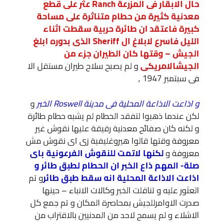
حال الابقار فى المزرعة Ranch عثر على قطع
معدنية كثيرة من حطام متناثرة على مساحة
كبيرة فاعتقد ان طائرة حربية سقطت اثناء
الليل فاسرع لابلاغ ال Sheriff الذى بدوره ابلغ
الجيش – وقتها كان الطيران جزء من
الجيش
الامريكى
و لم يصبح سلاح طيران مستقل الا
فى سبتمبر 1947 ,
و اذاعت الاذاعة المحلية فى مدينة Roswell الخبر
و
لكن عندما ذهبوا لتفقد الحطام لم يشبه حطام طائرة
و لكنه كان صفائح معدنية رقيقة عليها نقوش غير
معروفة وقتها قالوا هيروغليفية زى اى نقوش مش
معروفة و
لكنها لاتمت للنقوش الفرعونية باى
صلة- المهم ذاع الخبر ان الحطام لطبق طائر و
اذاعت الاذاعة المحلية انه سقط طبق طائر
و تم
العثور عليه و تناقلت الخبر وكالات الانباء – حينها
صدرت الاوامرللجيش بمحاصرة المكان و تم جمع كل
الاشلاء و لم يسمح لاحد من المدنيين بالاقتراب من