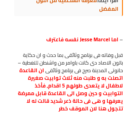
اقرأ أيضاً:
معرفة الشخصية من اللون
المفضل
–
اما Jesse Marcel نفسه فاعترف
قبل وفاته فى برنامج وثائقى بما حدث و ان حكاية
بالون الاصاد دى كانت باوامر من واشنطن للتغطية –
حانوتى المدينة صرح فى برنامج وثائقى
ان القاعدة
اتصلت به و طلبت منه ثلاث توابيت صغيرة
لاطفال لا يتعدى طولهم 5 اقدام, فأخذ
التوابيت و حين وصل الى القاعدة قابل ممرضة
يعرفها و هى فى حالة ذعر شديد قالت له لا
تتجول هنا لان الموقف خطر