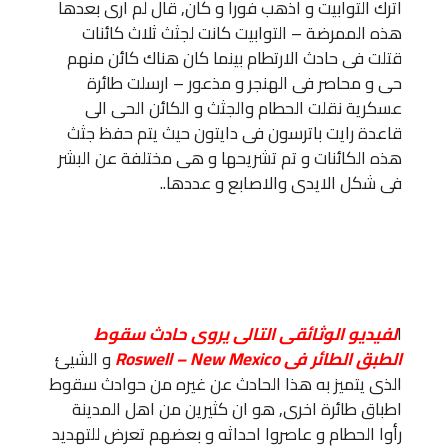
اترك التوابيت و اذهب فورا و كان, قال لم ارى بعدها
هذه الممرضة – التوابيت كانت لجثث ثلاث كائنات
قتلت فى حادث الارتطام بينما كان هناك كائن منهم
حى و محاصر فى الهنجر و مذعور – ارسلت طائرة
عسكرية نقلت الحطام والجثث و الكائن الحى الى
قاعدة رايت باترسون فى دايتون حيث يتم حفظ جثث
هذه الكائنات و تم تشريحها و هى مختلفة عن البشر
فى شكل الايدى والاصابع و عددها..
ا
لفيديو الوثائقى التالى يروى حادث سقوط
الطبق الطائر فى Roswell – New Mexico
و الشيئ
الذى يتميز به هذا الحادث عن غيره من حوادث سقوط
اطباق طائرة اخرى, هو ان كثيرين من اهل المدينة
رأوا الحطام و عاصروا احداثه و بعضهم تعرض للتهديد