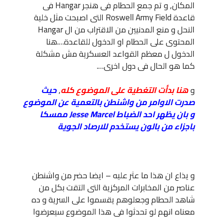
المكان, و تم جمع الحطام فى هنجر Hangar فى
قاعدة Roswell Army Field التى اصبحت مثل خلية
النحل و منع المدنيين من الاقتراب من ال Hangar
المحتوى على الحطام او الدخول للقاعدة….هنا
الدخول ل معظم القواعد العسكرية مش مشكلة
كما هو الحال فى دول اخرى….
و
هنا بدأت التغطية على الموضوع كله
,
حيث
صدرت الاوامر من واشنطن بالتعمية عن الموضوع
و بان يظهر احد الضباط Jesse Marcel ممسكا
باجزاء من بالون يستخدم للارصاد الجوية
و يذاع ان هذا ما عثر عليه – ايضا حضر من واشنطن
عناصر من المخابرات المركزية التى التقت بكل من
شاهد الحطام وجعلوهم يقسموا على السرية و ده
معناه انهم لو تحدثوا فى هذا الموضوع سيعرضوا