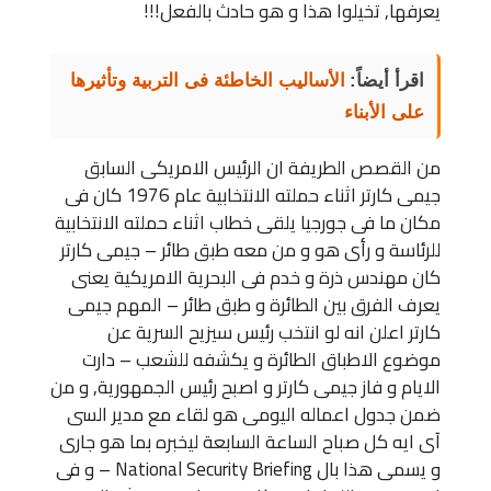
يعرفها, تخيلوا هذا و هو حادث بالفعل!!!
اقرأ أيضاً:
الأساليب الخاطئة فى التربية وتأثيرها
على الأبناء
من القصص الطريفة ان الرئيس الامريكى السابق
جيمى كارتر اثناء حملته الانتخابية عام 1976 كان فى
مكان ما فى جورجيا يلقى خطاب اثناء حملته الانتخابية
للرئاسة و رأى هو و من معه طبق طائر – جيمى كارتر
كان مهندس ذرة و خدم فى البحرية الامريكية يعنى
يعرف الفرق بين الطائرة و طبق طائر – المهم جيمى
كارتر اعلن انه لو انتخب رئيس سيزيح السرية عن
موضوع الاطباق الطائرة و يكشفه للشعب – دارت
الايام و فاز جيمى كارتر و اصبح رئيس الجمهورية, و من
ضمن جدول اعماله اليومى هو لقاء مع مدير السى
آى ايه كل صباح الساعة السابعة ليخبره بما هو جارى
و يسمى هذا بال National Security Briefing – و فى