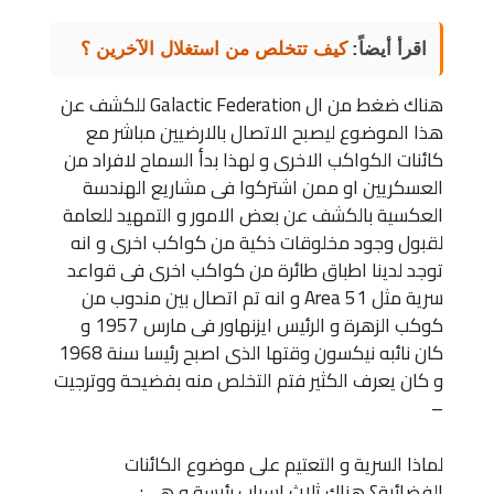
اقرأ أيضاً:
كيف تتخلص من استغلال الآخرين ؟
هناك ضغط من ال Galactic Federation للكشف عن
هذا الموضوع ليصبح الاتصال بالارضيين مباشر مع
كائنات الكواكب الاخرى و لهذا بدأ السماح لافراد من
العسكريين او ممن اشتركوا فى مشاريع الهندسة
العكسية بالكشف عن بعض الامور و التمهيد للعامة
لقبول وجود مخلوقات ذكية من كواكب اخرى و انه
توجد لدينا اطباق طائرة من كواكب اخرى فى قواعد
سرية مثل Area 51 و انه تم اتصال بين مندوب من
كوكب الزهرة و الرئيس ايزنهاور فى مارس 1957 و
كان نائبه نيكسون وقتها الذى اصبح رئيسا سنة 1968
و كان يعرف الكثير فتم التخلص منه بفضيحة ووترجيت
–
لماذا السرية و التعتيم على موضوع الكائنات
الفضائية؟ هناك ثلاث اسباب رئيسة و هى: