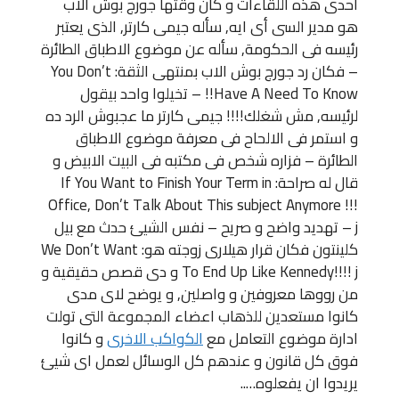
احدى هذه اللقاءات و كان وقتها جورج بوش الاب
هو مدير السى أى ايه, سأله جيمى كارتر, الذى يعتبر
رئيسه فى الحكومة, سأله عن موضوع الاطباق الطائرة
– فكان رد جورج بوش الاب بمنتهى الثقة: You Don’t
Have A Need To Know!! – تخيلوا واحد بيقول
لرئيسه, مش شغلك!!!! جيمى كارتر ما عجبوش الرد ده
و استمر فى الالحاح فى معرفة موضوع الاطباق
الطائرة – فزاره شخص فى مكتبه فى البيت الابيض و
قال له صراحة: If You Want to Finish Your Term in
Office, Don’t Talk About This subject Anymore !!!
– j تهديد واضح و صريح – نفس الشيئ حدث مع بيل
كلينتون فكان قرار هيلارى زوجته هو: We Don’t Want
To End Up Like Kennedy!!!! j و دى قصص حقيقية و
من رووها معروفين و واصلين, و يوضح لاى مدى
كانوا مستعدين للذهاب اعضاء المجموعة التى تولت
ادارة موضوع التعامل مع
الكواكب الاخرى
و كانوا
فوق كل قانون و عندهم كل الوسائل لعمل اى شيئ
يريدوا ان يفعلوه…..