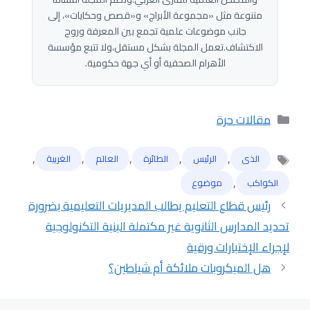
متنوعة مثل «مجموعة الأبراج» و«قصص وحكايات»، إلى
جانب موضوعات علمية تجمع بين المعرفة وروح
الاكتشاف.تعمل المجلة بشكل مستقل،ولا تتبع مؤسسة
الأهرام الصحفية أو أي جهة حكومية.
التصنيفات
مقالات حرة
,
,
,
,
,
الذى
الرئيس
الطائرة
العالم
الغربية
الوسوم
,
الكواكب
موضوع
رئيس قطاع التعليم يطالب المديريات التعليمية بضرورة
تحديد المدارس الثانوية غير مكتملة البنية التكنولوجية
لإجراء الإختبارات ورقية
هل الميكروبات ملائكة أم شياطين؟