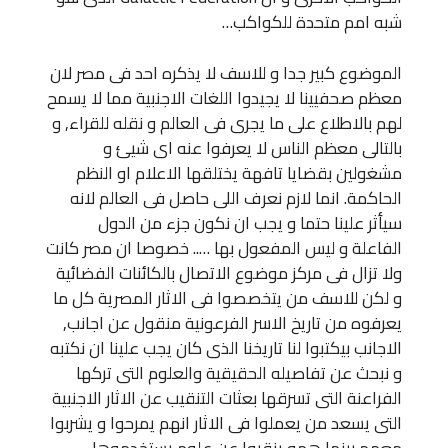
شبه امم متحدة للكواكب…
الموضوع كبير جدا و للاسف لا يذكره احد فى مصر لان
معظم صحفيينا لا يجيدوا اللغات الاجنبية مما لا يسمح
لهم بالاطلاع على ما يجرى فى العالم و نقله للقراء, و
بالتالى معظم الناس لا يعرفوا عنه اى شيئ و
مشغولين بقضايا تافهة يختلقها الاعلام او النظم
الحاكمة. انما لازم نعرف اللى حاصل فى العالم لانه
سيأثر علينا حتما و يجب ان نكون جزء من الدول
الفاعلة و ليس المفعول بها ….. خصوصا ان مصر كانت
ولا تزال فى مركز موضوع الاتصال بالكائنات الفضائية
و لكن للاسف من يتخصصوا فى الاثار المصرية كل ما
يعرفوه من تاريخ الاسر الفرعونية منقول عن اجانب,
الاجانب بيكتبوا لنا تاريخنا الذى كان يجب علينا ان نكتبه
و نبحث عن تفاصيله الحقيقية والعلوم التى تركها
الفراعنة التى تسرقها بعثات التنقيب عن الاثار الاجنبية
التى يسعد من يعملوا فى الاثار انهم يمرحوا و يشربوا
معهم بينما همو ينقبوا عن علوم يستخدموها