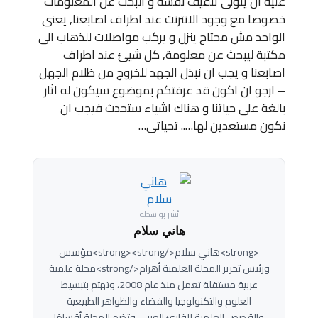
عليه ان يتولى تثقيف نفسه و البحث عن المعلومات
خصوصا مع وجود الانترنت عند اطراف اصابعنا, يعنى
الواحد مش محتاج ينزل و يركب مواصلات للذهاب الى
مكتبة ليبحث عن معلومة, كل شيئ عند اطراف
اصابعنا و يجب ان نبذل الجهد للخروج من ظلام الجهل
– ارجو ان اكون قد عرفتكم بموضوع سيكون له اثار
بالغة على حياتنا و هناك اشياء ستحدث فيجب ان
نكون مستعدين لها….. تحياتى…
نُشر بواسطة
هاني سلام
<strong>هاني سلام</strong><strong>مؤسس
ورئيس تحرير المجلة العلمية أهرام</strong>مجلة علمية
عربية مستقلة تعمل منذ عام 2008، وتهتم بتبسيط
العلوم والتكنولوجيا والفضاء والظواهر الطبيعية
والقصص العلمية للقارئ العربي.وتضم المجلة أقسامًا