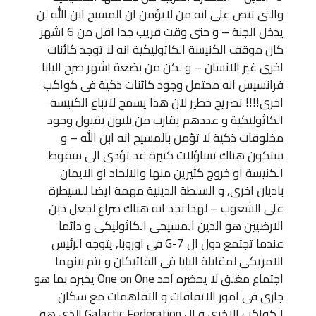
والتى تنص على انه من لايؤمن ان المسيح ابن الله لن
يدخل الجنة – و حتى وقت قريب جدا اقل من 6 اشهر
كان موقف الكنيسة الكاثوليكية انه لا توجد كائنات
اخرى غير الانسان – و لكن من بضعة اشهر صرح البابا
فرانسيس انه محتمل وجود كائنات ذكية فى كواكب
اخرى!!!! تصريح خطير لان هذا يسمح لاتباع الكنيسة
الكاثوليكية و عددهم يقارب من بليون بقبول وجود
مخلوقات ذكية لا تؤمن بالمسيح انه ابن الله – و
ستكون هناك تساؤلات كثيرة قد تؤدى الى سقوط
الكنيسة او خروج كثيرين منها والالحاد او الايمان
باديان اخرى, و السلطة الدينية مهمة ايضا للسيطرة
على الشعوب – لهذا نجد انه هناك صراع لجعل دين
الارضيين هو الدين المسيحى الكاثوليكى و دائما
عندما تجتمع دول ال G-7 فى اوروبا, يتوجه الرئيس
الامريكى لمقابلة البابا فى الفاتيكان و يتم بينهما
اجتماع مغلق لا يحضره احد One on One يخبره بما هو
جارى فى امور الاتفاقات و التفاهمات مع سكان
الكواكب الاخرى و ال Galactic Federation الذى هو