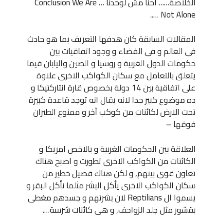
الخلاصة…… احنا مش لوحدنا … Conclusion We Are
Not Alone …..
المقالات السابقة كان هدفها التعريف بما هو حادث
فى العالم و فى الفضاء و وجود اتفاقيات بين
حكومات الدول الغربية و روسيا و الصين واليابان فيما
يتعلق بالتعامل مع سكان الكواكب الاخرى علاوة
على اتفاقية بين 14 دولة بخصوص قارة انتاركتيكا و
ده موضوع كبير جدا لانه يقال انه توجد قاعدة كبيرة
تحت الارض لكائنات من كوكب آخر و ممنوع الطيران
فوقها –
العلاقة بين الحكومات الغربية و بالاخص امريكا و
الكائنات من الكواكب الاخرى تطورت و اصبح هناك
تعاون قوى بينهم, و لكن هناك فصيل خطير من
سكان الكواكب الاخرى يأكل البشر مثلما نأكل البقر و
يسموا ال Reptilians لان بشرتهم و جسدهم مغطى
بقشور مثل جلد الزواحف, و هى كائنات شرسة….