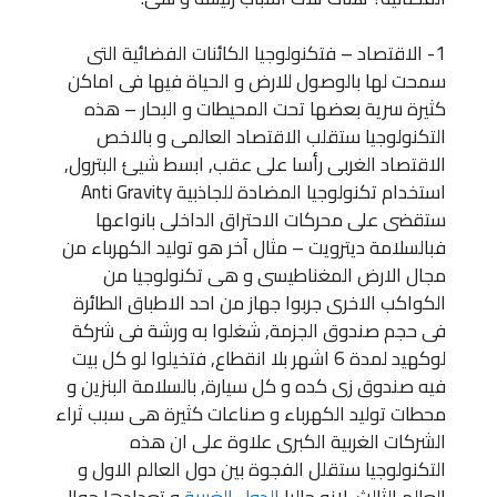
1- الاقتصاد – فتكنولوجيا الكائنات الفضائية التى
سمحت لها بالوصول للارض و الحياة فيها فى اماكن
كثيرة سرية بعضها تحت المحيطات و البحار – هذه
التكنولوجيا ستقلب الاقتصاد العالمى و بالاخص
الاقتصاد الغربى رأسا على عقب, ابسط شيئ البترول,
استخدام تكنولوجيا المضادة للجاذبية Anti Gravity
ستقضى على محركات الاحتراق الداخلى بانواعها
فبالسلامة ديترويت – مثال آخر هو توليد الكهرباء من
مجال الارض المغناطيسى و هى تكنولوجيا من
الكواكب الاخرى جربوا جهاز من احد الاطباق الطائرة
فى حجم صندوق الجزمة, شغلوا به ورشة فى شركة
لوكهيد لمدة 6 اشهر بلا انقطاع, فتخيلوا لو كل بيت
فيه صندوق زى كده و كل سيارة, بالسلامة البنزين و
محطات توليد الكهرباء و صناعات كثيرة هى سبب ثراء
الشركات الغربية الكبرى علاوة على ان هذه
التكنولوجيا ستقلل الفجوة بين دول العالم الاول و