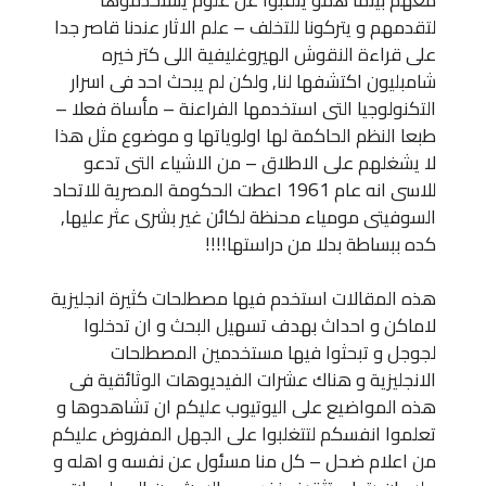
لتقدمهم و يتركونا للتخلف – علم الاثار عندنا قاصر جدا
على قراءة النقوش الهيروغليفية اللى كتر خيره
شامبليون اكتشفها لنا, ولكن لم يبحث احد فى اسرار
التكنولوجيا التى استخدمها الفراعنة – مأساة فعلا –
طبعا النظم الحاكمة لها اولوياتها و موضوع مثل هذا
لا يشغلهم على الاطلاق – من الاشياء التى تدعو
للاسى انه عام 1961 اعطت الحكومة المصرية للاتحاد
السوفيتى مومياء محنظة لكائن غير بشرى عثر عليها,
كده ببساطة بدلا من دراستها!!!!
هذه المقالات استخدم فيها مصطلحات كثيرة انجليزية
لاماكن و احداث بهدف تسهيل البحث و ان تدخلوا
لجوجل و تبحثوا فيها مستخدمين المصطلحات
الانجليزية و هناك عشرات الفيديوهات الوثائقية فى
هذه المواضيع على اليوتيوب عليكم ان تشاهدوها و
تعلموا انفسكم لتتغلبوا على الجهل المفروض عليكم
من اعلام ضحل – كل منا مسئول عن نفسه و اهله و