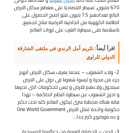
العالم الثالث, لانه حاليا
الدول الغربية
و تعدادها حوالى
670 مليون, تسيطر اقتصاديا على معظم سكان الارض
البالغ تعدادهم 7.5 بليون, فلو اصبح الحصول على
الطاقة الكهربية من الجاذبية الارضية متاح للجميع,
بالسلامة بقى سيطرة الغرب على ثروات العالم
اقرأ أيضاً:
تكريم أمل الرندي في ملتقى الشارقة
الدولي للراوي
2- ولاء الشعوب – عندما يعرف سكان الارض انهم
جزء من مجرة و ليسوا شعوبا فى دول على الارض
سيتحول ولاءهم للارض و ليس للحكومات التى تديرها
و تخرج الشعوب عن سيطرة النظم الحاكمة – لهذا
فانه هناك مخطط سرى ليكون العالم كله تحت حكم
حكومة واحدة تمثل الارض One World Government
و ده موضوع كبير جدا…
3- الدين – الحضارة الغربية من دعائمها المسيحية