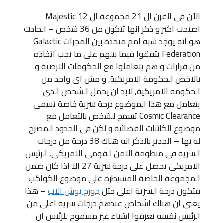
الآن فى القرن ال 21 مجموعة ال Majestic 12
اصبحت اكبر و ذكر انها تتكون من 36 شخص – الحادث
هو انه يوجد شبه امم متحدة بين المجرات Galactic
Federation يتفقوا فيما بينهم على ما يجب اتخاذه
من قرارات و هم يتعاملوا مع الحكومات الارضية و
بالاخص الحكومة الامريكية, و مش اى واحد من
الحكومة الامريكية, لابد ان يحمل الشخص الذى
يتعامل مع هذا الموضوع درجة سرية خاصة تسمى
Cosmic Clearance تسمح للشخص بالتعامل مع
موضوع الكائنات الفضائية و لكن فى الحدود المصرح
له بها – الجدير بالذكر انه هناك 38 درجة من درجات
السرية فى منظومة الامن القومى الامريكى, الرئيس
الامريكى يحصل على درجة سرية 27 الا اذا كان ضمن
المجموعة الخاصة المسيطرة على موضوع الكواكب
فتكون درجة السرية اعلى مثل
جورج بوش الاب
– هذا
يعنى ان هناك اشخاص عندهم درجات سرية اعلى من
الرئيس نفسه يعرفوا اشياء غير مسموح للرئيس ان