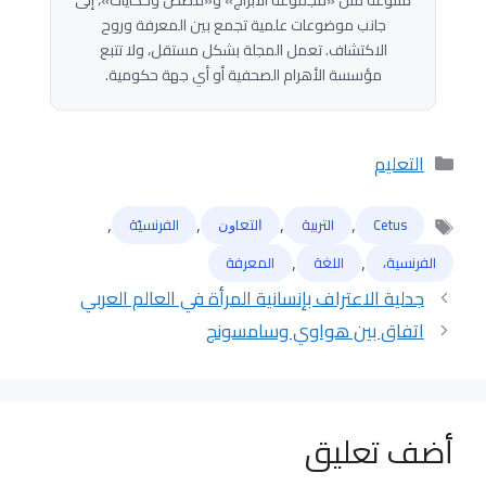
متنوعة مثل «مجموعة الأبراج» و«قصص وحكايات»، إلى
جانب موضوعات علمية تجمع بين المعرفة وروح
الاكتشاف. تعمل المجلة بشكل مستقل، ولا تتبع
مؤسسة الأهرام الصحفية أو أي جهة حكومية.
التصنيفات
التعليم
,
,
,
,
Cetus
التربية
ﺍﻟﺘﻌﺎﻭﻥ
الفرنسيّة
الوسوم
,
,
الفرنسية،
اللغة
المعرفة
جدلية الاعتراف بإنسانية المرأة في العالم العربي
اتفاق بين هواوي وسامسونج
أضف تعليق