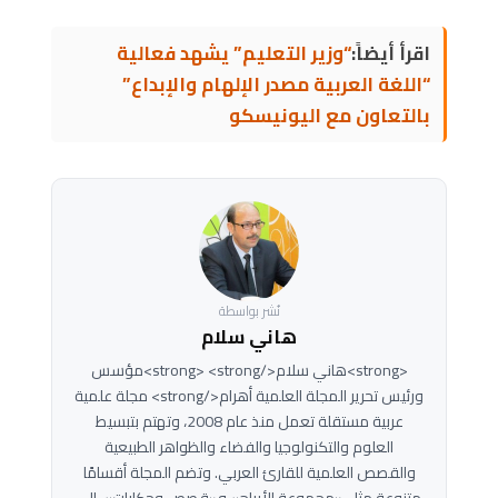
اقرأ أيضاً:
“وزير التعليم” يشهد فعالية
“اللغة العربية مصدر الإلهام والإبداع”
بالتعاون مع اليونيسكو
نُشر بواسطة
هاني سلام
<strong>هاني سلام</strong> <strong>مؤسس
ورئيس تحرير المجلة العلمية أهرام</strong> مجلة علمية
عربية مستقلة تعمل منذ عام 2008، وتهتم بتبسيط
العلوم والتكنولوجيا والفضاء والظواهر الطبيعية
والقصص العلمية للقارئ العربي. وتضم المجلة أقسامًا