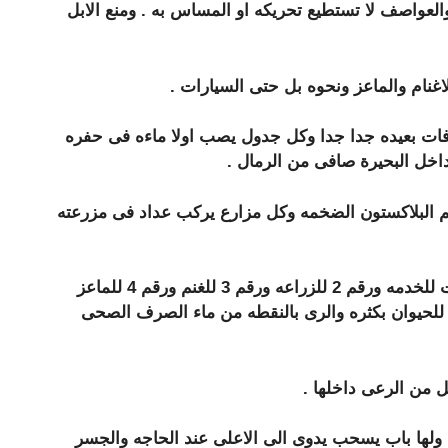
 والعواصف لا تستطيع تحريكه او المساس به . ومنع الابل
فات بعيده جدا جدا وكل جدول يصب اولا ماءه فى حفره
داخل البحيرة صافى من الرمال .
رهم البلاكستون الضخمه وكل مزارع يركب عداد فى مزرعته
7- تخصص الاراضى القريبه من البحيره رقم واحد طريق سيارات للخدمه ورقم 2 للزراعه ورقم 3 للغنم ورقم 4 للماعز
 وورقها غذاء للحيوان بكثره والرى بالنقطه من ماء الصرف الصحى
 ولها باب يسحب يدوى الى الاعلى عند الحاجه والجسر