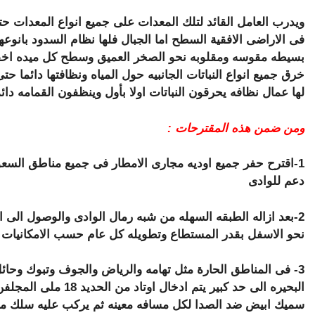
ويدرب العامل القائد لتلك المعدات على جميع انواع المعدات ح
فى الاراضى الافقية السطح اما الجبال فلها نظام السدود بانو
بسيطه مقوسه ومقلوبه نحو الصخر العميق وسطح كل ميده اخ
خرق جميع انواع النباتات الجانبيه حول المياه ونظافتها دائما
لها عمال نظافه يحرقون النباتات اولا بأول وينظفون القمامه دائم
ومن ضمن هذه المقترحات :
1-اقترح حفر جميع اوديه مجارى الامطار فى جميع مناطق السع
دعم للوادى
2-بعد ازاله الطبقه السهله من شبه رمال الوادى والوصول الى
نحو الاسفل بقدر المستطاع وتطويله كل عام حسب الامكانيات م
3- فى المناطق الحارة مثل تهامه والرياض والجوف وتبوك وحائ
البحيره الى حد كبير ي
سميك ابيض ضد الصدا لكل مسافه معينه ثم يركب عليه سلك مرب