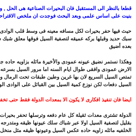
قطعا بالنظر الى المستقبل فان البحيرات الصناعية هى الحل 
بنيت على اساس علمى وبعد البحث فوجدت ان ملخص الاقتراحات ا
حيث فيها حفر بحيرات لكل مسافه معينه فى وسط قلب الوادى ع
سبك حديد وقبلها بركه عميقه لتصفية السيل فوقها معلق شبك س
بعده أضيق
وهكذا نستمر نضيق عيونه عمودى والأخيرة مائله بزاويه حاده جهة
الارض عمودى وافقى طوال ايام السنه اما مرور السيل بسرعه ول
تمتص السيل السريع لان بها غرين وطين طبقات تحت الرمال و
السيل دفعات لكن نوزع كمية السيل بين القبائل على الوادى الو
ايضا فان تنفيذ افكارى لا يكون الا بمعدات الدولة فقط حتى تخ
الدولة تشترى معدات ثقيلة كل عام دفعه وترسلها تحفر بحيرات
بقليل لتصفية السيل اولا عبر شباك سلك عيونها ظيقه ومتدرج
الخلفيه مائله زاويه حاده عكس السيل وعيونها ظيقه مثل منخل 