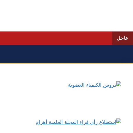
نتقل
لى
لمحتوى
عاجل