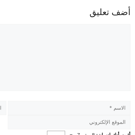
أضف تعليق
تعليق
الاسم
البر
الإل