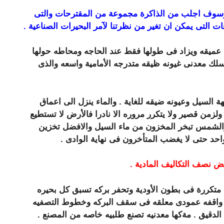
, وسوف اجلب من الذاكرة مجموعة من المقترحات والتى
لتى يمكن ان تغير من نظرتنا لآمر البحيرات الصناعية .
ميقه ويزاد فى طولها فقط عند الحاجه ومحاطه حولها
لك معدنى غيونه ظيقه متدرجه الأمامية واسعه والذى
 السيل وعيونه ضيقه للغاية . والماء ينزل الى اعماق
زمن قصير ولا يتكرر مروره الا نادرا فالأرض لا تستطيع
الشمس تبخر المخزون من ماء السيل والافضل تخزين
احد حتى لا يغضب المتأخرون فى نهاية الوادى .
فض نصف التكاليف المادية .
 متكررة فى بطون الأودية وتحفر بركه تسبق كل بحيره
ه واقفه عمودى معلقه فى سقف البركه وخطوط التصفيه
الدقيق . مةكها معدنيه تصنع طلبيه خاصه من المصنع .