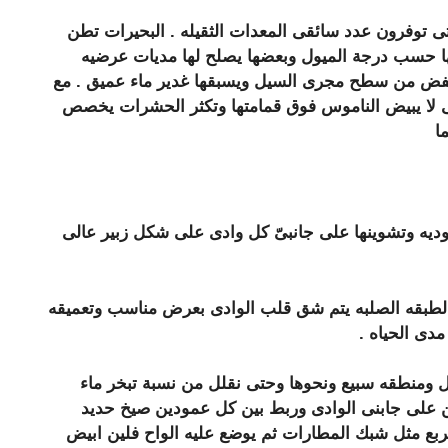
تى توفرون عدد سائقى المعدات الثقيله . البحيرات تطن
عها حسب درجة الميول وبعضها يصلح لها مديات عرضيه
فض من سطح مجرى السيل ويسبقها غدير ماء عميق . مع
 حتى لا يبيض الناموس فوق قمامتها وتكثر الحشرات يخصص
ا
وديه وتشوينها على جانبىّ كل وادى على شكل زبير عالى
 الطبقه الصلبه يتم شق قلب الوادى بعرض مناسب وتعميقه
دى الحياه .
ل ومنطقه سبيع ونحوها وحتى نقلل من نسبة تبخر ماء
تم ادخال اوتاد من الحديد 18 ملى المجلفن على جابنى الوادى وربط بين كل عمودين صيخ حديد
ع مثل شبك المطارات ثم يوضع عليه الواح فلين ابيض