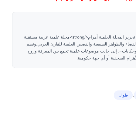
<strong>هاني سلام</strong><strong>مؤسس ورئيس تحرير المجلة العلمية أهرام</strong>مجلة علمية عربية مستقلة
لتكنولوجيا والفضاء والظواهر الطبيعية والقصص العلمية للقارئ العربي.وتضم
وحكايات»، إلى جانب موضوعات علمية تجمع بين المعرفة وروح
هرام الصحفية أو أي جهة حكومية.
,
طوال