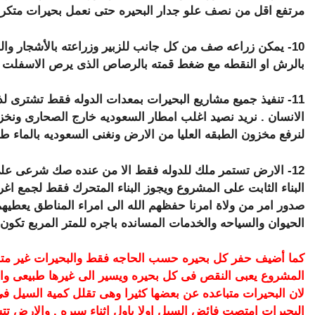
مرتفع اقل من نصف علو جدار البحيره حتى نعمل بحيرات متكرر
10- يمكن زراعه صف من كل جانب للزبير وزراعته بالأشجار والش
بالرش او النقطه مع ضغط قمته بالرصاص الذى يرص الاسفلت ال
11- تنفيذ جميع مشاريع البحيرات بمعدات الدوله فقط تشترى
الانسان . نريد نصيد اغلب امطار السعوديه خارج الصحارى ونخز
لنرفع مخزون الطبقه العليا من الارض ونغنى السعوديه بالماء طو
12- الارض تستمر ملك للدوله فقط الا من عنده صك شرعى ع
صدور امر من ولاة امرنا حفظهم الله الى امراء المناطق يعطيهم
الحيوان والسياحه والخدمات المسانده باجره للمتر المربع تكون
كما أضيف حفر كل بحيره حسب الحاجه فقط والبحيرات غير مت
المشروع يعبى النقص فى كل بحيره ويسير الى غيرها طبيعى وال
لان البحيرات متباعده عن بعضها كثيرا وهى تقلل كمية السيل 
البحيرات امتصت فائض السيل اولا باول اثناء سيره . والارض تت