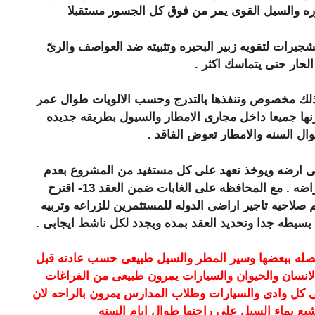
ه والسيل القوى يمر من فوق كل الجسور مستقبلا
جيرات لتقويه زبير البحيره وتثبيته ضد العواصف والرىّ
حار حتى يتماسك اكثر .
 لذلك مخصوص وتنفذها بالتدرج وحسب الالويات طوال عمر
نها جميعا داخل مجارى الامطار والسيول بطريقه جديده
ال السنه والامطار تعوض الفاقد .
لى ارضه ويوخذ تعهد على كل مستفيد من المشروع بعدم
البناء الثابت على المشروع ويجوز البناء المتحرك فقط لجمع اغراضه . مع المحافظه على الغابات ضمن العقد 13- اقترح
 صلاحيه تاجير اراضى الدوله للمستثمرين للزراعه وتربيه
 بسيطه جدا وتحديد العقد بمده ويجدد لكل ناشط ايجابى .
صله ببعضها وسير المطر والسيل طبيعى حسب عادته قبل
انسان والحيوان والسيارات يمرون طبيعى من الفراغات
فى كل وادى والسيارات وطلاب المدارس يمرون بالراحه لان
شبع بماء السيل على راحتها طوال ايام السنه