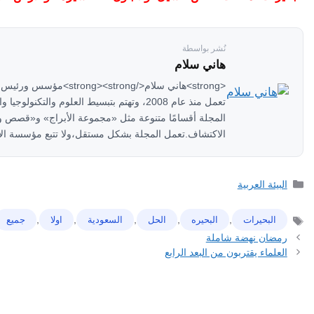
نُشر بواسطة
هاني سلام
تعمل منذ عام 2008، وتهتم بتبسيط العلوم وا
المجلة أقسامًا متنوعة مثل «مجموعة الأبراج» و«قصص 
الاكتشاف.تعمل المجلة بشكل مستقل،ولا تتبع مؤسسة الأ
التصنيفات
البيئة العربية
,
,
,
,
,
البحيرات
البحيره
الحل
السعودية
اولا
جميع
الوسوم
رمضان نهضة شاملة
العلماء يقتربون من البعد الرابع