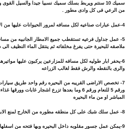
سميك 10 سنتم ويربط بسلك سميك نسبيا جيدا والسيل القوى
من الرعي فى كل وادى مطور .
4-عمل عبارات صناعيه لكل مسافه لمرور الحيوانات عليها من الاغنام والماعز ونحوه بل حتى السيارات .
5- عمل جداول فرعيه تستقطب جميع الامطار الجانبيه من مسا
ملاصقه للبحيرة حتى يفرغ مخلفاته ثم ينتقل الماء النظيف الى 
6-يحفر ابار طوليه لكل مسافه للمزارعين يركبون عليها مواتي
والرى بالنقطه والرش فقط لغالب الزراعه
ورقم 5 للنعام ورقم 6 وما بعدها تزرع اشجار غابات
المباشر او من ماء البحيره
8- عمل سلك شبك على كل منطقه مطوره من الخارج لمنع الابل من الرعى داخلها .
9-يمكن عمل جسور مقلوبه داخل البحيره وبها فتحه من اسفلها