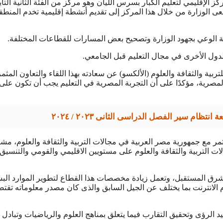
كز الإقليمي لتعليم الكبار بسرس الليان وهو مركز من الفئة الثانية التاب
 مستوى العالم، وتسعى الوزارة من خلال هذا المركز إلى تقديم أنشطة إقليمية تخدم المنط
مية الوعي بجهود الوزارة وتصحيح بعض المسارات للقطاعات المختلفة.
 للدول الأخرى في مجال التعليم قبل الجامعي.
بية والثقافة والعلوم (الألكسو) عن سعادته بهذا اللقاء والتعاون المثمر
المصرية، مؤكدًا على أن التجربة المصرية في التعليم يجب أن تكون عل
تظام سير الفصل الدراسى الثانى ٢٠٢٣ / ٢٠٢٤
 مع جمهورية مصر العربية في مجالات التربية والثقافة والعلوم، مشير
لات التربية والثقافة والعلوم على مستويين الاقليمي والقومي والتنسيق 
شرق المستقبل، وتعمل زيادة مخصصات هذا القطاع لتطوير الموارد الب
م الانترنت بما يختلف عن الجيل السابق والذى كان مصدر معلوماته تقت
د الرؤى وتحقيق التقارب فيما يتعلق بمناهج العلوم والرياضيات وتبادل