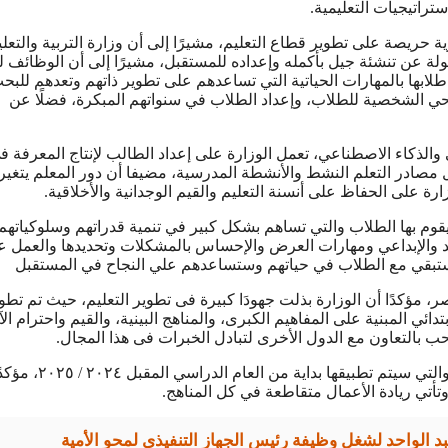
راتيجيات التعليمية.
ة حريصة على تطوير قطاع التعليم، مشيرًا إلى أن وزارة التربية والتعلي
لة عن تنشئة جيل بأكمله وإعداده للمستقبل، مشيرًا إلى أن الوظائف ل
طلابها بالمهارات الحياتية التي تساعدهم على تطوير ذاتهم وتعدهم للب
احي الشخصية للطلاب، وإعداد الطلاب في سنواتهم المبكرة، فضلًا عن
الذكاء الاصطناعي، تعمل الوزارة على إعداد الطالب لإنتاج المعرفة 
ل مصادر التعلم النشط والأنشطة المدرسية، مضيفا أن دور المعلم يتغير
ة على الحفاظ على أنسنة التعليم والقيم الوجدانية والأخلاقية.
قوم بها الطلاب والتي تساهم بشكل كبير في تنمية قدراتهم وسلوكياتهم
قد والإبداعي ومهارات العرض والإحساس بالمشكلات وتحديدها والعمل ع
ات ستبقي مع الطلاب في حياتهم وستساعدهم علي النجاح في المستقبل
مؤكدًا أن الوزارة بذلت جهودَا كبيرة فى تطوير التعليم، حيث تم تطو
ل (KG1) إلى الصف السادس الابتدائي المبنية على المفاهيم الكبرى، والمناهج البينية، والقيم واحترام ا
حب بالتعاون مع الدول الأخرى لتبادل الخبرات فى هذا المجال.
حجازي أنه تم أيضًا تطوير مناهج المرحلة الإعدادية، والتي سيتم تطبيقها ب
تأتي ريادة الأعمال متقاطعة في كل المناهج.
عبد الواحد لشغل وظيفة رئيس الجهاز التنفيذي لمحو الأمية