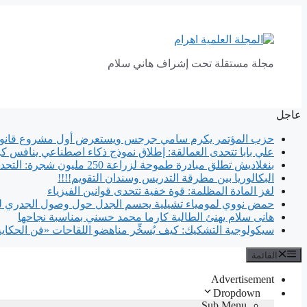
انتقل
إلى
المحتوى
مجلة مستقلة تحت إشراف هاني سلام
عاجل
حزب المؤتمر يكرم سامي جرجس ويستعرض أول مشروع قانون
علي بابا تتحدى العمالقة: إطلاق نموذج ذكاء اصطناعي ينافس كب
بنغلاديش تطلق مبادرة طموحة لزراعة 250 مليون شجرة: التحدي يكمن في الاستدامة
البكالوريا بين مطرقة التدريس وسندان التقويم!!!!
لغز المادة المظلمة: قوة خفية تتحدى قوانين الفيزياء
حمض نووي لمومياء تشيلية يحسم الجدل حول وصول الجدري لل
هانى سلام يهنئ الطالبة كارما محمد حسني بمناسبة نجاحها
سيكولوجية التشكيك: كيف يُسخِّر مناهضو اللقاحات «فن الحكاي
القائمة
Advertisement
Dropdown
Sub Menu