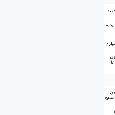
جية،
تيجية
توازى
افة
 على
دي
مناهج