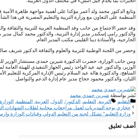
الخبرات بما يخدم جيل النشء في مختلف الدول العربية.
وتابع الدكتور محمد ولد أعمر مؤكدا على أهمية مواجهة ظاهرة الأمية 
المنظمة على التعاون مع وزارة التربية والتعليم المصرية في هذا الشأ
وقد حضر الاجتماع من جانب وفد المنظمة العربية للتربية والثقافة والعل
والدكتور رامى إسكندر مدير إدارة التربية، والدكتور محمد كمال مدير 
الخارجية، والأستاذة دينا القلينى مكتب المدير العام.
وحضر من اللجنة الوطنية للتربية والعلوم والثقافة الدكتور شريف صالح
ومن جانب الوزارة، حضرت الدكتورة شيرين حمدى مستشار الوزير للعل
الوزير، والدكتور عيد عبد الواحد رئيس الجهاز التنفيذي للهيئة العامة ل
المناهج، والدكتورة هالة عبد السلام رئيس الإدارة المركزية للتعليم ا
الليان، والدكتور محمود حجاج مدير عام إدارة الدعم والتواصل.
نُشر بواسطة
شيرين حمدي محمد
التصنيفات
الوسوم
التعليم
التربية
,
التعليم
,
الدكتور/
,
ﺍﻟﺪﻭﻝ
,
ﺍﻟﻌﺮﺑﻴﺔ
,
ﺍﻟﻤﻨﻈﻤﺔ
,
الوزارة
حجازي يوجه المديريات لعمل مراجعات مجانية لطلاب الشهادات الع
وزارة التعليم” تشكل لجنة من التعليم الدولي وقيادات الوزارة وإرسا
أضف تعليق
تعليق