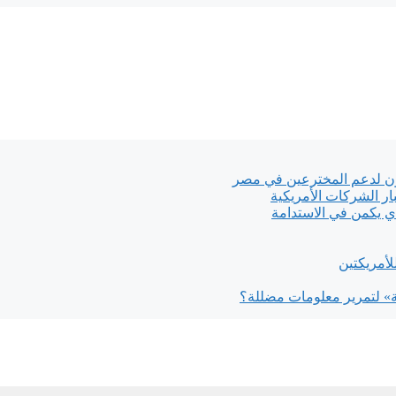
 لدعم المخترعين في مصر
ار الشركات الأمريكية
أمريكتين
ة» لتمرير معلومات مضللة؟