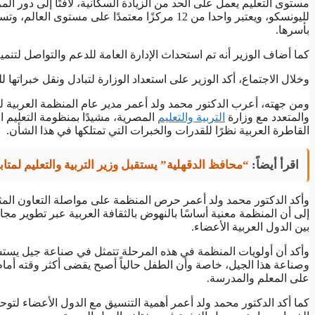
مستوى التعليم يعمل على الحد من الزيادة السكانية، لافتًا إلى دور المر
لليونسكو، ويعتبر واحدا من 12 مركزًا معتمدًا على
بأسرها.
كما أضاف الوزير أنه تم استحداث الإدارة العامة للدعم والتواصل لتن
وخلال الاجتماع، أكد الوزير على استعداد الوزارة لتبادل ونقل خبراتها
ومن جهته، أعرب الدكتور محمد ولد أعمر مدير عام المنظمة العربية للتر
والمتعدد مع وزارة
التربية والتعليم
المصرية، مشيدًا بمنظومة التعليم 
القاطرة العربية نظرًا للقدرات والخبرات التي تمتلكها في هذا الشأن.
اقرأ أيضاً:
“محافظ الدقهلية” يستقبل وزير التربية والتعليم لمتابعة ان
وأكد الدكتور محمد ولد أعمر حرص المنظمة على مواصلة التعاون المثمر
إلى أن المنظمة معنية أساسًا بالنهوض بالثقافة العربية عبر تطوير مجا
بين الدول العربية الأعضاء.
وأكد أن أولويات المنظمة في هذه المرحلة تتمثل في صناعة جيل يست
وصناعة هذا الجيل، خاصة وأن الطفل حالياً أصبح يقضى أكثر وقته أما
على المعلم والمدرسة.
كما أكد الدكتور محمد ولد أعمر أهمية التنسيق مع الدول الأعضاء لتوحي