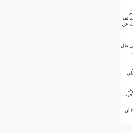
م
م تعد
حث عن
في ظل
لي
ير
لآخر،
داية من العام الدراسي المقبل ٢٠٢٤ / ٢٠٢٥، مؤكدًا أن