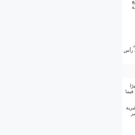
ع
قة
ى رأس
ًا
فيما
شرية
صر