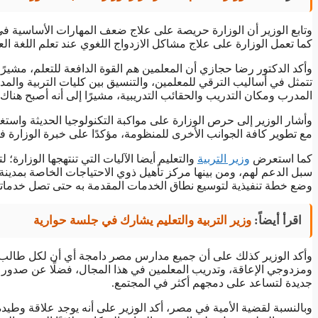
وتابع الوزير أن الوزارة حريصة على علاج ضعف المهارات الأساسية في 
كما تعمل الوزارة على علاج مشاكل الازدواج اللغوي عند تعلم اللغة العر
وأكد الدكتور رضا حجازي أن المعلمين هم القوة الدافعة للتعلم، مشيرًا 
تتمثل في أساليب الترقي للمعلمين، والتنسيق بين كليات التربية والمدار
المدرب ومكان التدريب والحقائب التدريبية، مشيرًا إلى أنه أصبح هناك ال
وأشار الوزير إلى حرص الوزارة على مواكبة التكنولوجيا الحديثة واستغلا
مع تطوير كافة الجوانب الأخرى للمنظومة، مؤكدًا على خبرة الوزارة في
كما استعرض
وزير التربية
والتعليم أيضا الآليات التي تنتهجها الوزارة
سبل الدعم لهم، ومن بينها مركز تأهيل ذوي الاحتياجات الخاصة بمدينة
وضع خطة تنفيذية لتوسيع نطاق الخدمات المقدمة به حتى تصل خدمات
اقرأ أيضاً:
وزير التربية والتعليم يشارك في جلسة حوارية
وأكد الوزير كذلك على أن جميع مدارس مصر دامجة أي أن لكل طالب
ومزدوجي الإعاقة، وتدريب المعلمين في هذا المجال، فضلًا عن صدور ال
جديدة لتساعد على دمجهم أكثر في المجتمع.
وبالنسبة لقضية الأمية في مصر، أكد الوزير على أنه يوجد علاقة وطيدة