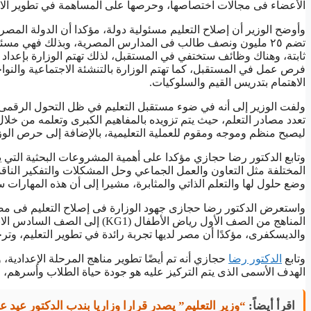
الأعضاء فى مجالات اختصاصها، وحرصها على المساهمة في تطوير الاست
وأوضح الوزير أن إصلاح التعليم مسئولية دولة، مؤكدا أن الدولة المصري
تضم ٢٥ مليون ونصف طالب فى المدارس المصرية، وبذلك فهي مسئو
ثابتة، وهناك وظائف ستختفي في المستقبل، لذلك تهتم الوزارة بإعداد 
فرص عمل في المستقبل، كما تهتم الوزارة بالتنشئة الاجتماعية والنو
الاهتمام بتدريس القيم والسلوكيات.
ولفت الوزير إلى أنه في ضوء مستقبل التعليم في ظل التحول الرقمى و
تعدد مصادر التعلم، حيث يتم تزويده بالمفاهيم الكبرى وتعلمه من خلا
ليصبح منظم وموجه ومقوم للعملية التعليمية، بالإضافة إلى حرص الوزار
وتابع الدكتور رضا حجازي مؤكدا على أهمية المشروعات البحثية التي ي
المختلفة مثل التعاون والعمل الجماعي وحل المشكلات والتفكير النا
وضع حلول لها والتعلم الذاتي والمثابرة، مشيرا إلى أن هذه المهار
واستعرض الدكتور رضا حجازى جهود الوزارة فى إصلاح التعليم فى مصر، 
المناهج من الصف الأول رياض الأطفا
والديسكفرى، مؤكدًا أن مصر لديها تجربة رائدة في تطوير التعليم، وتر
وتابع
الدكتور رضا
الهدف الأسمى الذى يتم التركيز عليه هو جودة حياة الطلاب وأسرهم، و
اقرأ أيضاً:
“وزير التعليم” يصدر قرارا وزاريا بندب الدكتور عيد 