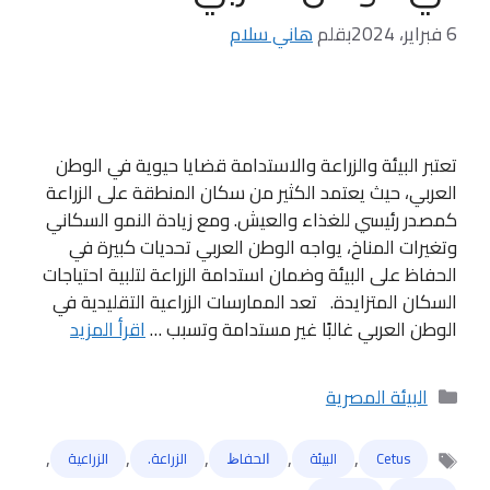
6 فبراير، 2024
بقلم
هاني سلام
تعتبر البيئة والزراعة والاستدامة قضايا حيوية في الوطن
العربي، حيث يعتمد الكثير من سكان المنطقة على الزراعة
كمصدر رئيسي للغذاء والعيش. ومع زيادة النمو السكاني
وتغيرات المناخ، يواجه الوطن العربي تحديات كبيرة في
الحفاظ على البيئة وضمان استدامة الزراعة لتلبية احتياجات
السكان المتزايدة. تعد الممارسات الزراعية التقليدية في
الوطن العربي غالبًا غير مستدامة وتسبب …
اقرأ المزيد
التصنيفات
البيئة المصرية
,
,
,
,
,
Cetus
البيئة
ﺍﻟﺤﻔﺎﻅ
الزراعة.
الزراعية
الوسوم