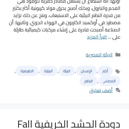
أولها: أنه أستطاع أن يستغل مصادر حفرية للوقود هي
الفحم والبترول، وبذلك أصبح يحرق مواد كربونية أكثر بكثير
من قدرة النظم البيئية على الاستيعاب. ونتج عن ذلك تزايد
مضطرد في أوكسيد الكاربون في الهواء الجوي. وثانيها: أن
الصناعة أصبحت قادرة على إنشاء مركبات كيميائية طارئة
على …
اقرأ المزيد
التصنيفات
البيئة المصرية
,
,
,
,
,
أكبر
الإنسان
البيئة
ﺍﻟﺒﻴﺌﻴﺔ
ﺍﻟﻄﺒﻴﻌﻴﺔ
الوسوم
,
ﺍﻟﻤﺼﺎﺩﺭ
النظم
أضف تعليق
دودة الحشد الخريفية Fall