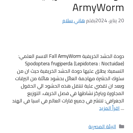
ArmyWorm
20 يناير، 2024
بقلم
هاني سلام
دودة الحشد الخريفية Fall ArmyWorm الاسم العلمي:
Spodoptera frugiperda (Lepidotera : Noctuidae)
التسمية: يطلق عليها دودة الحشد الخريفية حيث ان من
سلوك الحشرة مهاجمة العائل بحشود هائلة من اليرقات
وبعد ان تقضي علية تنتقل هذه الحشود الي الحقول
المجاورة ويتركز نشاطها في فصل الخريف. التوزيع
الجغرافي: تنتشر في جميع قارات العالم في اسيا في الهند
…
اقرأ المزيد
التصنيفات
البيئة المصرية