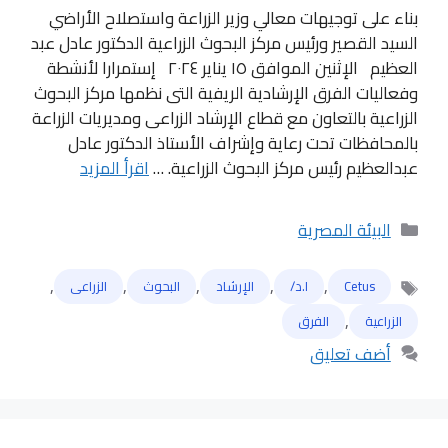
بناء على توجيهات معالي وزير الزراعة واستصلاح الأراضي
السيد القصير ورئيس مركز البحوث الزراعية الدكتور عادل عبد
العظيم الإثنين الموافق ١٥ يناير ٢٠٢٤ إستمرارا لأنشطة
وفعاليات الفرق الإرشادية الريفية التى نظمها مركز البحوث
الزراعية بالتعاون مع قطاع الإرشاد الزراعى ومديريات الزراعة
بالمحافظات تحت رعاية وإشراف الأستاذ الدكتور عادل
عبدالعظيم رئيس مركز البحوث الزراعية. …
اقرأ المزيد
التصنيفات
البيئة المصرية
,
,
,
,
,
Cetus
ا.د/
الإرشاد
البحوث
الزراعى
الوسوم
,
الزراعية
الفرق
أضف تعليق