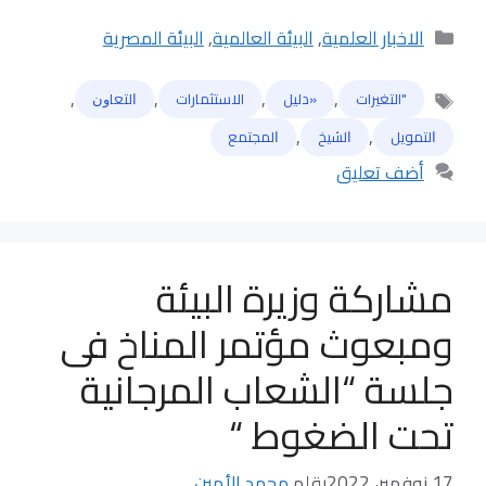
التصنيفات
الاخبار العلمية
,
البيئة العالمية
,
البيئة المصرية
,
,
,
,
"التغيرات
«دليل
الاستثمارات
ﺍﻟﺘﻌﺎﻭﻥ
الوسوم
,
,
ﺍﻟﺘﻤﻮﻳﻞ
ﺍﻟﺸﻴﺦ
ﺍﻟﻤﺠﺘﻤﻊ
أضف تعليق
مشاركة وزيرة البيئة
ومبعوث مؤتمر المناخ فى
جلسة “الشعاب المرجانية
تحت الضغوط “
17 نوفمبر، 2022
بقلم
محمد الأمين