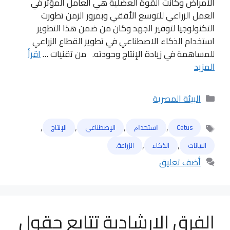
الأمراض وكانت القوة العضلية هي العامل المؤثر في
العمل الزراعي للتوسع الأفقي وبمرور الزمن تطورت
التكنولوجيا لتوفير الجهد وكان من ضمن هذا التطوير
استخدام الذكاء الاصطناعي في تطوير القطاع الزراعي
للمساهمة في زيادة الإنتاج وحودته. من تقنيات …
اقرأ
المزيد
التصنيفات
البيئة المصرية
,
,
,
,
Cetus
ﺍﺳﺘﺨﺪﺍﻡ
الإصطناعي
الإنتاج
الوسوم
,
,
البيانات
الذكاء
الزراعة.
أضف تعليق
الفرق الإرشادية تتابع حقول