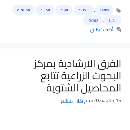
,
,
,
,
,
Cetus
الاصابة
التربة
الحشد
الخريفية
الوسوم
,
ﺍﻟﺬﺭﺓ
الزراعة.
أضف تعليق
الفرق الارشادية بمركز
البحوث الزراعية تتابع
المحاصيل الشتوية
16 يناير، 2024
بقلم
هاني سلام