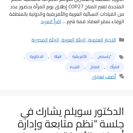
المتحدة لتغير المناخ COP27 إطلاق يوم المرأة بحضور عدد
من القيادات النسائية العربية والأفريقية والدولية بالمنطقة
الزرقاء بمقر انعقاد قمة شرم …
اقرأ المزيد
التصنيفات
الاخبار العلمية
,
البيئة العربية
,
البيئة المصرية
,
,
,
,
"ياسمين
الأفريقية
البيئة
الدكتورة
الوسوم
,
,
المرأة
المناخ
ﺍﻟﻨﺴﺎﺀ
أضف تعليق
الدكتور سويلم يشارك في
جلسة “نظم متابعة وإدارة