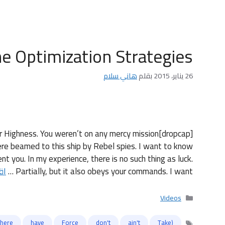
e Optimization Strategies!
26 يناير، 2015
بقلم
هاني سلام
d, Your Highness. You weren’t on any mercy mission
ere beamed to this ship by Rebel spies. I want to know
 you. In my experience, there is no such thing as luck.
Partially, but it also obeys your commands. I want …
اق
التصنيفات
Videos
,
,
,
,
,
here.
have
Force
don't
ain't
(Take