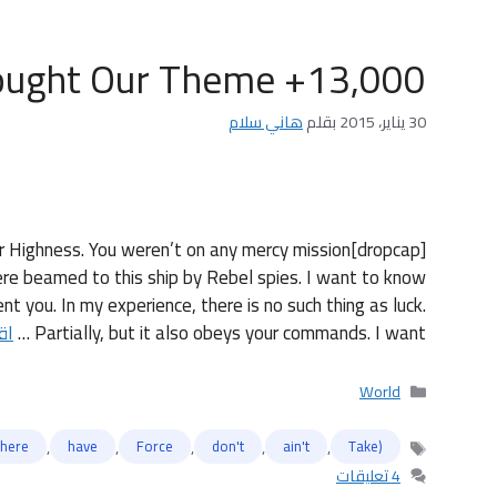
13,000+ People Have Bought Our Theme
30 يناير، 2015
بقلم
هاني سلام
d, Your Highness. You weren’t on any mercy mission
ere beamed to this ship by Rebel spies. I want to know
 you. In my experience, there is no such thing as luck.
Partially, but it also obeys your commands. I want …
اق
التصنيفات
World
,
,
,
,
,
here.
have
Force
don't
ain't
(Take
الوسوم
4 تعليقات