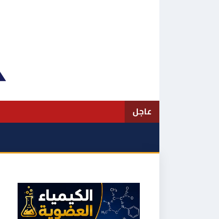
نتقل
لى
لمحتوى
عاجل