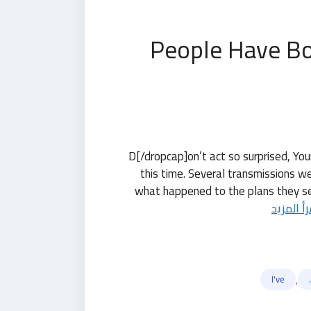
[dropcap]D[/dropcap]on’t act so surprise
this time. Several transmissions w
what happened to the plans they sent
رأ المزيد
,
I've