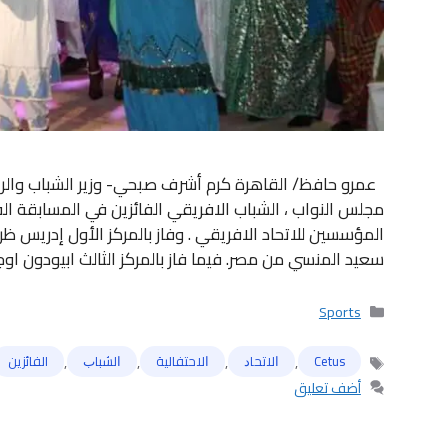
عمرو حافظ/ القاهرة كرم أشرف صبحي- وزير الشباب والر
مجلس النواب ، الشباب الافريقي الفائزين في المسابقة الفني
المؤسسين للاتحاد الافريقي . وفاز بالمركز الأول إدريس ظ
سعيد المنسي من مصر. فيما فاز بالمركز الثالث ابيودون اوج
التصنيفات
Sports
,
,
,
,
Cetus
ﺍﻻﺗﺤﺎﺩ
ﺍﻻﺣﺘﻔﺎﻟﻴﺔ
ﺍﻟﺸﺒﺎﺏ
الفائزين
الوسوم
أضف تعليق