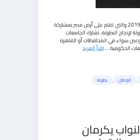
⁦?️⁩أماني الشريف تنطلق خلال ساعات بطولة أمم افريقيا 2019 والتي تقام على أرض مصر بمشاركة
ولة لإنجاح البطولة، تشارك الجامعات
طوعين سواء في المحافظات أو القاهرة
معات الحكومية …
اقرأ المزيد
,
,
ﺍﻟﻮﻃﻨﻲ
بطولة
نواب يكرمان