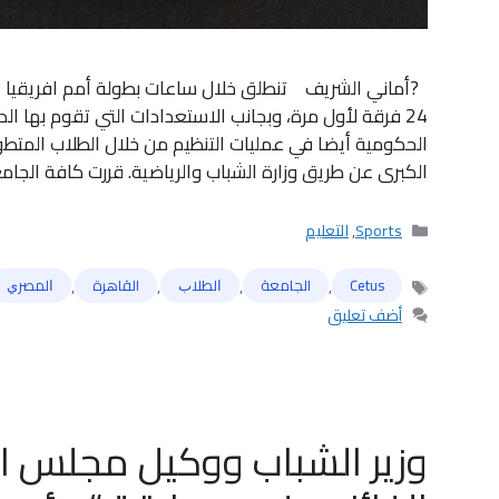
24 فرقة لأول مرة، وبجانب الاستعدادات التي تقوم بها الد
الحكومية أيضا في عمليات التنظيم من خلال الطلاب المت
الكبرى عن طريق وزارة الشباب والرياضية. قررت كافة الجا
التصنيفات
Sports
,
التعليم
,
,
,
,
Cetus
الجامعة
ﺍﻟﻄﻼﺏ
القاهرة
ﺍﻟﻤﺼﺮﻱ
الوسوم
أضف تعليق
وزير الشباب ووكيل مجلس ال