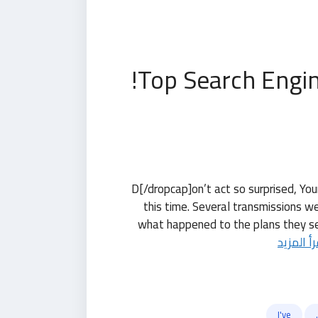
Top Search Engin
[dropcap]D[/dropcap]on’t act so surprise
this time. Several transmissions w
what happened to the plans they sent
رأ المزيد
,
I've