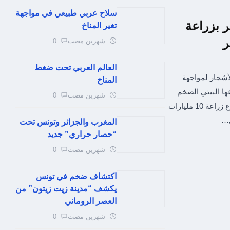
سلاح عربي طبيعي في مواجهة
 بزراعة
تغير المناخ
ر
شهرين مضت
0
العالم العربي تحت ضغط
أشجار لمواجهة
المناخ
ا البيئي الضخم
شهرين مضت
0
ضمن مبادرة السعودية الخضراء. ويستهدف المشروع زراعة 10 مليارات
ى…
المغرب والجزائر وتونس تحت
“حصار حراري” جديد
شهرين مضت
0
اكتشاف ضخم في تونس
يكشف “مدينة زيت زيتون” من
العصر الروماني
شهرين مضت
0