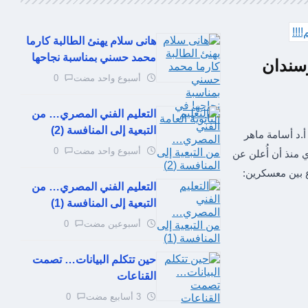
هانى سلام يهنئ الطالبة كارما
محمد حسني بمناسبة نجاحها
وسندان
أسبوع واحد مضت
0
التعليم الفني المصري… من
التبعية إلى المنافسة (2)
 أ.د أسامة ماهر
أسبوع واحد مضت
0
 منذ أن أُعلن عن
ع بين معسكرين:
التعليم الفني المصري… من
التبعية إلى المنافسة (1)
أسبوعين مضت
0
حين تتكلم البيانات… تصمت
القناعات
3 أسابيع مضت
0