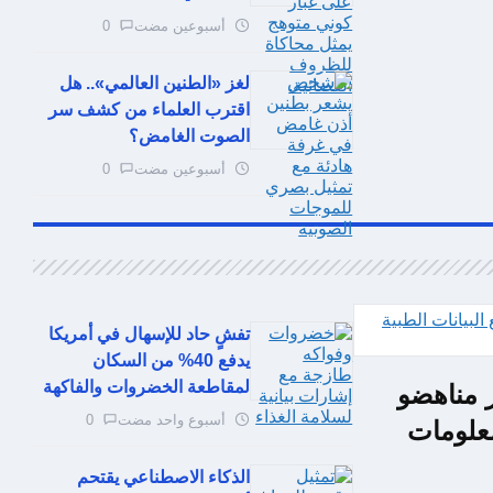
أسبوعين مضت
0
لغز «الطنين العالمي».. هل
اقترب العلماء من كشف سر
الصوت الغامض؟
أسبوعين مضت
0
تفشٍ حاد للإسهال في أمريكا
يدفع 40% من السكان
لمقاطعة الخضروات والفاكهة
ر مناهضو
أسبوع واحد مضت
0
معلومات
الذكاء الاصطناعي يقتحم