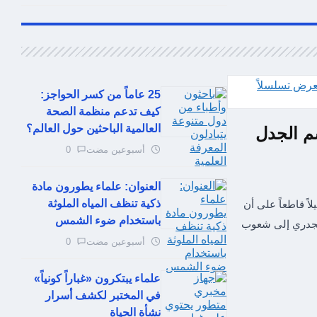
25 عاماً من كسر الحواجز:
كيف تدعم منظمة الصحة
العالمية الباحثين حول العالم؟
م الجدل
أسبوعين مضت
0
العنوان: علماء يطورون مادة
ذكية تنظف المياه الملوثة
ً قاطعاً على أن
باستخدام ضوء الشمس
لجدري إلى شعوب
أسبوعين مضت
0
علماء يبتكرون «غباراً كونياً»
في المختبر لكشف أسرار
نشأة الحياة