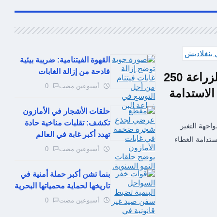
القهوة الفيتنامية: ضريبة بيئية
فادحة من إزالة الغابات
بنغلاديش تطلق مبادرة طموحة لزراعة 250
أسبوعين مضت
0
لاستدامة
حلقات الأشجار في الأمازون
تكشف: تقلبات مناخية حادة
ليون شجرة لمواجهة التغير
تهدد أكبر غابة في العالم
تدامة الغطاء
أسبوعين مضت
0
بنما تشن أكبر حملة أمنية في
تاريخها لحماية محمياتها البحرية
أسبوعين مضت
0