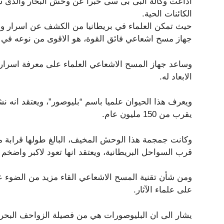
اذاعت وكالة البى بى سى خبرا عن وحش البحار والذى س
الكائنات الحية.
حيث تمكن العلماء في بريطانيا من الكشف عن اسرار و
جهاز مسح اشعاعي فائق القوة، هو الاقوى من نوعه في ال
وساعد جهاز المسح الاشعاعي العلماء على معرفة اسرار
الابعاد له.
ويعرف هذا الحيوان علميا باسم “بليوصور”، ويعتقد انه ن
يقرب من 150 مليون عام.
وكانت جمجمة هذا الوحش المخيف، البالغ طولها قرابة متر
قرب السواحل البريطانية، ويعتقد انها تعود لاكبر واضخم 
ومن شأن تقنية المسح الاشعاعي القاء مزيد من الضوء عل
على علماء الآثار.
يشار الى ان البليوصورات هي من فصيلة الزواحف البحري