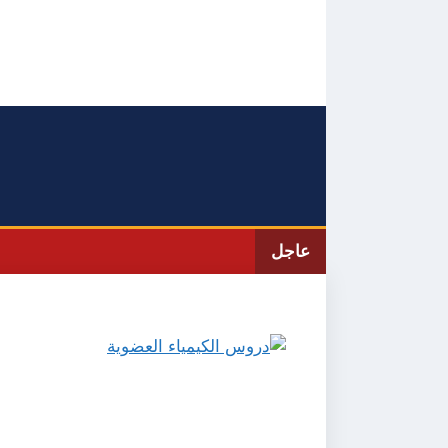
نتقل
لى
لمحتوى
عاجل