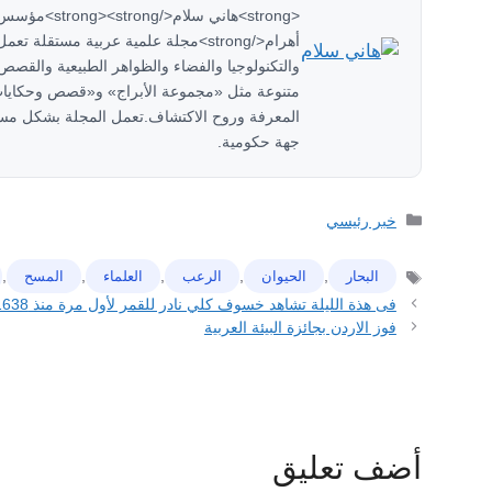
<strong>هاني سل
والتكنولوجيا والفضاء والظواهر الطبيعية والقصص 
متنوعة مثل «مجموعة الأبراج» و«قصص وحكايات
المعرفة وروح الاكتشاف.تعمل المجلة بشكل مستق
جهة حكومية.
التصنيفات
خبر رئيسي
,
,
,
,
,
البحار
الحيوان
الرعب
العلماء
ﺍﻟﻤﺴﺢ
الوسوم
فى هذة الليلة تشاهد خسوف كلي نادر للقمر لأول مرة منذ 1638
فوز الاردن بجائزة البيئة العربية
أضف تعليق