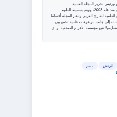
ام</strong><strong>مؤسس ورئيس تحرير المجلة العلمية
أهرام</strong>مجلة علمية عربية مستقلة تعمل منذ عام 2008، وتهتم بتبسيط العلوم
العلمية للقارئ العربي.وتضم المجلة أقسامًا
»، إلى جانب موضوعات علمية تجمع بين
ل،ولا تتبع مؤسسة الأهرام الصحفية أو أي
,
الوحش
باسم