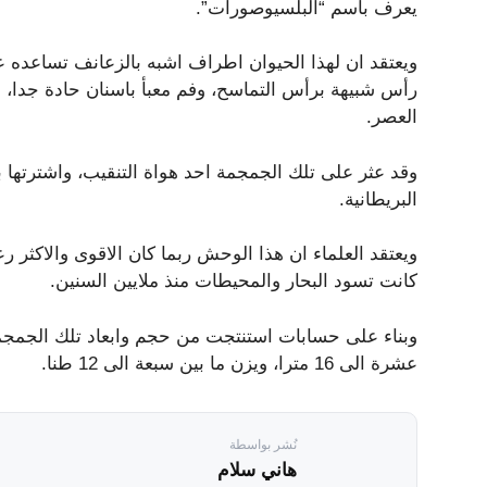
يعرف باسم “البلسيوصورات”.
ويعتقد ان لهذا الحيوان اطراف اشبه بالزعانف تساعده 
رأس شبيهة برأس التماسح، وفم معبأ باسنان حادة جدا، و
العصر.
وقد عثر على تلك الجمجمة احد هواة التنقيب، واشترتها
البريطانية.
ويعتقد العلماء ان هذا الوحش ربما كان الاقوى والاكثر ر
كانت تسود البحار والمحيطات منذ ملايين السنين.
وبناء على حسابات استنتجت من حجم وابعاد تلك الجمجم
عشرة الى 16 مترا، ويزن ما بين سبعة الى 12 طنا.
نُشر بواسطة
هاني سلام