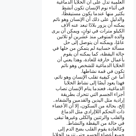
العلمية تدل على أن الخلايا الدماغية
في أثناء نوم الإنسان تكون أنشط
بكثير منها عندما يكون مستيقظًا،
والدليل على ذلك أن الإنسان وهو نائم
يمكنه أن يزور بلادًا تبعد عنه آلاف
الكيلو مترات في ثوانٍ، ويمكن أن يرى
والده المتوفى منذ عشرين أو ثلاثين
عامًا، ويمكنه أن يتوصل إلى حل
مسألة حسابية لم يتمكن من حلها في
حالة اليقظة، كما يمكنه أن يقوم
بأعمال خارقة للعادة، وهذا يعني أن
الخلايا الدماغية للشخص وهو نائم
تكون في قمة نشاطها.
أما عن كيفية تقلب الإنسان وهو نائم،
فهذا يعود أيضًا إلى نشاط الخلايا
الدماغية، فعندما ينام الإنسان تصاب
أجزاء الجسم التي تتحرك بطريقة
إرادية مثل اليدين والقدمين والشفاه..
إلخ، بحالة من السكون، إلا أن الأعضاء
ذات التحكم اللاإرادي مثل الدماغ
والقلب والرئتين والكلى وغيرها تبقى
في حالة من اليقظة والنشاط.
وكالعادة يقوم القلب بضخ الدم إلى
جميع أعضاء الجسم حتى تتزود الخلايا