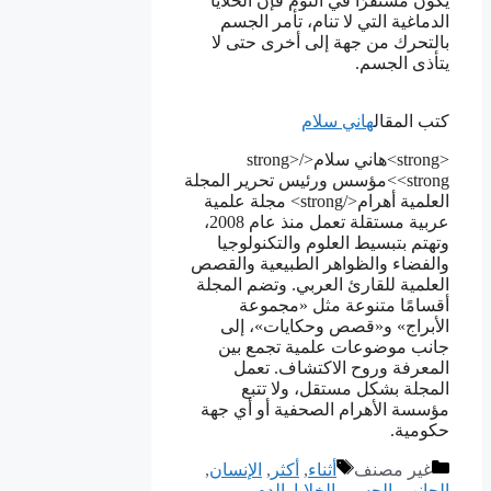
يكون مستقرًا في النوم فإن الخلايا
الدماغية التي لا تنام، تأمر الجسم
بالتحرك من جهة إلى أخرى حتى لا
يتأذى الجسم.
كتب المقال
هاني سلام
<strong>هاني سلام</strong>
<strong>مؤسس ورئيس تحرير المجلة
العلمية أهرام</strong> مجلة علمية
عربية مستقلة تعمل منذ عام 2008،
وتهتم بتبسيط العلوم والتكنولوجيا
والفضاء والظواهر الطبيعية والقصص
العلمية للقارئ العربي. وتضم المجلة
أقسامًا متنوعة مثل «مجموعة
الأبراج» و«قصص وحكايات»، إلى
جانب موضوعات علمية تجمع بين
المعرفة وروح الاكتشاف. تعمل
المجلة بشكل مستقل، ولا تتبع
مؤسسة الأهرام الصحفية أو أي جهة
حكومية.
التصنيفات
الوسوم
غير مصنف
أثناء
,
أكثر
,
الإنسان
,
الجانب
,
الجسم
,
الخلايا
,
الدم