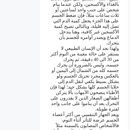
بالغذاء والأكسجين، ولكن عندما ينام
شخص على جنب واحد لساعتين أو
ثلاث ساعات مثلاً، فإن ضغط الجسم
على هذا الجزء يجعل كمية الدم التي
تصل إليه قليلة، وبالتالي تصبح كمية
الأكسجين غير كافية، وهنا يتدخل
الدماغ ويصدر أوامره للجسم بأن
يتحرك.
ولهذا نجد أن الإنسان الطبيعي لا
يستقر على حالة معينة من النوم أكثر
من 30 الى 40 دقيقة، ثم يحرك
جسمه، وليس بالضرورة أن يحرك
جسمه كله من الشمال إلى اليمين أو
بالعكس ومجرد تحريك الجسم ولو
بشكل بسيط يكفي لنقل الدم إلى
خلايا الجسم كلها بشكل جيد؛ لهذا فإن
الأطباء ينصحون الأمهات بألا يتركن
أطفالهن الصغار الذين لا يقدرون على
التحرك بعد أن يناموا على جانب واحد
لفترة طويلة.
ويعد الجهاز التنفسي من أكثر أعضاء
الجسم عرضة للتأثر أثناء النوم،
فالأشخاص المصابون بالسمنة مثلاً