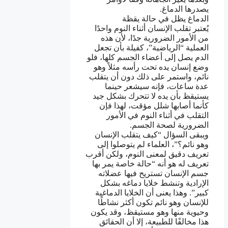
يصدرها الدماغ.
الدماغ يظل في حالة يقظة
يُعتبر تقلب الإنسان أثناء النوم واحدًا
من الأمور الضرورية جدًا، لأن هذه
العملية “الرياضية”، كفيلة بأن تجعل
الدم يصل إلى أعضاء الجسم كلها، فلو
وضع إنسان يده تحت رأسه مثلاً وهو
نائم، واستمر على ذلك دون أن يتقلب
عدة ساعات، فإنه سيشعر حينما
يستيقظ بأن يده لا تتحرك بشكل جيد
كأنما أصابها شلل مؤقت، لهذا فإن
التقلب في أثناء النوم في الأمور
الضرورية لصحة الجسم.
ويبقى السؤال “كيف يتقلب الإنسان
وهو نائم؟”، العلماء لم يتوصلوا إلى
تعريف دقيق لمعنى النوم، ولكن أقرب
تعريف له هو أنه “حالة خاصة يمر بها
جسم الإنسان تستريح فيها عضلاته
الإرادية وتنشط خلايا دماغه بشكل
كبير”. وهذا يعنى أن الخلايا الدماغية
للإنسان وهو نائم تكون أكثر نشاطًا
وحيوية منها وهو مستيقظ، وقد يكون
هذا مخالفًا للطبيعة، إلا أن الحقائق