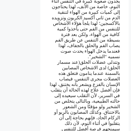
يجدون صعوبة كبيرة في التنفس أثناء
النوم، خاصة من الأنف، لهذا يحتاجون
إلى كميات كبيرة من الهواء لتنقية
الدم من ثاني أكسيد الكربون وتزويده
بالأكسجين؛ لهذا يلجأ هؤلاء الأشخاص
للتنفس من الفم حتى يأخذوا كمية
كافية من الهواء، ولكن بعد فترة
بسيطة من التنفس عن طريق الفم
يصاب الفم والحلق بالجفاف، لهذا
فعندما يدخل الهواء يحدث صوت
نسميه “الشخير”.
وتتدلى عضلات الحلق(عند مسمار
الحلق) لدى الاشخاص المصابين
بالسمنة عندما ينامون فتغلق هذه
العضلات مجرى التنفس، فيصاب
الإنسان بالفزع ويشعر بأنه يختنق، لهذا
فإن أفضل علاج لهذه الحالة أن يتقلب
في السرير، لأن التقلب سيعيده إلى
حالته الطبيعية، وبالتالى يتخلص من
الشخير ولو مؤقتًا ومن الشعور
بالاختناق. وكذلك المصابون بالربو أو
الزكام الحاد، فإنهم بحاجة إلى أن
يتقلبوا في أثناء النوم، لأن ذلك
سيمنحهم فرصة أفضل للتنفس.