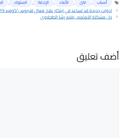
,
,
,
,
,
أسباب
ابنى
الأبناء
الإجابة
السلوك
ال
الوسوم
ادوات جديدة قد تساعد في ابتكار علاج فعال لفيروس”كوفيد 19″
حل مشكلة التهتهه.. بقلم رشا الطحلاوي
أضف تعليق
تعليق