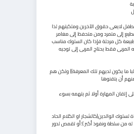
ة
ل
طفل لايعى حقوق الآخرين وملكيتهم لذا
مطيع إلى متمرد ومن متحفظ إلى مغامر
طبيعة كل مرحلة فإذا كان السلوك مناسب
 المربى فقط يحتاج المربى إلى توجيه
ا ما يكون لديهم تلك المعرفة)) ولكن هم
منهم أن يتقنوها
 إتقان المهارة أولا ثم يتهمه بسوء
سلوك الوالدين(كالشجار او الكلام الحاد
ما له من سلطة ونفوذ أكبر )؛أو تقمص لدور