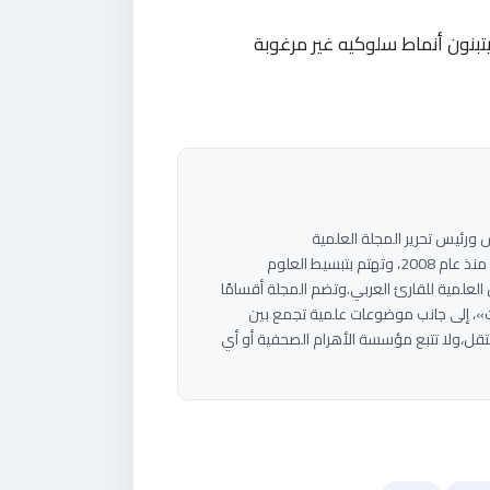
تبنون أنماط سلوكيه غير مرغوبة
ام</strong><strong>مؤسس ورئيس تحرير المجلة العلمية
أهرام</strong>مجلة علمية عربية مستقلة تعمل منذ عام 2008، وتهتم بتبسيط العلوم
العلمية للقارئ العربي.وتضم المجلة أقسامًا
، إلى جانب موضوعات علمية تجمع بين
ل،ولا تتبع مؤسسة الأهرام الصحفية أو أي