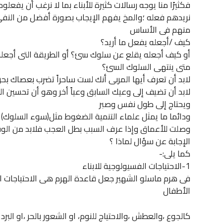
فكثيرًا منا يوجه رسالات كثيرة للأبناء بما لا نرغب أن يفعلو
نريدهم فعله ؛والمخ يفهم الإيجاب بصورة أفضل من النفى
منهم فى الأساس
كيف /أجعله يفعل ما أريد؟
أو كيف أجعله يقلع عن سلوك سئ؟ أو الطريقة التى أجعله
متى ينتهى السلوك السئ؟
لابد أن تعرف أيها المربى أنك لست ساحراً تضرب بعصاك بح
لابد أن تضيف إلى وعيك السابق وعياً أخر وهو أن تحسين 
ويحتاج إلى طول نفس وصبر
ودائما ما يمثل علماء التنمية الضغوط مثل(سوء السلوك) بجب
وصلت للأعماق وإذا عرف السبب بطل العجب فلابد من ال
الإجابة عن سؤال لماذا ؟
كما يلى:-
1-الاحتياجات الفسيولوجية للابناء
فى هرم ماسلو الشهير جعل قاعدة الهرم هى الاحتياجات 
الأطفال
كالجوع ،والعطش ،والاحتياج للنوم، او الشعور بالحر ،او البر