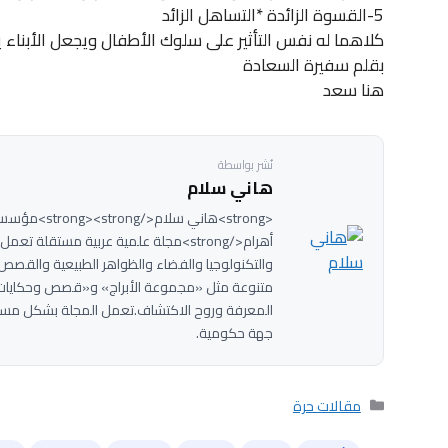
5-القسوة الزائدة *التساهل الزائد
كلاهما له نفس التأثير على سلوك الأطفال ويجعل الأبناء ي
بقلم سفيرة السعادة
هنا سعد
نُشر بواسطة
هاني سلام
<strong>هاني سل
والتكنولوجيا والفضاء والظواهر الطبيعية والقصص 
متنوعة مثل «مجموعة الأبراج» و«قصص وحكايات»
المعرفة وروح الاكتشاف.تعمل المجلة بشكل مستق
جهة حكومية.
التصنيفات
مقالات حرة