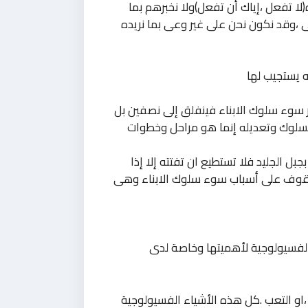
ه(لا تفعل ،إياك أن تفعل)ولا نخبرهم بما
 ،وقد نكون نحن على غير وعى بما نريده
 يستجيب لها
ر سوء سلوك الابناء فينفلق إلى نصفين بل
السلوك وتعديله إنما هو مراحل وخطوات
ل الجليد فلا تستطيع ان تفتته إلا إذا
وقوف على أسباب سوء سلوك الابناء وهى
الفسيولوجية لأهميتها وخاصة لدى
د ،او التعب .كل هذه الأشياء الفسيولوجية