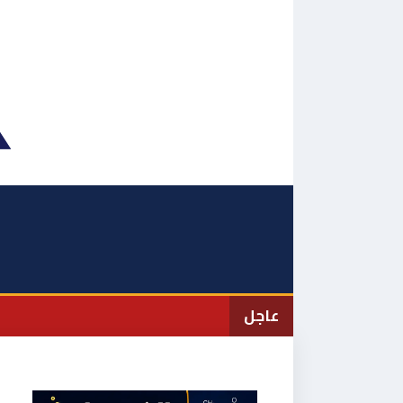
نتقل
لى
لمحتوى
عاجل