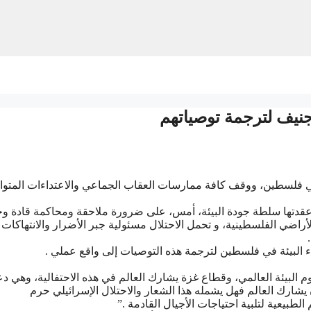
ﺟﻨﻴﻒ ﻟﺘﺮﺟﻤﺔ ﺗﻮﺻﻴﺎﺗﻬﻢ
 ﻓﻲ ﻓﻠﺴﻄﻴﻦ، ﻭﻭﻗﻒ ﻛﺎﻓﺔ ﻣﻤﺎﺭﺳﺎﺕ ﺍﻟﻌﻘﺎﺏ ﺍﻟﺠﻤﺎﻋﻲ ﻭﺍﻻﻋﺘﺪﺍﺀﺍﺕ ﺍﻟﻤﺘﻮﺍ
ﻘﺪﺗﻬﺎ ﺳﻠﻄﺔ ﺟﻮﺩﺓ ﺍﻟﺒﻴﺌﺔ، ﺃﻣﺲ، ﻋﻠﻰ ﺿﺮﻭﺭﺓ ﻣﻼﺣﻘﺔ ﻭﻣﺤﺎﻛﻤﺔ ﻗﺎﺩﺓ ﻭﺟ
 ﺍﻷﺭﺍﺿﻲ ﺍﻟﻔﻠﺴﻄﻴﻨﻴﺔ، ﻭ ﺗﺤﻤﻞ ﺍﻻﺣﺘﻼﻝ ﻣﺴﺌﻮﻟﻴﺔ ﺟﺒﺮ ﺍﻷﺿﺮﺍﺭ ﻭﺍﻻﻧﺘﻬﺎﻛﺎﺕ
ﺍﻟﺒﻴﺌﺔ ﻓﻲ ﻓﻠﺴﻄﻴﻦ ﻟﺘﺮﺟﻤﺔ ﻫﺬﻩ ﺍﻟﺘﻮﺻﻴﺎﺕ ﺇﻟﻰ ﻭﺍﻗﻊ ﻋﻤﻠﻲ .
ﻮﻡ ﺍﻟﺒﻴﺌﺔ ﺍﻟﻌﺎﻟﻤﻲ، ﻭﻗﻄﺎﻉ ﻏﺰﺓ ﻳﺸﺎﺭﻙ ﺍﻟﻌﺎﻟﻢ ﻓﻲ ﻫﺬﻩ ﺍﻻﺣﺘﻔﺎﻟﻴﺔ، ﻭﻫﻲ ﺩ
ﻳﺸﺎﺭﻙ ﺍﻟﻌﺎﻟﻢ ﻓﻬﻞ ﻳﺸﻤﻠﻪ ﻫﺬﺍ ﺍﻟﺸﻌﺎﺭ ﻭﺍﻻﺣﺘﻼﻝ ﺍﻹﺳﺮﺍﺋﻴﻠﻲ ﺣﺮﻡ
ﺒﻴﻌﻴﺔ ﻟﺘﻠﺒﻴﺔ ﺍﺣﺘﻴﺎﺟﺎﺕ ﺍﻷﺟﻴﺎﻝ ﺍﻟﻘﺎﺩﻣﺔ .”