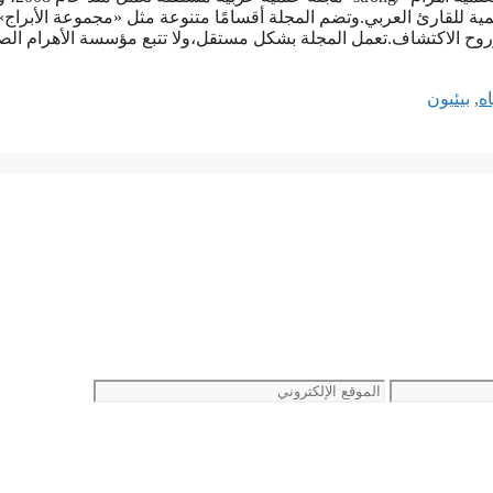
مية للقارئ العربي.وتضم المجلة أقسامًا متنوعة مثل «مجموعة الأبراج»
ح الاكتشاف.تعمل المجلة بشكل مستقل،ولا تتبع مؤسسة الأهرام الص
ﺎﻩ
,
ﺑﻴﺌﻴﻮﻥ
الموقع
الإلكتروني