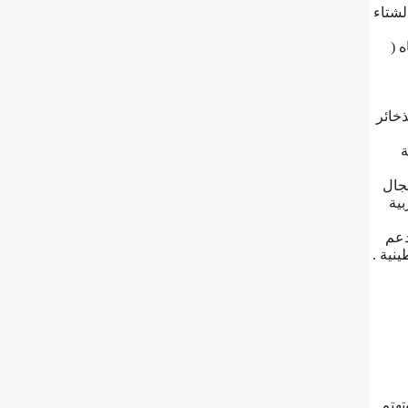
ﻟﺸﺘﺎﺀ
‏(
ﺬﺧﺎﺋﺮ
ﺔ
ﻣﺠﺎﻝ
ﺑﻴﺔ
ﺪﻋﻢ
ﻨﻴﺔ .
ئيس تحرير المجلة العلمية أهرام</strong>مجلة علمية عربية مستقلة تعمل منذ عام 2008، وتهتم