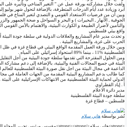
ﻭﻟﻔﺖ ﺧﻼﻝ ﻣﺸﺎﺭﻛﺘﻪ ﺑﻮﺭﻗﺔ ﻋﻤﻞ ﻋﻦ ” ﺍﻟﺘﻐﻴﺮ ﺍﻟﻤﻨﺎﺧﻲ ﻭﺗﺄﺛﻴﺮﻩ ﻋﻠﻰ ﺍ
ﺃﺑﺮﺩ ﻭﺯﻳﺎﺩﺓ ﻋﺪﺩ ﺃﻳﺎﻡ ﺍﻟﺪﺭﺟﺎﺕ ﺍﻟﻤﺘﻄﺮﻓﺔ، ﺑﺎﻹﺿﺎﻓﺔ ﻟﺘﺤﻮﻝ ﺷﻬﺮ ﻳﻮﻟﻴﻮ
ﻭﺑﻴﻦ ﺃﻥ ﻣﻦ ﻓﺮﺿﻴﺎﺕ ﺍﻻﺳﺘﻌﺪﺍﺩ ﺍﻟﻘﻮﻣﻲ ﻭ ﺍﻟﺘﺼﺪﻱ ﻟﺘﻐﻴﺮ ﺍﻟﻤﻨﺎﺥ ﻓﻲ ﻓﻠﺴ
ﺍﻟﺠﻮﻓﻴﺔ , ﺍﻷﻧﻬﺎﺭ , ﺍﻟﺒﺤﻴﺮﺍﺕ ‏) ﻭ ﺍﻟﺒﺤﺮ ﻭ ﺍﻟﺴﻮﺍﺣﻞ ﻭ ﺻﺤﺔ ﺍﻟﺠﻤﻬﻮﺭ ﻭﺍﻟﺰﺭ
ﻭﺍﻟﺘﺄﻣﻴﻦ ﻷﺿﺮﺍﺭ ﺍﻟﻄﺒﻴﻌﺔ ﻭ ﺍﻟﻜﻮﺍﺭﺙ ﺍﻟﺒﻴﺌﻴﺔ، ﻭﺍﻻﻫﺘﻤﺎﻡ ﺑﺎﻷﻣﻦ ﺍﻟﻘﻮﻣﻲ ﺍﻟ
ﻭﺍﻗﻊ ﺑﻴﺌﻲ ﻓﻠﺴﻄﻴﻨﻲ
ﻭ ﺗﺤﺪﺙ ﻣﺪﻳﺮ ﻋﺎﻡ ﺍﻟﻤﺸﺎﺭﻳﻊ ﻭﺍﻟﻌﻼﻗﺎﺕ ﺍﻟﺪﻭﻟﻴﺔ ﻓﻲ ﺳﻠﻄﺔ ﺟﻮﺩﺓ ﺍﻟﺒﻴﺌﺔ ﺃ .
ﺍﻟﺤﺮﺏ ﻋﻠﻰ ﻏﺰﺓ، ﻭﺍﻟﻤﺸﺎﺭﻳﻊ ﺍﻟﺒﻴﺌﻴﺔ .
ﻭﺑﻴﻦ ﺧﻼﻝ ﻭﺭﻗﺔ ﺍﻟﻌﻤﻞ ﺍﻟﻤﻘﺪﻣﺔ ﺍﻟﻮﺍﻗﻊ ﺍﻟﺒﻴﺌﻲ ﻓﻲ ﻗﻄﺎﻉ ﻏﺰﺓ ﻓﻲ ﻇﻞ 
ﺍﻟﻔﻠﺴﻄﻴﻨﻴﺔ %11 ، ﺑﻴﻨﻤﺎ %89 ﺍﺳﺘﺤﻮﺍﺫ ﺇﺳﺮﺍﺋﻴﻠﻲ ﻋﻠﻰ ﺍﻟﻤﻴﺎﻩ .
ﻭﻣﻦ ﺍﻟﺤﻠﻮﻝ ﺍﻟﻤﻘﺘﺮﺣﺔ ﺍﻟﺘﻲ ﺗﻘﺪﻣﻬﺎ ﺳﻠﻄﺔ ﺟﻮﺩﺓ ﺍﻟﺒﻴﺌﻴﺔ ﻣﻦ ﺃﺟﻞ ﺍﻟﺘﻘﻠﻴﻞ
ﺍﻟﺒﻴﺌﺔ ﻓﻲ ﺟﻤﻴﻊ ﺍﻟﻤﺠﺎﻻﺕ ﺍﻟﻔﻨﻴﺔ ﻭﺍﻟﺒﻴﺌﻴﺔ، ﺑﺎﻹﺿﺎﻓﺔ ﺇﻟﻰ ﺩﻋﻢ ﻣﺸﺎﺭﻛﺔ ﺍﻟ
ﺍﻟﺪﺍﻋﻤﺔ ﻓﻲ ﻣﺠﺎﻝ ﺍﻟﺒﻴﺌﺔ ﻣﻦ ﺍﺟﻞ ﻧﻘﻞ ﺻﻮﺭﺓ ﺍﻟﺒﻴﺌﺔ ﺍﻟﻔﻠﺴﻄﻴﻨﻴﺔ ﻟﻠﻌﺎﻟﻢ ﺍ
ﻛﻤﺎ ﻃﺎﻟﺐ ﺑﺪﻋﻢ ﺍﻟﻤﺸﺎﺭﻳﻊ ﺍﻟﺒﻴﺌﻴﺔ ﺍﻟﻤﻘﺪﻣﺔ ﻣﻦ ﺍﻟﺠﻬﺎﺕ ﺍﻟﻌﺎﻣﻠﺔ ﻓﻲ ﻣﺠﺎﻝ 
ﺍﻟﺪﻭﻟﻲ ﻟﺤﻤﺎﻳﺔ ﺍﻟﺒﻴﺌﺔ ﺍﻟﻔﻠﺴﻄﻴﻨﻴﺔ ﻣﻦ ﺍﻻﻧﺘﻬﺎﻛﺎﺕ ﺍﻹﺳﺮﺍﺋﻴﻠﻴﺔ ﻋﻠﻰ ﺍﻟﺒﻴﺌﺔ
ﺃ . ﺇﻳﺎﺩ ﺍﻟﻘﻄﺮﺍﻭﻱ
ﻣﺪﻳﺮ ﺩﺍﺋﺮﺓ ﺍﻻﻋﻼﻡ
ﺳﻠﻄﺔ ﺟﻮﺩﺓ ﺍﻟﺒﻴﺌﺔ ﺍﻟﻔﻠﺴﻄﻴﻨﻴﺔ
ﻓﻠﺴﻄﻴﻦ – ﻗﻄﺎﻉ ﻏﺰﺓ
نُشر بواسطة
هاني سلام