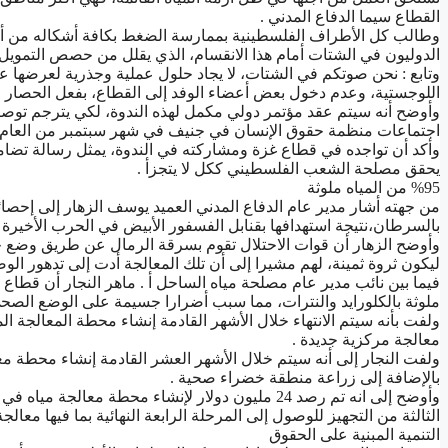
ﺍﻟﻘﻄﺎﻉ ﺳﻴﻤﺎ ﺍﻟﺪﻓﺎﻉ ﺍﻟﻤﺪﻧﻲ .
ﻭﻃﺎﻟﺐ ﻛﻞ ﺍﻷﻃﺮﺍﻑ ﺍﻟﻔﻠﺴﻄﻴﻨﻴﺔ ﺑﻤﻤﺎﺭﺳﺔ ﺍﻟﻀﻐﻂ ﺑﻜﺎﻓﺔ ﺃﺷﻜﺎﻟﻪ ﻣﻦ ﺃﺟﻞ 
ﺍﻟﺪﻭﻟﻴﻮﻥ ﻓﻲ ﺍﻟﺸﺘﺎﺕ ﺃﻣﺎﻡ ﻫﺬﺍ ﺍﻻﻧﻘﺴﺎﻡ، ﺍﻟﺬﻱ ﻳﻘﻠﻞ ﻣﻦ ﺣﺼﺺ ﺍﻟﺘﻤﻮﻳﻞ
ﻭﺗﺎﺑﻊ : ﻧﺤﻦ ﺻﻮﺗﻜﻢ ﻓﻲ ﺍﻟﺸﺘﺎﺕ، ﻻ ﻳﺠﺎﺩ ﺣﻠﻮﻝ ﻋﻤﻠﻴﺔ ﻭﺟﺬﺭﻳﺔ ﻟﻌﺮﺿﻬﺎ ﻋﻠﻰ
ﺍﻟﻠﻮﺟﺴﺘﻴﺔ، ﻭﻋﺪﻡ ﺩﺧﻮﻝ ﺑﻌﺾ ﺃﻋﻀﺎﺀ ﺍﻟﻮﻓﺪ ﺇﻟﻰ ﺍﻟﻘﻄﺎﻉ، ﺑﻔﻌﻞ ﺍﻟﺤﺼﺎﺭ ﺍﻟﺬ
ﻭﺃﻭﺿﺢ ﺃﻧﻪ ﺳﻴﺘﻢ ﻋﻘﺪ ﻣﺆﺗﻤﺮ ﺩﻭﻟﻲ ﻣﻜﻤﻞ ﻟﻬﺬﻩ ﺍﻟﻨﺪﻭﺓ، ﻟﻜﻲ ﻳﺘﺮﺟﻢ ﺗﻮﺻﻴ
ﺍﺟﺘﻤﺎﻋﺎﺕ ﻣﻨﻈﻤﺔ ﺣﻘﻮﻕ ﺍﻹﻧﺴﺎﻥ ﻓﻲ ﺟﻨﻴﻒ ﻓﻲ ﺷﻬﺮ ﺳﺒﺘﻤﺒﺮ ﻣﻦ ﺍﻟﻌﺎﻡ ﺍ
ﻭﺃﻛﺪ ﺃﻥ ﺗﻮﺍﺟﺪﻩ ﻓﻲ ﻗﻄﺎﻉ ﻏﺰﺓ ﻭﻣﺸﺎﺭﻛﺘﻪ ﻓﻲ ﺍﻟﻨﺪﻭﺓ، ﻳﻤﺜﻞ ﺭﺳﺎﻟﺔ ﺗﻀ
ﻳﺤﻘﻖ ﻣﺼﻠﺤﺔ ﺍﻟﺸﻌﺐ ﺍﻟﻔﻠﺴﻄﻴﻨﻲ ﻛﻜﻞ ﻻ ﻳﺘﺠﺰﺃ .
%95 ﻣﻦ ﺍﻟﻤﻴﺎﻩ ﻣﻠﻮﺛﺔ
ﻣﻦ ﺟﻬﺘﻪ ﺃﺷﺎﺭ ﻣﺪﻳﺮ ﻋﺎﻡ ﺍﻟﺪﻓﺎﻉ ﺍﻟﻤﺪﻧﻲ ﺍﻟﻌﻤﻴﺪ ﻳﻮﺳﻒ ﺍﻟﺰﻫﺎﺭ ﺇﻟﻰ ﺇﺣﺼ
ﺑﺎﻟﺴﺮﻃﺎﻥ،ﻧﺘﻴﺠﺔ ﺍﺳﺘﻬﺪﺍﻓﻬﺎ ﺑﻘﻨﺎﺑﻞ ﺍﻟﻔﺴﻔﻮﺭ ﺍﻷﺑﻴﺾ ﻓﻲ ﺍﻟﺤﺮﺏ ﺍﻷﺧﻴﺮﺓ 
ﻭﺃﻭﺿﺢ ﺍﻟﺰﻫﺎﺭ ﺃﻥ ﻗﻮﺍﺕ ﺍﻻﺣﺘﻼﻝ ﺗﻘﻮﻡ ﺑﺴﺮﻗﺔ ﺍﻟﺮﻣﺎﻝ ﻋﻦ ﻃﺮﻳﻖ ﻭﺿﻊ ﺣﺎ
ﻟﻴﻜﻮﻥ ﺛﺮﻭﺓ ﺛﻤﻴﻨﺔ، ﻟﻬﻢ ﻣﺸﻴﺮﺍ ﺇﻟﻰ ﺃﻥ ﺗﻠﻚ ﺍﻟﻤﻌﺎﻟﺠﺔ ﺃﺩﺕ ﺇﻟﻰ ﺗﺪﻫﻮﺭ ﺍﻟﻮ
ﻣﻠﻮﺛﺔ ﺑﺎﻟﻜﻠﻮﺭﺍﻳﺪ ﻭﺍﻟﻨﺘﺮﺍﺕ، ﻣﻤﺎ ﺳﺒﺐ ﺃﺿﺮﺍﺭﺍ ﺟﺴﻴﻤﺔ ﻋﻠﻰ ﺍﻟﻮﺿﻊ ﺍﻟﺼﺤﻲ
ﻭﻟﻔﺖ ﺑﺄﻧﻪ ﺳﻴﺘﻢ ﺍﻻﻧﺘﻬﺎﺀ ﺧﻼﻝ ﺍﻷﺷﻬﺮ ﺍﻟﻘﺎﺩﻣﺔ ﺇﻧﺸﺎﺀ ﻣﺤﻄﺔ ﺍﻟﻤﻌﺎﻟﺠﺔ ﺍ
ﻣﻌﺎﻟﺠﺔ ﻣﺮﻛﺰﻳﺔ ﺟﺪﻳﺪﺓ .
ﻭﻟﻔﺖ ﺍﻟﻨﺠﺎﺭ ﺇﻟﻰ ﺃﻧﻪ ﺳﻴﺘﻢ ﺧﻼﻝ ﺍﻷﺷﻬﺮ ﺍﻟﻌﺸﺮ ﺍﻟﻘﺎﺩﻣﺔ ﺇﻧﺸﺎﺀ ﻣﺤﻄﺔ ﻣﻌﺎ
ﺑﺎﻹﺿﺎﻓﺔ ﺇﻟﻰ ﺯﺭﺍﻋﺔ ﻣﻨﻄﻘﺔ ﺧﻀﺮﺍﺀ ﺻﺤﻴﺔ .
ﻭﺃﻭﺿﺢ ﺇﻟﻰ ﺍﻧﻪ ﺗﻢ ﺭﺻﺪ 24 ﻣﻠﻴﻮﻥ ﺩﻭﻻﺭ ﻹﻧﺸﺎﺀ ﻣﺤﻄﺔ ﻣﻌ
ﺍﻟﺜﺎﻟﺜﺔ ﻣﻦ ﺍﻟﺘﺠﻬﻴﺰ ﻟﻠﻮﺻﻮﻝ ﺇﻟﻰ ﺍﻟﻤﺮﺣﻠﺔ ﺍﻟﺮﺍﺑﻌﺔ ﺍﻟﻨﻬﺎﺋﻴﺔ ﺑﻤﺎ ﻓﻴﻬﺎ ﻣﻌﺎ
ﺍﻟﺘﻨﻤﻴﺔ ﺍﻟﻤﺒﻨﻴﺔ ﻋﻠﻰ ﺍﻟﺤﻘﻮﻕ