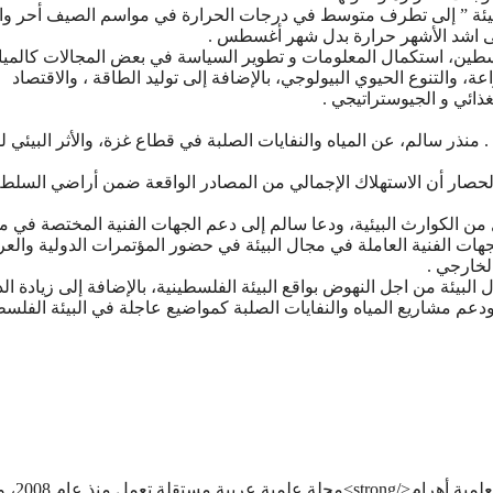
ﻟﺒﻴﺌﺔ ” ﺇﻟﻰ ﺗﻄﺮﻑ ﻣﺘﻮﺳﻂ ﻓﻲ ﺩﺭﺟﺎﺕ ﺍﻟﺤﺮﺍﺭﺓ ﻓﻲ ﻣﻮﺍﺳﻢ ﺍﻟﺼﻴﻒ ﺃﺣﺮ ﻭﺍ
 ﺇﻟﻰ ﺍﺷﺪ ﺍﻷﺷﻬﺮ ﺣﺮﺍﺭﺓ ﺑﺪﻝ ﺷﻬﺮ ﺃﻏﺴﻄﺲ .
ﻄﻴﻦ، ﺍﺳﺘﻜﻤﺎﻝ ﺍﻟﻤﻌﻠﻮﻣﺎﺕ ﻭ ﺗﻄﻮﻳﺮ ﺍﻟﺴﻴﺎﺳﺔ ﻓﻲ ﺑﻌﺾ ﺍﻟﻤﺠﺎﻻﺕ ﻛﺎﻟﻤﻴﺎﻩ 
ﺍﻋﺔ، ﻭﺍﻟﺘﻨﻮﻉ ﺍﻟﺤﻴﻮﻱ ﺍﻟﺒﻴﻮﻟﻮﺟﻲ، ﺑﺎﻹﺿﺎﻓﺔ ﺇﻟﻰ ﺗﻮﻟﻴﺪ ﺍﻟﻄﺎﻗﺔ ، ﻭﺍﻻﻗﺘﺼﺎﺩ
ﻐﺬﺍﺋﻲ ﻭ ﺍﻟﺠﻴﻮﺳﺘﺮﺍﺗﻴﺠﻲ .
 ﻣﻨﺬﺭ ﺳﺎﻟﻢ، ﻋﻦ ﺍﻟﻤﻴﺎﻩ ﻭﺍﻟﻨﻔﺎﻳﺎﺕ ﺍﻟﺼﻠﺒﺔ ﻓﻲ ﻗﻄﺎﻉ ﻏﺰﺓ، ﻭﺍﻷﺛﺮ ﺍﻟﺒﻴﺌﻲ ﻟ
ﺍﻟﺤﺼﺎﺭ ﺃﻥ ﺍﻻﺳﺘﻬﻼﻙ ﺍﻹﺟﻤﺎﻟﻲ ﻣﻦ ﺍﻟﻤﺼﺎﺩﺭ ﺍﻟﻮﺍﻗﻌﺔ ﺿﻤﻦ ﺃﺭﺍﺿﻲ ﺍﻟﺴﻠﻄ
 ﻣﻦ ﺍﻟﻜﻮﺍﺭﺙ ﺍﻟﺒﻴﺌﻴﺔ، ﻭﺩﻋﺎ ﺳﺎﻟﻢ ﺇﻟﻰ ﺩﻋﻢ ﺍﻟﺠﻬﺎﺕ ﺍﻟﻔﻨﻴﺔ ﺍﻟﻤﺨﺘﺼﺔ ﻓﻲ 
ﺠﻬﺎﺕ ﺍﻟﻔﻨﻴﺔ ﺍﻟﻌﺎﻣﻠﺔ ﻓﻲ ﻣﺠﺎﻝ ﺍﻟﺒﻴﺌﺔ ﻓﻲ ﺣﻀﻮﺭ ﺍﻟﻤﺆﺗﻤﺮﺍﺕ ﺍﻟﺪﻭﻟﻴﺔ ﻭﺍﻟﻌﺮ
ﻟﺨﺎﺭﺟﻲ .
ﺍﻟﺒﻴﺌﺔ ﻣﻦ ﺍﺟﻞ ﺍﻟﻨﻬﻮﺽ ﺑﻮﺍﻗﻊ ﺍﻟﺒﻴﺌﺔ ﺍﻟﻔﻠﺴﻄﻴﻨﻴﺔ، ﺑﺎﻹﺿﺎﻓﺔ ﺇﻟﻰ ﺯﻳﺎﺩﺓ ﺍﻟ
 ﻭﺩﻋﻢ ﻣﺸﺎﺭﻳﻊ ﺍﻟﻤﻴﺎﻩ ﻭﺍﻟﻨﻔﺎﻳﺎﺕ ﺍﻟﺼﻠﺒﺔ ﻛﻤﻮﺍﺿﻴﻊ ﻋﺎﺟﻠﺔ ﻓﻲ ﺍﻟﺒﻴﺌﺔ ﺍﻟﻔﻠﺴﻄﻴ
<strong>هاني سلام</strong><strong>مؤسس ور