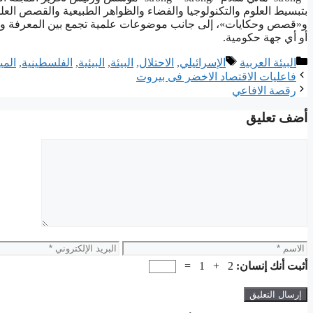
بتبسيط العلوم والتكنولوجيا والفضاء والظواهر الطبيعية والقصص العل
و«قصص وحكايات»، إلى جانب موضوعات علمية تجمع بين المعرفة ورو
أو أي جهة حكومية.
التصنيفات
الوسوم
البيئة العربية
ﺍﻹﺳﺮﺍﺋﻴﻠﻲ
,
ﺍﻻﺣﺘﻼﻝ
,
البيئة
,
ﺍﻟﺒﻴﺌﻴﺔ
,
ﺍﻟﻔﻠﺴﻄﻴﻨﻴﺔ
,
ﺍﻟﻤﻴ
ﻓﺎﻋﻠﻴﺎﺕ ﺍﻻﻗﺘﺼﺎﺩ ﺍﻻﺧﻀﺮ ﻓﻰ ﺑﻴﺮﻭﺕ
ﺭﻗﺼﺔ ﺍﻻﻓﺎﻋﻲ
أضف تعليق
تعليق
الاسم
البريد
الإلكتروني
أثبت أنك إنسان:
2 + 1 =