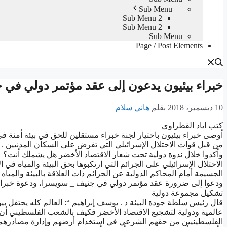
Sub Menu
Sub Menu 2
Sub Menu 2
Sub Menu
Page / Post Elements
ﺧﺒﺮﺍﺀ ﺑﻴﺌﻴﻮﻥ ﻳﺪﻋﻮﻥ ﺇﻟﻰ ﻋﻘﺪ ﻣﺆﺗﻤﺮ ﺩﻭﻟﻲ ﻓﻲ 
10 ديسمبر، 2018
بقلم
هاني سلام
ﻛﺘﺐ ﺍﻳﺎﺩ ﺍﻟﻘﻄﺮﺍﻭﻱ
ﺃﻭﺻﻰ ﺧﺒﺮﺍﺀ ﺑﻴﺌﻴﻮﻥ ﺑﺎﺧﺘﻴﺎﺭ ﻟﺠﻨﺔ ﺧﺒﺮﺍﺀ ﻣﺴﺘﻘﻠﻴﻦ ﻟﻠﺤﻖ ﻓﻲ ﺑﻴﺌﺔ ﺃﻣﻨﺔ
ﻣﻦ ﻗﺒﻞ ﻗﻮﺍﺕ ﺍﻻﺣﺘﻼﻝ ﺍﻹﺳﺮﺍﺋﻴﻠﻲ ﺍﻟﺘﻲ ﺗﻔﺮﺽ ﻋﻠﻰ ﺍﻟﺴﻜﺎﻥ ﺍﻟﻤﺪﻧﻴﻴﻦ .
ﻭﺃﻛﺪﻭﺍ ﺧﻼﻝ ﻧﺪﻭﺓ ﺩﻭﻟﻴﺔ ﺗﺤﺖ ﺷﻌﺎﺭ ﺍﻻﻗﺘﺼﺎﺩ ﺍﻷﺧﻀﺮ ﻫﻞ ﻳﺸﻤﻠﻚ ﺃﻧﺖ؟ ﻋ
ﺍﻻﺣﺘﻼﻝ ﺍﻹﺳﺮﺍﺋﻴﻠﻲ ﻋﻠﻰ ﺍﻟﺠﺮﺍﺋﻢ ﺍﻟﺘﻲ ﺍﺭﺗﻜﺒﻮﻫﺎ ﺑﺤﻖ ﺍﻟﺒﻴﺌﺔ ﻭﺍﻟﻤﻴﺎﻩ ﻓﻲ
ﺍﻟﺠﺴﻴﻤﺔ ﺃﻣﺎﻡ ﺍﻟﻤﺤﺎﻛﻢ ﺍﻟﺪﻭﻟﻴﺔ ﻋﻦ ﺍﻟﺠﺮﺍﺋﻢ ﺫﺍﺕ ﺍﻟﻌﻼﻗﺔ ﺑﺎﻟﺒﻴﺌﺔ ﻭﺍﻟﻤﻴﺎﻩ .
ﻭﺩﻋﻮﺍ ﺇﻟﻰ ﺿﺮﻭﺭﺓ ﻋﻘﺪ ﻣﺆﺗﻤﺮ ﺩﻭﻟﻲ ﻓﻲ ﺟﻨﻴﻒ _ ﺳﻮﻳﺴﺮﺍ، ﻭﺩﻋﻮﺓ ﺧﺒﺮﺍﺀ 
ﺗﺸﻜﻴﻞ ﻣﺠﻤﻮﻋﺔ ﺩﻭﻟﻴﺔ
ﻗﺎﻝ ﺭﺋﻴﺲ ﺳﻠﻄﺔ ﺟﻮﺩﺓ ﺍﻟﺒﻴﺌﺔ ﺩ . ﻳﻮﺳﻒ ﺇﺑﺮﺍﻫﻴﻢ “: ﺍﻟﻌﺎﻟﻢ ﻛﻠﻪ ﻳﺤﺘﻔﻞ ﺑﻴ
ﻋﺎﻟﻤﻴﺔ ﻭﺩﻭﻟﻴﺔ ﻟﺘﺸﺠﻴﻊ ﺍﻻﻗﺘﺼﺎﺩ ﺍﻷﺧﻀﺮ ﻓﻜﻴﻒ ﺑﺎﻟﺸﻌﺐ ﺍﻟﻔﻠﺴﻄﻴﻨﻲ ﺃﻥ 
ﺍﻟﻔﻠﺴﻄﻴﻨﻴﻴﻦ ﻣﻦ ﺣﻘﻬﻢ ﺍﻟﺸﺮﻋﻲ ﻓﻲ ﺍﺳﺘﺨﺪﺍﻡ ﺃﺭﺿﻬﻢ ﻭﺇﺩﺍﺭﺓ ﻣﺼﺎﺩﺭﻫﻢ ﺍﻟﻄ