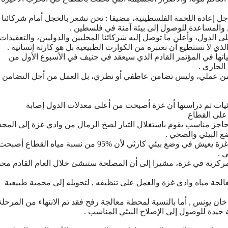
ﺇﻋﺎﺩﺓ ﺍﻟﻠﺤﻤﺔ ﺍﻟﻔﻠﺴﻄﻴﻨﻴﺔ، ﻣﻀﻴﻔﺎ : ﻧﺤﻦ ﻧﺸﻌﺮ ﺑﺎﻟﺨﺠﻞ ﺃﻣﺎﻡ ﺷﺮﻛﺎﺋﻨﺎ
 ﻭﺍﻟﻤﺴﺎﻋﺪﺓ ﻟﻠﻮﺻﻮﻝ ﺇﻟﻰ ﺑﻴﺌﺔ ﺁﻣﻨﺔ ﻓﻲ ﻓﻠﺴﻄﻴﻦ .
 ﺍﻟﺪﻭﻝ، ﻭﺃﻋﻠﻦ ﻣﺎ ﺗﻮﺻﻞ ﺇﻟﻴﻪ ﺷﺮﻛﺎﺋﻨﺎ ﺍﻟﻤﺤﻠﻴﻴﻦ ﻭﺍﻟﺪﻭﻟﻴﻴﻦ، ﻭﺍﻟﺘﻌﻘﻴﺪﺍﺕ
ﻱ ﻻ ﻧﺴﺘﻄﻴﻊ ﺃﻥ ﻧﻌﺘﺒﺮﻩ ﻣﻦ ﺍﻟﻜﻮﺍﺭﺙ ﺍﻟﻄﺒﻴﻌﻴﺔ ﺑﻞ ﻫﻮ ﻛﺎﺭﺛﺔ ﺇﻧﺴﺎﻧﻴﺔ .
ﺎﺗﻬﺎ ﻓﻲ ﺍﻟﻤﺆﺗﻤﺮ ﺍﻟﻘﺎﺩﻡ ﺍﻟﺬﻱ ﺳﻴﻌﻘﺪ ﻓﻲ ﺟﻨﻴﻒ ﻓﻲ ﺍﻷﺳﺒﻮﻉ ﺍﻷﻭﻝ ﻣﻦ
ﻟﺠﺎﺭﻱ .
ﺎﻣﻦ ﻋﻤﻠﻲ، ﻭﻟﻴﺲ ﺗﻀﺎﻣﻦ ﻋﺎﻃﻔﻲ ﺃﻭ ﻧﻈﺮﻱ، ﺑﻞ ﺍﻟﻌﻤﻞ ﻣﻦ ﺃﺟﻞ ﺍﻟﺘﻀﺎﻣﻦ ﺑ
ﺎﺋﻴﺎﺕ ﺗﻢ ﺩﺭﺍﺳﺘﻬﺎ ﺃﻥ ﻏﺰﺓ ﺃﺻﺒﺤﺖ ﻣﻦ ﺃﻋﻠﻰ ﻣﻌﺪﻻﺕ ﺍﻟﺪﻭﻝ ﺇﺻﺎﺑﺔ
ﻋﻠﻰ ﺍﻟﻘﻄﺎﻉ
ﺟﺰ ﻣﻨﺎﺳﺐ ﻳﻘﻮﻡ ﺑﺎﺳﺘﻐﻼﻝ ﺍﻟﺘﻴﺎﺭ ﻟﻀﺦ ﺍﻟﺮﻣﺎﻝ ﻣﻦ ﻭﺍﺩﻱ ﻏﺰﺓ ﺇﻟﻰ ﺍﻟﻤﺠ
ﺿﻊ ﺍﻟﺒﻴﺌﻲ ﻭﺍﻟﺼﺤﻲ .
ﻓﻴﻤﺎ ﺑﻴﻦ ﻧﺎﺋﺐ ﻣﺪﻳﺮ ﻋﺎﻡ ﻣﺼﻠﺤﺔ ﻣﻴﺎﻩ ﺍﻟﺴﺎﺣﻞ ﺃ . ﻣﺎﻫﺮ ﺍﻟﻨﺠﺎﺭ ﺃﻥ ﻗﻄﺎﻉ ﻏﺰﺓ ﻳﻌﻴﺶ ﻓﻲ ﻭﺿﻊ ﺑﻴﺌﻲ ﻛﺎﺭﺛﻲ ﻷﻥ %95 ﻣﻦ ﻧﺴﺒﺔ ﻣﻴﺎﻩ ﺍﻟﻘﻄﺎﻉ ﺃﺻﺒﺤ
 .
ﻟﻤﺮﻛﺰﻳﺔ ﻓﻲ ﻏﺰﺓ، ﻣﺸﻴﺮﺍ ﺇﻟﻰ ﺃﻥ ﺍﻟﻤﺼﻠﺤﺔ ﺳﺘﻨﺸﺊ ﺧﻼﻝ ﺍﻟﻌﺎﻡ ﺍﻟﻘﺎﺩﻡ ﻣﺤ
ﻟﺠﺔ ﻣﻴﺎﻩ ﻭﺍﺩﻱ ﻏﺰﺓ ﻭﺍﻟﻌﻤﻞ ﻋﻠﻰ ﺗﻨﻈﻴﻔﻪ , ﻟﺘﺤﻮﻳﻠﻪ ﺇﻟﻰ ﻣﺤﻤﻴﺔ ﻃﺒﻴﻌﻴﺔ
ﺎﻟﺠﺔ ﻣﻴﺎﻩ ﻓﻲ ﺧﺎﻥ ﻳﻮﻧﺲ , ﺃﻣﺎ ﺑﺎﻟﻨﺴﺒﺔ ﻟﻤﺤﻄﺔ ﻣﻌﺎﻟﺠﺔ ﺭﻓﺢ ﻓﻘﺪ ﺗﻢ ﺍﻻﻧﺘﻬﺎﺀ ﻣﻦ ﺍﻟﻤﺮﺣﻠﺔ
ﻟﺠﺔ ﺟﻴﺪﺓ ﻟﻠﻮﺻﻮﻝ ﺇﻟﻰ ﺍﻹﺻﻼﺡ ﺍﻟﺒﻴﺌﻲ ﺍﻟﻤﻨﺎﺳﺐ .