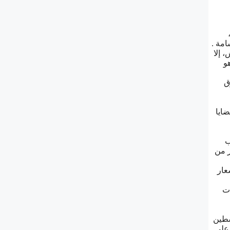
ﺎﻣﺔ .
، ﺇﻻ
ﻮ
ﻕ
ﺎﻳﺎ
ﺐ
ﻔﻠﺴﻄﻴﻨﻲ ﺍﻟﺬﻱ ﻳﺤﺼﻞ ﻋﻠﻰ 70 ﻟﺘﺮ ﻓﻘﻂ ﻳﻮﻣﻴﺎ، ﺑﻴﻨﻤﺎ ﺍﻹﺳﺮﺍﺋﻴﻠﻲ ﻳﺤﺼﻞ ﻋﻠﻰ ﺃﻛﺜﺮ ﻣﻦ 200 ﻟﺘﺮ ﻣﻦ
ﻌﺎﺭ
ﺎﺕ
ﺴﻄﻴﻦ
 ﻋﻠﻰ