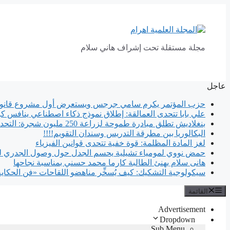
انتقل
إلى
المحتوى
مجلة مستقلة تحت إشراف هاني سلام
عاجل
حزب المؤتمر يكرم سامي جرجس ويستعرض أول مشروع قانون
علي بابا تتحدى العمالقة: إطلاق نموذج ذكاء اصطناعي ينافس كب
بنغلاديش تطلق مبادرة طموحة لزراعة 250 مليون شجرة: التحدي يكمن في الاستدامة
البكالوريا بين مطرقة التدريس وسندان التقويم!!!!
لغز المادة المظلمة: قوة خفية تتحدى قوانين الفيزياء
حمض نووي لمومياء تشيلية يحسم الجدل حول وصول الجدري لل
هانى سلام يهنئ الطالبة كارما محمد حسني بمناسبة نجاحها
سيكولوجية التشكيك: كيف يُسخِّر مناهضو اللقاحات «فن الحكاي
القائمة
Advertisement
Dropdown
Sub Menu