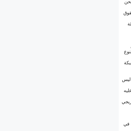
ﻧﺤﻦ
ﻘﻮﻕ
ﺔ
ﻨﻮﻉ
ﺒﻜﺔ
 ﻟﻴﺲ
ﻠﻴﻪ
ﺭﻳﺠﻲ
 ﻓﻲ