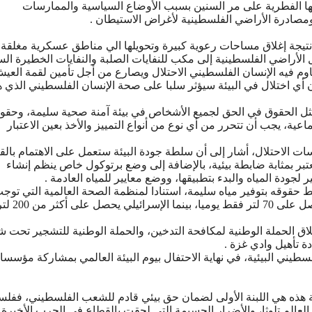
ﻨﺎﺗﻬﺎ ﺍﻟﻔﻄﺮﻳﺔ ﻋﻠﻰ ﻣﺮ ﺍﻟﺴﻨﻴﻦ ﺑﺴﺒﺐ ﺍﻷﻭﺿﺎﻉ ﺍﻟﺴﻴﺎﺳﻴﺔ ﻭﺍﻟﻤﻤﺎﺭﺳﺎﺕ
 ﻭﻣﺼﺎﺩﺭﺓ ﺍﻷﺭﺍﺿﻲ ﺍﻟﻔﻠﺴﻄﻴﻨﻴﺔ ﻷﻏﺮﺍﺽ ﺍﻻﺳﺘﻴﻄﺎﻥ .
ﺘﻴﺠﺔ ﺇﻏﻼﻕ ﻣﺴﺎﺣﺎﺕ ﺭﻋﻮﻳﺔ ﻛﺒﻴﺮﺓ ﻭﺗﺤﻮﻳﻠﻬﺎ ﺍﻟﻲ ﻣﻨﺎﻃﻖ ﻋﺴﻜﺮﻳﺔ ﻣﻐﻠﻘﺔ،
ﺍﻷﺭﺍﺿﻲ ﺍﻟﻔﻠﺴﻄﻴﻨﻴﺔ ﺇﻟﻰ ﻣﻜﺐ ﻟﻠﻨﻔﺎﻳﺎﺕ ﺍﻟﺼﻠﺒﺔ ﻭﺍﻟﻨﻔﺎﻳﺎﺕ ﺍﻟﺨﻄﻴﺮﺓ ﺍﻟﺴ
ﻘﺎﻭﻡ ﻓﻴﻪ ﺍﻹﻧﺴﺎﻥ ﺍﻟﻔﻠﺴﻄﻴﻨﻲ ﺍﻻﺣﺘﻼﻝ ﻭﻳﺼﺎﺭﻉ ﻣﻦ ﺃﺟﻞ ﺗﺄﻣﻴﻦ ﻟﻘﻤﺔ ﺍﻟﻌﻴﺶ
 ﺃﻱ ﺍﺧﺘﻼﻝ ﻓﻲ ﺍﻟﺒﻴﺌﺔ ﺳﻴﺆﺛﺮ ﺳﻠﺒﺎ ﻋﻠﻰ ﺻﺤﺔ ﺍﻹﻧﺴﺎﻥ ﺍﻟﻔﻠﺴﻄﻴﻨﻲ ﺍﻟﺬﻱ ﻫ
ﺗﺘﻤﺜﻞ ﺍﻟﺤﻘﻮﻕ ﻓﻲ ﺍﻟﺤﻖ ﻟﺠﻤﻴﻊ ﺍﻷﺷﺨﺎﺹ ﻓﻲ ﺑﻴﺌﺔ ﺁﻣﻨﺔ ﺻﺤﻴﺔ ﺳﻠﻴﻤﺔ، ﻭﺣﻘﻮ
ﺎﻋﻴﺔ، ﻳﺠﺐ ﺃﻥ ﺗﺘﺤﺮﺭ ﻣﻦ ﺃﻱ ﻧﻮﻉ ﻣﻦ ﺃﻧﻮﺍﻉ ﺍﻟﺘﻤﻴﻴﺰ ﻭﺍﻷﺧﺬ ﺑﻌﻴﻦ ﺍﻻﻋﺘﺒﺎﺭ
ﺳﺎﺕ ﺍﻻﺣﺘﻼﻝ، ﺃﺷﺎﺭ ﺇﻟﻰ ﺃﻥ ﺳﻠﻄﺔ ﺟﻮﺩﺓ ﺍﻟﺒﻴﺌﺔ ﺳﺘﻌﻤﻞ ﻋﻠﻰ ﺍﻻﻫﺘﻤﺎﻡ ﺑﺎﻟﻘﻀ
 ﺗﻌﺘﺒﺮ ﺑﻤﺜﺎﺑﺔ ﺿﺎﺑﻄﺔ ﺑﻴﺌﻴﺔ، ﺑﺎﻹﺿﺎﻓﺔ ﺇﻟﻰ ﻭﺿﻊ ﺑﺮﺗﻮﻛﻮﻝ ﺧﺎﺹ ﻳﻨﻈﻢ ﺇﻧﺸﺎﺀ
ﺩﺓ ﺍﻟﻤﻴﺎﻩ ﻭﺍﻟﺒﺪﺀ ﺑﺘﻄﺒﻴﻘﻬﺎ، ﻭﻭﺿﻊ ﻣﻌﺎﻳﻴﺮ ﻟﻠﻤﻴﺎﻩ ﺍﻟﻌﺎﺩﻣﺔ .
ﻘﻮﻗﻪ ﺑﺘﻮﻓﻴﺮ ﻣﻴﺎﻩ ﺳﻠﻴﻤﺔ، ﺍﺳﺘﻨﺎﺩﺍ ﻟﻤﻨﻈﻤﺔ ﺍﻟﺼﺤﺔ ﺍﻟﻌﺎﻟﻤﻴﺔ ﺍﻟﺘﻲ ﺗﻮﺟ
ﺗﻮﻓﻴﺮ 100 ﻟﺘﺮ ﻣﻦ ﺍﻟﻤﻴﺎﻩ ﻳﻮﻣﻴﺎ، ﻭﻫﺬﺍ ﺍﻟﺤﻖ ﻻ ﻳﻮﻓﺮ ﻟﻠ
 ﺍﻟﺤﻤﻠﺔ ﺍﻟﻮﻃﻨﻴﺔ ﻟﻤﻜﺎﻓﺤﺔ ﺍﻟﺘﺪﺧﻴﻦ، ﻭﺍﻟﺤﻤﻠﺔ ﺍﻟﻮﻃﻨﻴﺔ ﻟﻠﺘﺸﺠﻴﺮ ﺗﺤﺖ ﺷ
ﺓ ﺗﺄﻫﻴﻞ ﻭﺍﺩﻱ ﻏﺰﺓ .
ﻨﻲ ﺍﻟﺒﻴﺌﻴﺔ، ﻓﻲ ﻧﻬﺎﻳﺔ ﺍﻻﺣﺘﻔﺎﻝ ﺑﻴﻮﻡ ﺍﻟﺒﻴﺌﺔ ﺍﻟﻌﺎﻟﻤﻲ ﺑﻤﺸﺎﺭﻛﺔ ﻣﺆﺳﺴ
ﻭﻟﻴﺔ ﻫﺬﻩ ﻫﻲ ﺍﻟﻠﺒﻨﺔ ﺍﻷﻭﻟﻰ ﻟﻀﻤﺎﻥ ﺣﻖ ﺑﻴﺌﻲ ﻗﺎﺩﻡ ﻟﻠﺸﻌﺐ ﺍﻟﻔﻠﺴﻄﻴﻨﻲ، ﻓﻔﻠ
ﺍﻟﻌﺎﻟﻢ ﺗﻠﻮﺛﺎ، ﻭﺍﻷﺿﺮﺍﺭ ﺍﻟﺠﺴﻴﻤﺔ ﺍﻟﺘﻲ ﻟﺤﻘﺖ ﺑﺎﻟﻘﻄﺎﻉ ﻓﻲ ﺍﻟﺤﺮﺏ ﺍﻷﺧﻴﺮﺓ