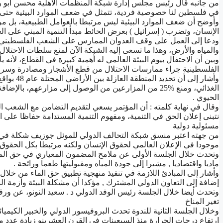
ﻣﻦ ﺟﺎﻧﺒﻪ ﻗﺎﻝ ﺭﺋﻴﺲ ﻣﺠﻠﺲ ﺇﺩﺍﺭﺓ ﺷﺒﻜﺔ ﺍﻟﻤﻨﻈﻤﺎﺕ ﺍﻷﻫﻠﻴﺔ ﻣﺤﺴﻦ ﺃﺑﻮ ﺭﻣ
ﻓﻲ ﻓﻠﺴﻄﻴﻦ ﻟﻨﺎ ﺧﺼﻮﺻﻴﺔ ﻓﺮﺩﻳﺔ، ﺗﺘﻤﺜﻞ ﻓﻲ ﺿﻌﻒ ﺍﻟﻤﻮﺍﺭﺩ ﺍﻟﺒﻴﺌﻴﺔ ﺣﺘﻰ ﻧ
ﻭﺃﻭﺿﺢ ﺃﻥ ﺿﻌﻒ ﺍﻟﻤﻮﺍﺭﺩ ﺍﻟﺒﻴﺌﻴﺔ ﻟﻴﺲ ﻣﺮﺗﺒﻄﺎ ﺑﺎﻟﻌﻮﺍﻣﻞ ﺍﻟﻄﺒﻴﻌﻴﺔ، ﺑﻞ ﻣﺮ
ﺍﻹﻧﺴﺎﻥ، ﻭﺗﻀﺮﺏ ‏( ﺇﺳﺮﺍﺋﻴﻞ ‏) ﺑﻌﺮﺽ ﺍﻟﺤﺎﺋﻂ ﻣﺒﺪﺃ ﺍﻟﺘﻨﻤﻴﺔ ﺍﻟﻤﺒﻨﻲ ﻋﻠﻰ ﺍﻟ
ﻭﺩﻋﺎ ﺇﻟﻰ ﺍﻟﻌﻤﻞ ﻋﻠﻰ ﻭﻗﻒ ﺍﻟﻌﺪﻭﺍﻥ ﺍﻟﻤﻤﺎﺭﺱ ﻋﻠﻰ ﺍﻟﺸﻌﺐ ﺍﻟﻔﻠﺴﻄﻴﻨﻲ، ﺑﺘﻨ
ﻭﺍﻟﻤﻴﺎﻩ ﻭﺍﻷﺭﺽ، ﻭﻫﺬﺍ ﻣﺎ ﺗﺴﻌﻰ ﺇﻟﻴﻪ ﺍﻟﺸﺒﻜﺔ ﺍﻵﻥ ﻟﻤﻨﻊ ﺳﻠﻄﺎﺕ ﺍﻻﺣﺘﻼﻝ 
ﺍﻟﻔﻠﺴﻄﻴﻨﻴﺔ ﺟﺮﺍﺀ ﻣﻤﺎﺭﺳﺎﺕ ﺍﻻﺣﺘﻼﻝ ﻣﻦ ﻗﻄﻊ ﺍﻷﺷﺠﺎﺭ ﻭﻣﺼﺎﺩﺭﺓ ﻭﺳﺮﻗﺔ ﺍ
ﺍﻟﻐﺬﺍﺋﻲ، ﻭﻣﻨﻊ %25 ﻣﻦ ﺍﻟﻤﺰﺍﺭﻋﻴﻦ ﻣﻦ ﺍﻟﻮﺻﻮﻝ ﺇﻟﻰ ﻣﺰﺍﺭﻋﻬﻢ
ﺍﻟﺤﻴﻮﻱ .
ﻭﻗﺎﻝ ﻓﻲ ﻧﻬﺎﻳﺔ ﻛﻠﻤﺘﻪ : ﺃﻥ ﺍﻟﻤﺆﺗﻤﺮ ﻳﺴﻌﻲ ﻟﺘﻘﺪﻳﻢ ﺍﻟﺘﻀﺎﻣﻦ ﻣﻊ ﺍﻟﺸﻌﺐ 
ﻧﺘﺒﻨﻰ ﺇﻋﻼﻥ ﺍﻟﺤﻖ ﻓﻲ ﺍﻟﺘﻨﻤﻴﺔ، ﻭﻣﻔﻬﻮﻡ ﺍﻟﺘﻨﻤﻴﺔ ﺍﻟﻤﺴﺘﺪﺍﻣﺔ ﺣﻔﺎﻇﺎ ﻋﻠﻰ ﺍﻟﺒ
ﻣﺴﺌﻮﻟﻴﺔ ﺩﻭﻟﻴﺔ
ﻣﻦ ﺟﻬﺘﻪ ﺍﻋﺘﺒﺮ ﻣﻨﺴﻖ ﺷﺒﻜﺔ ﺍﻟﺘﺤﺎﻟﻒ ﺍﻟﺪﻭﻟﻲ ﻟﻠﻤﻮﺋﻞ ﺟﻮﺯﻳﻒ ﺷﻜﻠﺔ ﻓﻲ 
ﻣﻮﺟﻮﺩﺍ ﻓﻲ ﺍﻹﻋﻼﻥ ﺍﻟﻌﺎﻟﻤﻲ ﻟﺤﻘﻮﻕ ﺍﻹﻧﺴﺎﻥ ﻭﻟﻜﻨﻪ ﻣﺮﺗﺒﻄﺎ ﺑﻜﻞ ﺍﻟﺤﻘﻮﻕ ﺍﻟ
ﻭﺗﺤﺪﺙ ﺧﻼﻝ ﺍﻟﺠﻠﺴﺔ ﺍﻷﻭﻟﻰ ﻋﻦ ﻣﻼﻣﺢ ﺍﻟﻤﻀﻤﻮﻥ ﺍﻟﻤﻌﻴﺎﺭﻱ ﻓﻲ ﺣﻖ ﺍﻟﻤﺎﺀ 
ﻣﺎﺩﻳﺎ ﻭﺍﻗﺘﺼﺎﺩﻳﺎ , ﻣﺸﻴﺮﺍ ﺇﻟﻰ ﺟﻮﺩﺓ ﺍﻟﻤﻴﺎﻩ ﻭﻣﻘﺒﻮﻟﻴﺘﻬﺎ ﻃﻌﻤﺎ ﻭﺭﺍﺋﺤﺔ .
ﻭﺃﺷﺎﺭ ﺇﻟﻰ ﺍﻟﻤﺒﺎﺩﺉ ﺍﻟﻼﺯﻣﺔ ﻓﻲ ﺗﻨﻔﻴﺬ ﻣﻨﻬﺠﻴﺔ ﺗﻄﺒﻴﻖ ﺣﻖ ﺍﻟﻤﺎﺀ ﻣﻦ ﺧﻼﻝ ﺍﻟﺘ
ﺇﺿﺎﻓﺔ ﺇﻟﻰ ﺍﻟﺘﻌﺎﻭﻥ ﺍﻟﺪﻭﻟﻲ ﺍﻟﻤﺸﺘﺮﻙ , ﻣﺆﻛﺪﺍ ﺃﻥ ﻣﺸﻜﻠﺔ ﺍﻟﺒﻴﺌﺔ ﻭﺃﺯﻣﺔ ﺍﻟ
ﻭﺗﺤﺪﺙ ﺃﻳﻀﺎ ﺧﻼﻝ ﺍﻟﺠﻠﺴﺔ ﺭﺋﻴﺲ ﺍﻟﻮﻓﺪ ﺍﻟﺪﻭﻟﻲ ﺩ . ﺳﻌﻴﺪ ﺍﻟﻨﻮﻧﻮ، ﻋﻦ ﻭﺭ
ﺗﻐﻴﺮ ﺍﻟﻤﻨﺎﺥ
ﻭﺧﻼﻝ ﺍﻟﺠﻠﺴﺔ ﺍﻟﺜﺎﻧﻴﺔ ﻟﻠﻨﺪﻭﺓ ﺗﺤﺪﺙ ﺍﻟﺒﺮﻭﻓﻴﺴﻮﺭ ﺍﻟﺪﻭﻟﻲ ﻭﺍﻟﺨﺒﻴﺮ ﺍﻟﻜﻴﻤﻴﺎﺋ
ﺍﺭﺗﻔﺎﻉ ﺩﺭﺟﺎﺕ ﺍﻟﺤﺮﺍﺭﺓ ﻣﻨﺬ ﺍﻟﺴﺒﻌﻴﻨﺎﺕ ﻓﻲ ﺍﻟﻘﺮﻥ ﺍﻟﻌﺸﺮﻳﻨﻮ ﺯﻳﺎﺩﺓ ﻋﺪﺩ ﻣ