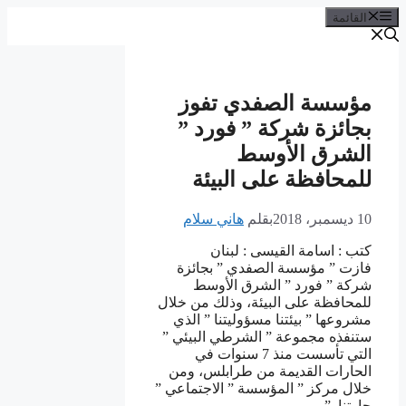
القائمة
ﻣﺆﺳﺴﺔ ﺍﻟﺼﻔﺪﻱ ﺗﻔﻮﺯ
ﺑﺠﺎﺋﺰﺓ ﺷﺮﻛﺔ ” ﻓﻮﺭﺩ ”
ﺍﻟﺸﺮﻕ ﺍﻷﻭﺳﻂ
ﻟﻠﻤﺤﺎﻓﻈﺔ ﻋﻠﻰ ﺍﻟﺒﻴﺌﺔ
10 ديسمبر، 2018
بقلم
هاني سلام
ﻛﺘﺐ : ﺍﺳﺎﻣﺔ ﺍﻟﻘﻴﺴﻰ : ﻟﺒﻨﺎﻥ
ﻓﺎﺯﺕ ” ﻣﺆﺳﺴﺔ ﺍﻟﺼﻔﺪﻱ ” ﺑﺠﺎﺋﺰﺓ
ﺷﺮﻛﺔ ” ﻓﻮﺭﺩ ” ﺍﻟﺸﺮﻕ ﺍﻷﻭﺳﻂ
ﻟﻠﻤﺤﺎﻓﻈﺔ ﻋﻠﻰ ﺍﻟﺒﻴﺌﺔ، ﻭﺫﻟﻚ ﻣﻦ ﺧﻼﻝ
ﻣﺸﺮﻭﻋﻬﺎ ” ﺑﻴﺌﺘﻨﺎ ﻣﺴﺆﻭﻟﻴﺘﻨﺎ ” ﺍﻟﺬﻱ
ﺳﺘﻨﻔﺬﻩ ﻣﺠﻤﻮﻋﺔ ” ﺍﻟﺸﺮﻃﻲ ﺍﻟﺒﻴﺌﻲ ”
ﺍﻟﺘﻲ ﺗﺄﺳﺴﺖ ﻣﻨﺬ 7 ﺳﻨﻮﺍﺕ ﻓﻲ
ﺍﻟﺤﺎﺭﺍﺕ ﺍﻟﻘﺪﻳﻤﺔ ﻣﻦ ﻃﺮﺍﺑﻠﺲ، ﻭﻣﻦ
ﺧﻼﻝ ﻣﺮﻛﺰ ” ﺍﻟﻤﺆﺳﺴﺔ ” ﺍﻻﺟﺘﻤﺎﻋﻲ ”
ﺣﺎﺭﺗﻨﺎ .”