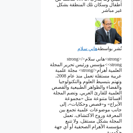
ﺃﻃﻔﺎﻝ ﻭﺳﻜﺎﻥ ﺗﻠﻚ ﺍﻟﻤﻨﻄﻘﺔ ﺑﺸﻜﻞ
ﻏﻴﺮ ﻣﺒﺎﺷﺮ
نُشر بواسطة
هاني سلام
<strong>هاني سلام</strong>
<strong>مؤسس ورئيس تحرير المجلة
العلمية أهرام</strong> مجلة علمية
عربية مستقلة تعمل منذ عام 2008،
وتهتم بتبسيط العلوم والتكنولوجيا
والفضاء والظواهر الطبيعية والقصص
العلمية للقارئ العربي. وتضم المجلة
أقسامًا متنوعة مثل «مجموعة
الأبراج» و«قصص وحكايات»، إلى
جانب موضوعات علمية تجمع بين
المعرفة وروح الاكتشاف. تعمل
المجلة بشكل مستقل، ولا تتبع
مؤسسة الأهرام الصحفية أو أي جهة
حكومية.