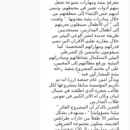
ﻣﻌﺮﻓﺔ ﺑﻴﺌﻴﺔ ﻭﻣﻬﺎﺭﺍﺕ ﻣﺘﻨﻮﻋﺔ ﺗﺠﻌﻞ
ﻣﻨﻬﻢ ﺃﺩﻭﺍﺕ ﺗﻐﻴﻴﺮ ﻓﻲ ﻣﺤﻴﻄﻬﻢ، ﻭﺗﻨﻤﻲ
ﻟﺪﻳﻬﻢ ﺣﺲ ﺍﻹﻧﺘﻤﺎﺀ ﺇﻟﻰ ﻣﻨﻄﻘﺘﻬﻢ ﻣﻦ
ﺧﻼﻝ ﻣﺒﺎﺩﺭﺍﺕ ﺑﻴﺌﻴﺔ ﻳﻨﻔﺬﻭﻧﻬﺎ .” ﻭﻟﻔﺘﺖ
ﺇﻟﻰ ” ﺃﻥ ﺍﻷﻃﻔﺎﻝ ﺳﻴﻨﻘﻠﻮﻥ ﺗﺠﺮﺑﺘﻬﻢ
ﺇﻟﻰ ﺃﻃﻔﺎﻝ ﺍﻟﻤﺪﺍﺭﺱ، ﻣﺴﺘﺨﺪﻣﻴﻦ
ﻃﺮﻳﻘﺔ ﺟﺪﻳﺪﺓ ﻟﻨﺸﺮ ﺍﻟﻮﻋﻲ ﺍﻟﺒﻴﺌﻲ ﻣﻦ
ﺧﻼﻝ ﻣﻘﺎﺭﺑﺔ ﺗﻌﻠﻴﻢ ﺍﻷﻗﺮﺍﻥ ﺍﻟﺘﻲ ﺗﻨﻤﻲ
ﻗﺪﺭﺍﺗﻬﻢ ﻭﻣﻬﺎﺭﺍﺗﻬﻢ ﺍﻟﺸﺨﺼﻴﺔ؛ ﻛﻤﺎ
ﺳﻴﻘﻮﻣﻮﻥ ﺑﺘﺄﺳﻴﺲ ﻧﺎﺩٍ ﻟﻠﺸﺮﻃﻲ
ﺍﻟﺒﻴﺌﻲ ﻻﺳﺘﻜﻤﺎﻝ ﻧﺸﺎﻃﺎﺗﻬﻢ ﻭﻣﺒﺎﺩﺭﺍﺗﻬﻢ
ﺍﻟﺒﻴﺌﻴﺔ، ﻭﺭﻓﻊ ﻣﻄﺎﻟﺒﻬﻢ ﺇﻟﻰ ﺍﻟﻤﻌﻨﻴﻴﻦ،
ﻋﻠﻰ ﺃﻥ ﻳﺨﺘﺘﻢ ﺍﻟﻤﺸﺮﻭﻉ ﺑﺘﻨﻔﻴﺬ ﺭﺣﻠﺔ
ﺑﻴﺌﻴﺔ ﻟﻠﻤﺸﺎﺭﻛﻴﻦ ﻓﻴﻪ .”
ﻭﻳﺬﻛّﺮ ﺍﻣﻴﻦ ﻋﺎﻡ ﺟﻤﻌﻴﺔ ﺍﺭﺯﻧﺎ ﺍﻧﻪ ﺗﻢ
ﺗﻜﺮﻳﻢ ﺍﻟﻤﺆﺳﺴﺔ ﺳﺎﺑﻘﺎ ﺑﻤﺸﺮﻭﻋﻬﺎ ﻟﻜﻞ
ﻃﺎﻟﺐ ﺷﺠﺮﺓ ﺍﻟﺬﻱ ﺍﻃﻠﻘﺘﻪ ﻓﻲ ﺷﻤﺎﻝ
ﻟﺒﻨﺎﻥ ﻭﻛﺎﻥ ﻟﻪ ﺍﻻﺛﺮ ﺍﻟﻜﺒﻴﺮ ﻓﻲ ﻧﻔﻮﺱ
ﻃﻼﺏ ﺍﻟﻤﺪﺍﺭﺱ
ﺍﻟﺠﺪﻳﺮ ﺑﺎﻟﺬﻛﺮ ﺃﻥ ﺍﻟﻤﺸﺮﻭﻉ ﺍﻟﻔﺎﺋﺰ ”
ﺑﻴﺌﺘﻨﺎ ﻣﺴﺆﻭﻟﻴﺘﻨﺎ ” ، ﻳﺴﺘﻬﺪﻑ ﺑﺸﻜﻞ
ﻣﺒﺎﺷﺮ 30 ﻃﻔﻼً ﻣﻦ ﺣﺎﺭﺍﺕ ﻃﺮﺍﺑﻠﺲ
ﺍﻟﻘﺪﻳﻤﺔ، ﻳﻤﺜﻠﻮﻥ ﻣﺠﻤﻮﻋﺔ ﺍﻟﺸﺮﻃﻲ
ﺍﻟﺒﻴﺌﻲ ﻭﻣﺎ ﻳﻘﺎﺭﺏ ﺍﻟـ 150 ﺷﺨﺼﺎً ﻣﻦ