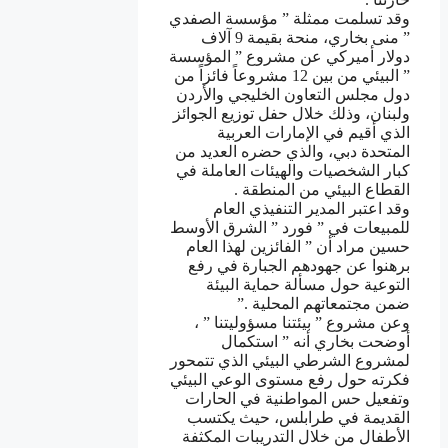
ﻭﻗﺪ ﺗﺴﻠﻤﺖ ﻣﻤﺜﻠﺔ ” ﻣﺆﺳﺴﺔ ﺍﻟﺼﻔﺪﻱ
” ﻣﻨﻰ ﺑﺨﺎﺭﻱ، ﻣﻨﺤﺔ ﺑﻘﻴﻤﺔ 9 ﺁﻻﻑ
ﺩﻭﻻﺭ ﺃﻣﻴﺮﻛﻲ ﻋﻦ ﻣﺸﺮﻭﻉ ” ﺍﻟﻤﺆﺳﺴﺔ
” ﺍﻟﺒﻴﺌﻲ ﻣﻦ ﺑﻴﻦ 12 ﻣﺸﺮﻭﻋﺎً ﻓﺎﺋﺰﺍً ﻣﻦ
ﺩﻭﻝ ﻣﺠﻠﺲ ﺍﻟﺘﻌﺎﻭﻥ ﺍﻟﺨﻠﻴﺠﻲ ﻭﺍﻷﺭﺩﻥ
ﻭﻟﺒﻨﺎﻥ، ﻭﺫﻟﻚ ﺧﻼﻝ ﺣﻔﻞ ﺗﻮﺯﻳﻊ ﺍﻟﺠﻮﺍﺋﺰ
ﺍﻟﺬﻱ ﺃﻗﻴﻢ ﻓﻲ ﺍﻹﻣﺎﺭﺍﺕ ﺍﻟﻌﺮﺑﻴﺔ
ﺍﻟﻤﺘﺤﺪﺓ ﺩﺑﻲ، ﻭﺍﻟﺬﻱ ﺣﻀﺮﻩ ﺍﻟﻌﺪﻳﺪ ﻣﻦ
ﻛﺒﺎﺭ ﺍﻟﺸﺨﺼﻴﺎﺕ ﻭﺍﻟﻬﻴﺌﺎﺕ ﺍﻟﻌﺎﻣﻠﺔ ﻓﻲ
ﺍﻟﻘﻄﺎﻉ ﺍﻟﺒﻴﺌﻲ ﻣﻦ ﺍﻟﻤﻨﻄﻘﺔ .
ﻭﻗﺪ ﺍﻋﺘﺒﺮ ﺍﻟﻤﺪﻳﺮ ﺍﻟﺘﻨﻔﻴﺬﻱ ﺍﻟﻌﺎﻡ
ﻟﻠﻤﺒﻴﻌﺎﺕ ﻓﻲ ” ﻓﻮﺭﺩ ” ﺍﻟﺸﺮﻕ ﺍﻷﻭﺳﻂ
ﺣﺴﻴﻦ ﻣﺮﺍﺩ ﺃﻥ ” ﺍﻟﻔﺎﺋﺰﻳﻦ ﻟﻬﺬﺍ ﺍﻟﻌﺎﻡ
ﺑﺮﻫﻨﻮﺍ ﻋﻦ ﺟﻬﻮﺩﻫﻢ ﺍﻟﺠﺒﺎﺭﺓ ﻓﻲ ﺭﻓﻊ
ﺍﻟﺘﻮﻋﻴﺔ ﺣﻮﻝ ﻣﺴﺄﻟﺔ ﺣﻤﺎﻳﺔ ﺍﻟﺒﻴﺌﺔ
ﺿﻤﻦ ﻣﺠﺘﻤﻌﺎﺗﻬﻢ ﺍﻟﻤﺤﻠﻴﺔ .”
ﻭﻋﻦ ﻣﺸﺮﻭﻉ ” ﺑﻴﺌﺘﻨﺎ ﻣﺴﺆﻭﻟﻴﺘﻨﺎ ” ،
ﺃﻭﺿﺤﺖ ﺑﺨﺎﺭﻱ ﺃﻧﻪ ” ﺍﺳﺘﻜﻤﺎﻝ
ﻟﻤﺸﺮﻭﻉ ﺍﻟﺸﺮﻃﻲ ﺍﻟﺒﻴﺌﻲ ﺍﻟﺬﻱ ﺗﺘﻤﺤﻮﺭ
ﻓﻜﺮﺗﻪ ﺣﻮﻝ ﺭﻓﻊ ﻣﺴﺘﻮﻯ ﺍﻟﻮﻋﻲ ﺍﻟﺒﻴﺌﻲ
ﻭﺗﻔﻌﻴﻞ ﺣﺲ ﺍﻟﻤﻮﺍﻃﻨﻴﺔ ﻓﻲ ﺍﻟﺤﺎﺭﺍﺕ
ﺍﻟﻘﺪﻳﻤﺔ ﻓﻲ ﻃﺮﺍﺑﻠﺲ، ﺣﻴﺚ ﻳﻜﺘﺴﺐ
ﺍﻷﻃﻔﺎﻝ ﻣﻦ ﺧﻼﻝ ﺍﻟﺘﺪﺭﻳﺒﺎﺕ ﺍﻟﻤﻜﺜﻔﺔ