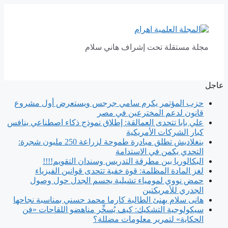
انتقل
إلى
المحتوى
مجلة مستقلة تحت إشراف هاني سلام
عاجل
حزب المؤتمر يكرم سامي جرجس ويستعرض أول مشروع
قانون لدعم المخترعين في مصر
علي بابا تتحدى العمالقة: إطلاق نموذج ذكاء اصطناعي ينافس
كبار الشركات الأمريكية
بنغلاديش تطلق مبادرة طموحة لزراعة 250 مليون شجرة:
التحدي يكمن في الاستدامة
البكالوريا بين مطرقة التدريس وسندان التقويم!!!!
لغز المادة المظلمة: قوة خفية تتحدى قوانين الفيزياء
حمض نووي لمومياء تشيلية يحسم الجدل حول وصول
الجدري للأمريكتين
هانى سلام يهنئ الطالبة كارما محمد حسني بمناسبة نجاحها
سيكولوجية التشكيك: كيف يُسخِّر مناهضو اللقاحات «فن
الحكاية» لتمرير معلومات مضللة؟