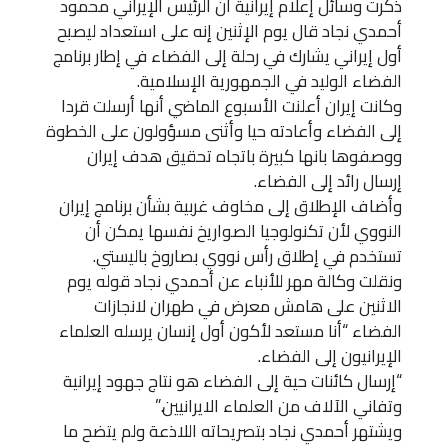
ذكرت وسائل إعلام إيرانية أن الرئيس الإيراني محمود
أحمدي نجاد قال يوم الإثنين إنه على استعداد ليصبح
أول إيراني يشارك في رحلة إلى الفضاء في إطار برنامج
الفضاء الوليد في الجمهورية الإسلامية.
وكانت إيران أعلنت الأسبوع الماضي أنها أرسلت قردا
إلى الفضاء وأعادته حيا وأثنى مسؤولون على الخطوة
ووصفوها بانها كبيرة باتجاه تحقيق هدف إيران
إرسال رائد إلى الفضاء.
وأضاف الإطلاق إلى مخاوف غربية بشأن برنامج إيران
النووي لأن تكنولوجيا الصواريخ نفسها يمكن أن
تستخدم في إطلاق رأس نووي بصاروخ باليستي.
ونقلت وكالة مهر للأنباء عن أحمدي نجاد قوله يوم
الاثنين على هامش معرض في طهران لانجازات
الفضاء “أنا مستعد لأكون أول إنسان يرسله العلماء
الإيرانيون إلى الفضاء.
“إرسال كائنات حية إلى الفضاء هو نتاج جهود إيرانية
وتفاني الآلاف من العلماء الايرانيين.”
ويشتهر أحمدي نجاد بتصريحاته اللاذعة ولم يتضح ما