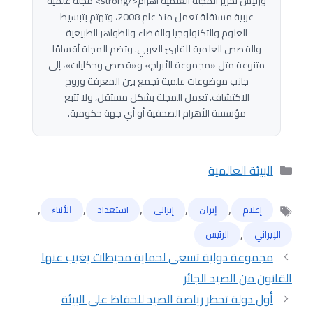
ورئيس تحرير المجلة العلمية أهرام</strong> مجلة علمية
عربية مستقلة تعمل منذ عام 2008، وتهتم بتبسيط
العلوم والتكنولوجيا والفضاء والظواهر الطبيعية
والقصص العلمية للقارئ العربي. وتضم المجلة أقسامًا
متنوعة مثل «مجموعة الأبراج» و«قصص وحكايات»، إلى
جانب موضوعات علمية تجمع بين المعرفة وروح
الاكتشاف. تعمل المجلة بشكل مستقل، ولا تتبع
مؤسسة الأهرام الصحفية أو أي جهة حكومية.
التصنيفات
البيئة العالمية
,
,
,
,
,
إعلام
ﺇﻳﺮﺍﻥ
إيراني
استعداد
ﺍﻷﻧﺒﺎﺀ
الوسوم
,
الإيراني
الرئيس
مجموعة دولية تسعى لحماية محيطات يغيب عنها
القانون من الصيد الجائر
أول دولة تحظر رياضة الصيد للحفاظ على البيئة