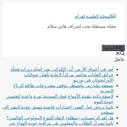
انتقل
إلى
المحتوى
مجلة مستقلة تحت إشراف هاني سلام
القائمة
عاجل
لغز في أعماق الأرض: لُب الكوكب يغير اتجاه دورانه فجأة
حرائق الغابات تحاصر مركزاً لإعادة تأهيل حيوانات
الأورانجوتان في بورنيو
بصفقة ملياريه.. واشنطن توقف مشروعات طاقة الرياح
البحرية
لاصقة ذكية بتقنية الأمواج فوق الصوتية: ثورة واعدة لتحسين
جودة النوم
ناسا تروض غبار القمر: اختبارات قاسية تسبق عودة البشر إلى
سطحه
هل تُعد الرئيسيات «مظلة» لإنقاذ التنوع البيولوجي العالمي؟
ناسا تشرك الطلاب والمعلمين في مراقبة جودة الهواء عبر