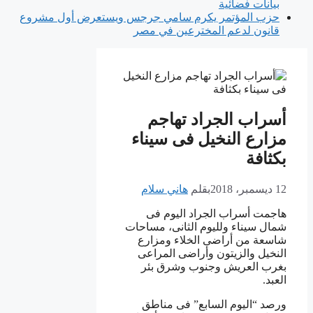
بيانات فضائية
حزب المؤتمر يكرم سامي جرجس ويستعرض أول مشروع
قانون لدعم المخترعين في مصر
أسراب الجراد تهاجم
مزارع النخيل فى سيناء
بكثافة
12 ديسمبر، 2018
بقلم
هاني سلام
هاجمت أسراب الجراد اليوم فى
شمال سيناء ولليوم الثانى، مساحات
شاسعة من أراضى الخلاء ومزارع
النخيل والزيتون وأراضى المراعى
بغرب العريش وجنوب وشرق بئر
العبد.
ورصد “اليوم السابع” فى مناطق