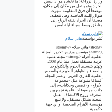
وزارة الزراعة: ما نخشاه هو أن يبيض
الجراد وهو ينتقل من مكان إلى مكان،
موضحاً أن فرق المقاومة سهرت
طوال الليلة الماضية وهى تتعقبه،
مضيفاً أن الجراد نقلته الرياح إلى
مناطق وسط سيناء ليلة أمس.
نُشر بواسطة
هاني سلام
<strong>هاني سلام</strong>
<strong>مؤسس ورئيس تحرير المجلة
العلمية أهرام</strong> مجلة علمية
عربية مستقلة تعمل منذ عام 2008،
وتهتم بتبسيط العلوم والتكنولوجيا
والفضاء والظواهر الطبيعية والقصص
العلمية للقارئ العربي. وتضم المجلة
أقسامًا متنوعة مثل «مجموعة
الأبراج» و«قصص وحكايات»، إلى
جانب موضوعات علمية تجمع بين
المعرفة وروح الاكتشاف. تعمل
المجلة بشكل مستقل، ولا تتبع
مؤسسة الأهرام الصحفية أو أي جهة
حكومية.