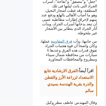
“جعل” و”مصفق” و”تفاحة”، أسراب
الجراد التى باتت ليلتها فى تلك
المنطقة، وقد غطت أشجار النخيل،
وهو ما أصاب الأهالى بالهلع ودفع عدد
منهم لإحراق إطارات مطاطية عسى
أن تبعد بدخانها أسراب الجراد، وبدأت
آثار الجراد الذى يتطاير بين الأشجار
غير ملحوظة.
من جانبها، بدأت
فرق المقاومة
عملها،
وكان واضحاً أن قوة هجمات الجراد
تفوق قدرات هذه الفرق وعددها 6
سيارات من محافظة شمال سيناء
ومطروح والمحافظات المجاورة.
اقرأ أيضاً:
الفرق الارشادية تتابع
الاستعداد لزراعة الأرز والقطن
والذرة بقرية الهندسة بسيدي
سالم
وقال المهندس عاطف مطر وكيل