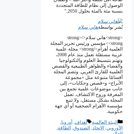
الوصول إلى نظام للطاقة المتجددة
بنسبة مئة بالمئة بحلول 2050.”
نُشر بواسطة
هاني سلام
<strong>هاني سلام</strong>
<strong>مؤسس ورئيس تحرير المجلة
العلمية أهرام</strong> مجلة علمية
عربية مستقلة تعمل منذ عام 2008،
وتهتم بتبسيط العلوم والتكنولوجيا
والفضاء والظواهر الطبيعية والقصص
العلمية للقارئ العربي. وتضم المجلة
أقسامًا متنوعة مثل «مجموعة
الأبراج» و«قصص وحكايات»، إلى
جانب موضوعات علمية تجمع بين
المعرفة وروح الاكتشاف. تعمل
المجلة بشكل مستقل، ولا تتبع
مؤسسة الأهرام الصحفية أو أي جهة
حكومية.
التصنيفات
الوسوم
البيئة العالمية
أهداف
,
أوروبا
,
الأوروبي
,
ﺍﻻﺗﺤﺎﺩ
,
الصندوق
,
الطاقة
,
ﺍﻟﻌﺎﻟﻤﻲ