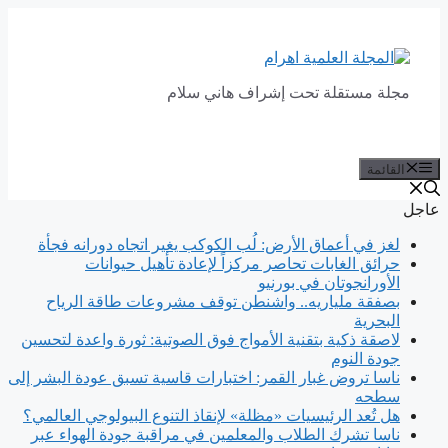
انتقل
إلى
المحتوى
مجلة مستقلة تحت إشراف هاني سلام
القائمة
عاجل
لغز في أعماق الأرض: لُب الكوكب يغير اتجاه دورانه فجأة
حرائق الغابات تحاصر مركزاً لإعادة تأهيل حيوانات
الأورانجوتان في بورنيو
بصفقة ملياريه.. واشنطن توقف مشروعات طاقة الرياح
البحرية
لاصقة ذكية بتقنية الأمواج فوق الصوتية: ثورة واعدة لتحسين
جودة النوم
ناسا تروض غبار القمر: اختبارات قاسية تسبق عودة البشر إلى
سطحه
هل تُعد الرئيسيات «مظلة» لإنقاذ التنوع البيولوجي العالمي؟
ناسا تشرك الطلاب والمعلمين في مراقبة جودة الهواء عبر