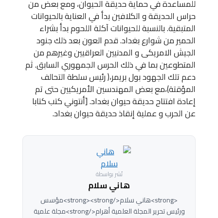
للمساعدة في حماية حديقة الحيوان، ومع بعض من
حراس الحديقة و الكلافين بدأ في العناية بالحيوانات
المتبقية. بالنسبة للحيوانات آكلة اللحوم بدأ بشراء
الحمير من شوارع بغداد. قدم العون بعد ذلك جنود
الجيش الامريكى و المدنيين العراقيين وغيرهم من
المتطوعين بما في ذلك الحرس الجمهوري السابق. ثم
دعم تلك الجهود بول بريمر،( رئيس سلطة التحالف
المؤقتة)،مع بعض المهندسين الأمريكيين حتى تم
إعادة افتتاح حديقة حيوان بغداد. [أنتوني كتب كتابا
عن الحرب و عملية إنقاذ حديقة حيوان بغداد.
نُشر بواسطة
هاني سلام
<strong>هاني سلام</strong><strong>مؤسس
ورئيس تحرير المجلة العلمية أهرام</strong>مجلة علمية