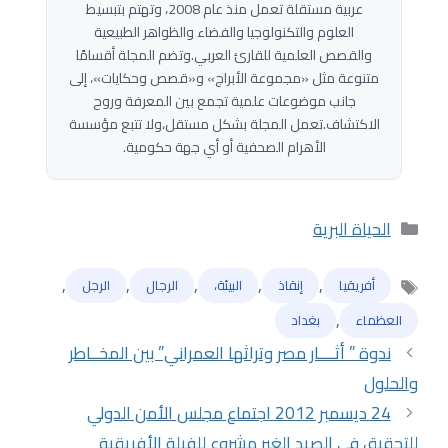
عربية مستقلة تعمل منذ عام 2008، وتهتم بتبسيط
العلوم والتكنولوجيا والفضاء والظواهر الطبيعية
والقصص العلمية للقارئ العربي.وتضم المجلة أقسامًا
متنوعة مثل «مجموعة الأبراج» و«قصص وحكايات»، إلى
جانب موضوعات علمية تجمع بين المعرفة وروح
الاكتشاف.تعمل المجلة بشكل مستقل،ولا تتبع مؤسسة
الأهرام الصحفية أو أي جهة حكومية.
التصنيفات
الحياة البرية
,
,
,
,
,
أفريقيا
إنقاذ
البيئة،
الرجال
الرجل
الوسوم
,
العظماء
بغداد
ندوة ” أثــــار مصر وتراثها العمراني” بين المخــاطر
والحلول
24 ديسمبر 2012 اجتماع مجلس الأمن الدولي
للتحقيق في الصيد الغير مشروع للفيلة الأفريقية