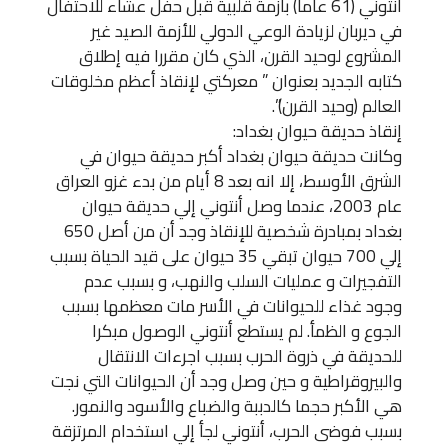
أنتوني (61 عاما) بأزمة قلبية قبل حفل عشاء للاحتفال
في ديربان لزيادة الوعي الدولي للأزمة الصيد غير
المشروع لوحيد القرن، الذي كان مقررا فيه إطلاق
كتابه الجديد بعنوان ” معركتي لإنقاذ أعظم مخلوقات
العالم (وحيد القرن)”.
إنقاذ حديقة حيوان بغداد:
وكانت حديقة حيوان بغداد أكبر حديقة حيوان في
الشرق الأوسط، إلا انه بعد 8 أيام من بدء غزو العراق
عام 2003، عندما وصل أنتوني إلي حديقة حيوان
بغداد بمبادرة شخصية للإنقاذ وجد أن من أصل 650
إلي 700 حيوان تبقي 35 حيوان على قيد الحياة بسبب
التفجيرات و عمليات السلب والنهب، و بسبب عدم
وجود غذاء للحيوانات في الأسر مات معظمها بسبب
الجوع و الظمأ. لم يستطع أنتوني الوصول مبكرا
للحديقة في ذروة الحرب بسبب اجرءات الانتقال
والبيروقراطية و حين وصل وجد أن الحيوانات التي نجت
هي الأكبر حجما كالدببة والضباع والأسود والنمور.
بسبب فوضى الحرب، أنتوني لجأ إلي استخدام المرتزقة