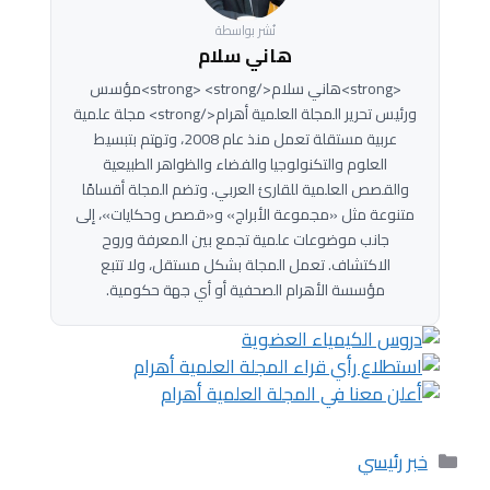
نُشر بواسطة
هاني سلام
<strong>هاني سلام</strong> <strong>مؤسس
ورئيس تحرير المجلة العلمية أهرام</strong> مجلة علمية
عربية مستقلة تعمل منذ عام 2008، وتهتم بتبسيط
العلوم والتكنولوجيا والفضاء والظواهر الطبيعية
والقصص العلمية للقارئ العربي. وتضم المجلة أقسامًا
متنوعة مثل «مجموعة الأبراج» و«قصص وحكايات»، إلى
جانب موضوعات علمية تجمع بين المعرفة وروح
الاكتشاف. تعمل المجلة بشكل مستقل، ولا تتبع
مؤسسة الأهرام الصحفية أو أي جهة حكومية.
التصنيفات
خبر رئيسي