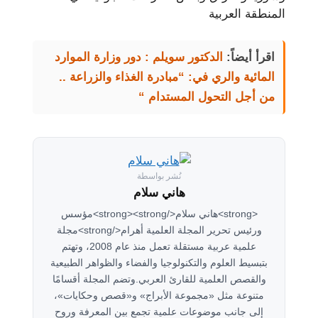
المنطقة العربية
اقرأ أيضاً:
الدكتور سويلم : دور وزارة الموارد
المائية والري في: “مبادرة الغذاء والزراعة ..
من أجل التحول المستدام “
نُشر بواسطة
هاني سلام
<strong>هاني سلام</strong><strong>مؤسس
ورئيس تحرير المجلة العلمية أهرام</strong>مجلة
علمية عربية مستقلة تعمل منذ عام 2008، وتهتم
بتبسيط العلوم والتكنولوجيا والفضاء والظواهر الطبيعية
والقصص العلمية للقارئ العربي.وتضم المجلة أقسامًا
متنوعة مثل «مجموعة الأبراج» و«قصص وحكايات»،
إلى جانب موضوعات علمية تجمع بين المعرفة وروح