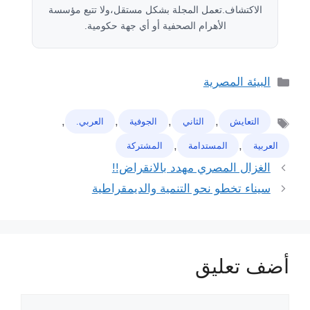
الاكتشاف.تعمل المجلة بشكل مستقل،ولا تتبع مؤسسة
الأهرام الصحفية أو أي جهة حكومية.
التصنيفات
البيئة المصرية
,
,
,
,
التعايش
ﺍﻟﺜﺎﻧﻲ
ﺍﻟﺠﻮﻓﻴﺔ
العربي.
الوسوم
,
,
ﺍﻟﻌﺮﺑﻴﺔ
المستدامة
المشتركة
الغزال المصري مهدد بالانقراض!!
سيناء تخطو نحو التنمية والديمقراطية
أضف تعليق
تعليق