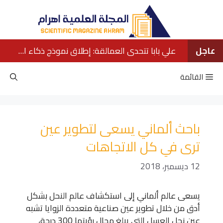
نتقل
لى
لمحتوى
عاجل
علي بابا تتحدى العمالقة: إطلاق نموذج ذكاء اصطناعي ينافس كبار الشركات الأمريكية
القائمة
باحث ألماني يسعى لتطوير عين
ترى في كل الاتجاهات
12 ديسمبر، 2018
يسعى عالم ألماني إلى استكشاف عالم النحل بشكل
أدق من خلال تطوير عين صناعية متعددة الزوايا تشبه
عين نحل العسل التي يبلغ مجال رؤيتها 300 درجة،