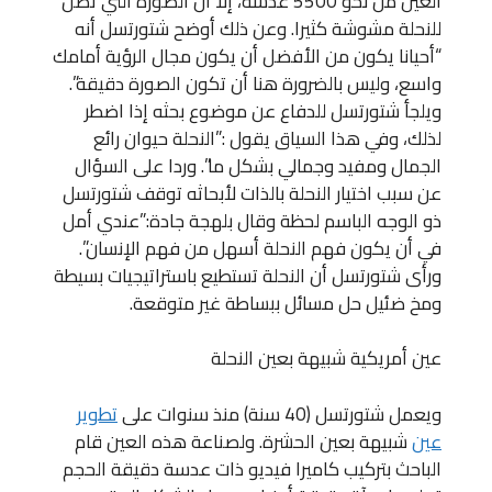
العين من نحو 5500 عدسة، إلا أن الصورة التي تصل
للنحلة مشوشة كثيرا. وعن ذلك أوضح شتورتسل أنه
“أحيانا يكون من الأفضل أن يكون مجال الرؤية أمامك
واسع، وليس بالضرورة هنا أن تكون الصورة دقيقة”.
ويلجأ شتورتسل للدفاع عن موضوع بحثه إذا اضطر
لذلك، وفي هذا السياق يقول :”النحلة حيوان رائع
الجمال ومفيد وجمالي بشكل ما”. وردا على السؤال
عن سبب اختيار النحلة بالذات لأبحاثه توقف شتورتسل
ذو الوجه الباسم لحظة وقال بلهجة جادة:”عندي أمل
في أن يكون فهم النحلة أسهل من فهم الإنسان”.
ورأى شتورتسل أن النحلة تستطيع باستراتيجيات بسيطة
ومخ ضئيل حل مسائل ببساطة غير متوقعة.
عين أمريكية شبيهة بعين النحلة
ويعمل شتورتسل (40 سنة) منذ سنوات على
تطوير
عين
شبيهة بعين الحشرة. ولصناعة هذه العين قام
الباحث بتركيب كاميرا فيديو ذات عدسة دقيقة الحجم