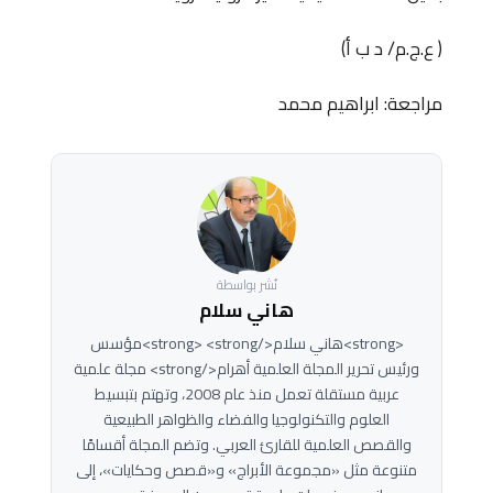
( ع.ج.م/ د ب أ)
مراجعة: ابراهيم محمد
نُشر بواسطة
هاني سلام
<strong>هاني سلام</strong> <strong>مؤسس
ورئيس تحرير المجلة العلمية أهرام</strong> مجلة علمية
عربية مستقلة تعمل منذ عام 2008، وتهتم بتبسيط
العلوم والتكنولوجيا والفضاء والظواهر الطبيعية
والقصص العلمية للقارئ العربي. وتضم المجلة أقسامًا
متنوعة مثل «مجموعة الأبراج» و«قصص وحكايات»، إلى