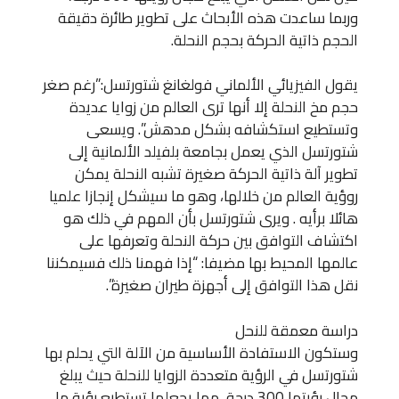
وربما ساعدت هذه الأبحاث على تطوير طائرة دقيقة
الحجم ذاتية الحركة بحجم النحلة.
يقول الفيزيائي الألماني فولغانغ شتورتسل:”رغم صغر
حجم مخ النحلة إلا أنها ترى العالم من زوايا عديدة
وتستطيع استكشافه بشكل مدهش”. ويسعى
شتورتسل الذي يعمل بجامعة بلفيلد الألمانية إلى
تطوير آلة ذاتية الحركة صغيرة تشبه النحلة يمكن
روؤية العالم من خلالها، وهو ما سيشكل إنجازا علميا
هائلا برأيه . ويرى شتورتسل بأن المهم في ذلك هو
اكتشاف التوافق بين حركة النحلة وتعرفها على
عالمها المحيط بها مضيفا: “إذا فهمنا ذلك فسيمكننا
نقل هذا التوافق إلى أجهزة طيران صغيرة”.
دراسة معمقة للنحل
وستكون الاستفادة الأساسية من الآلة التي يحلم بها
شتورتسل في الرؤية متعددة الزوايا للنحلة حيث يبلغ
مجال رؤيتها 300 درجة، مما يجعلها تستطيع رؤية ما