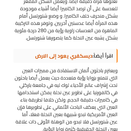
تعلوها مرآة دقيقة أيضا. ويعمل الشكل المقعر
للعدسة على أن ترصد الكاميرا أيضا أشياء موجودة
بشكل منحرف خلف الكاميرا. و وضع شتورتسل أمام
هذه المرآة أيضا عدستين أخريين. وتوفر هذه التركيبة
الماهرة من العدسات زاوية رؤية من 280 درجة مئوية
بشكل يشبه عين النحلة كما يتصورها شتورتسل.
اقرأ أيضاً:
ديسكفري يعود إلى الارض
ويعتزم باحثون ألمان الاستفادة من مميزات العين
التي تتمتع بزوايا رؤية متعددة حيث يعمل أيضا باحثون
تحت إشراف عالم الأحياء لوك ليه في جامعة باركلي
في كالفورنيا على تطوير عين نحلة يمكن استخدامها
في كاميرات دقيقة الحجم. ولكن خلافا لطريقة بناء
العين التي يعكف الباحث الألماني على تطويرها فإن
العين الأمريكية تبدو شبيهة بعين النحلة فعلا، أما
عين شتورتسل فلا تبدو من الوهلة الأولى ذات علاقة
بعين النحلة الحقيقية كثيرة زوايا الرؤية.