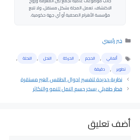
جانب موضوعات علمية تجمع بين المعرفة وروح
الاكتشاف. تعمل المجلة بشكل مستقل، ولا تتبع
مؤسسة الأهرام الصحفية أو أي جهة حكومية.
التصنيفات
خبر رئيسي
,
,
,
,
,
ألماني
الحجم
الحركة
النحل
النحلة
الوسوم
,
تطوير
دقيقة
نظرية جديدة لتفسير احوال الطقس الغير مستقرة
فطر طفيلي يسخر جسم النمل للنمو والتكاثر
أضف تعليق
تعليق