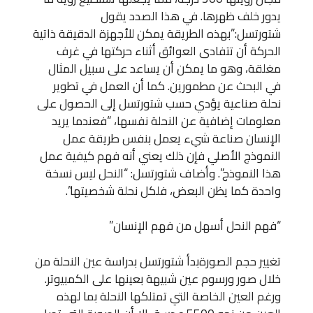
يدور خلف ظهرها. في هذا الصدد يقول
شتورتسل:”بهذه الطريقة يمكن للأجهزة الدقيقة ذاتية
الحركة أن تتفادى العوائق أثناء حركتها في غرف
مغلقة، وهو ما يمكن أن يساعد على سبيل المثال
في البحث عن مطمورين. كما أن العمل في تطوير
نحلة صناعية يؤدي حسب شتورتسل إلى الحصول على
معلومات إضافية عن النحلة نفسها، “فعندما يريد
الإنسان صناعة شيء يعمل بنفس طريقة عمل
النموذج الأصلي فإن ذلك يعني أنه فهم كيفية عمل
هذا النموذج”. وأضاف شتورتسل: “النحل ليس نسخة
واحدة كما يظن البعض، فلكل نحلة شخصيتها”.
“فهم النحل أسهل من فهم الإنسان”
تغيير حجم الصورةبدأ شتورتسل بدراسة عين النحلة من
خلال صور ورسوم عين شبيهة بعينها على الكمبيوتر.
ورغم العين الخاصة التي تمتلكها النحلة بما لهذه