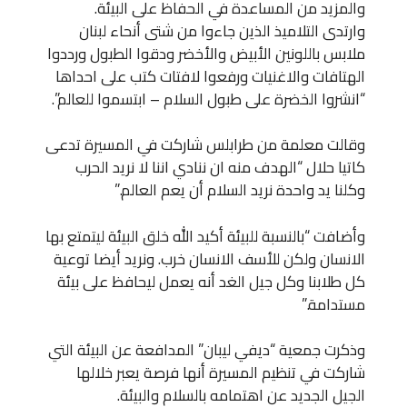
والمزيد من المساعدة في الحفاظ على البيئة.
وارتدى التلاميذ الذين جاءوا من شتى أنحاء لبنان
ملابس باللونين الأبيض والأخضر ودقوا الطبول ورددوا
الهتافات والاغنيات ورفعوا لافتات كتب على احداها
“انشروا الخضرة على طبول السلام – ابتسموا للعالم”.
وقالت معلمة من طرابلس شاركت في المسيرة تدعى
كاتيا حلال “الهدف منه ان ننادي اننا لا نريد الحرب
وكلنا يد واحدة نريد السلام أن يعم العالم.”
وأضافت “بالنسبة للبيئة أكيد الله خلق البيئة ليتمتع بها
الانسان ولكن للأسف الانسان خرب. ونريد أيضا توعية
كل طلابنا وكل جيل الغد أنه يعمل ليحافظ على بيئة
مستدامة.”
وذكرت جمعية “ديفي ليبان” المدافعة عن البيئة التي
شاركت في تنظيم المسيرة أنها فرصة يعبر خلالها
الجيل الجديد عن اهتمامه بالسلام والبيئة.