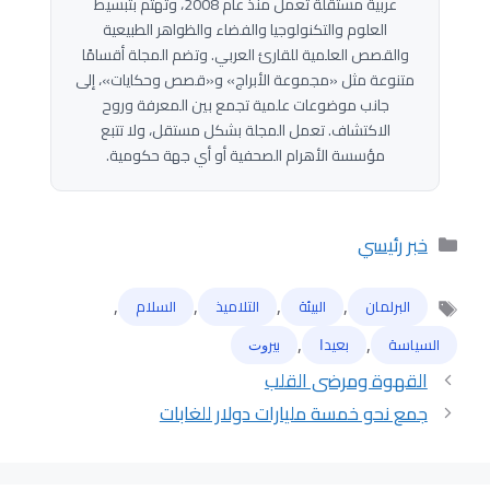
عربية مستقلة تعمل منذ عام 2008، وتهتم بتبسيط
العلوم والتكنولوجيا والفضاء والظواهر الطبيعية
والقصص العلمية للقارئ العربي. وتضم المجلة أقسامًا
متنوعة مثل «مجموعة الأبراج» و«قصص وحكايات»، إلى
جانب موضوعات علمية تجمع بين المعرفة وروح
الاكتشاف. تعمل المجلة بشكل مستقل، ولا تتبع
مؤسسة الأهرام الصحفية أو أي جهة حكومية.
التصنيفات
خبر رئيسي
,
,
,
,
البرلمان
البيئة
التلاميذ
السلام
الوسوم
,
,
السياسة
ﺑﻌﻴﺪﺍ
ﺑﻴﺮﻭﺕ
القهوة ومرضى القلب
جمع نحو خمسة مليارات دولار للغابات