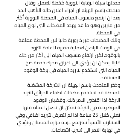
حددتها هيئة الرقابة النووية كخطة للعمل. وقال
متحدث باسم الهيئة ان اجراء اعلان حالة التأهب اتخذ
بعد ان ارتفع منسوب المياه في المحطة النووية أكثر
من مترين وهو ما قد يهدد المضخات التي توزع المياه
في المحطة.
وتلك المضخات غير ضرورية حاليا لان المحطة مغلقة
في الوقت الراهن لعملية مقررة لاعادة التزود
بالوقود. لكن ارتفاع منسوب المياه الى أكثر من ذلك
قليلا يمكن ان يؤدي الى اغراق محرك خدمة ضخ
المياه التي تستخدم لتبريد المياه في بركة الوقود
المستنفد.
وذكر المتحدث باسم الهيئة ان الشركة المشغلة
للمحطة قد تستخدم مضخات اطفاء الحرائق لتبريد
البركة اذا اقتضى الامر ذلك. وقضبان الوقود
الموضوعة في البركة يمكن ان تجعل المياه فيها
تغلي خلال 25 ساعة اذا لم تتعرض لتبريد اضافي وفي
السيناريو الأسوأ سترتفع درجة حرارة القضبان وتؤدي
في نهاية الامر الى تسرب اشعاعات.