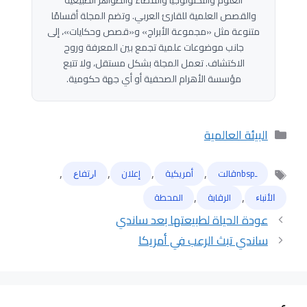
والقصص العلمية للقارئ العربي. وتضم المجلة أقسامًا
متنوعة مثل «مجموعة الأبراج» و«قصص وحكايات»، إلى
جانب موضوعات علمية تجمع بين المعرفة وروح
الاكتشاف. تعمل المجلة بشكل مستقل، ولا تتبع
مؤسسة الأهرام الصحفية أو أي جهة حكومية.
التصنيفات
البيئة العالمية
,
,
,
,
ـnbspقالت
أمريكية
إعلان
ﺍﺭﺗﻔﺎﻉ
الوسوم
,
,
ﺍﻷﻧﺒﺎﺀ
الرقابة
المحطة
عودة الحياة لطبيعتها بعد ساندي
ساندي تبث الرعب في أمريكا