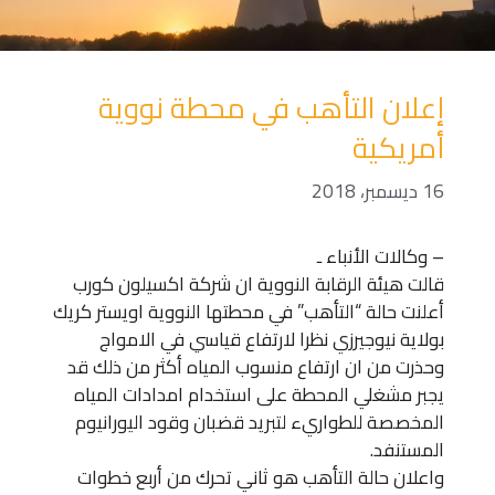
إعلان التأهب في محطة نووية
أمريكية
16 ديسمبر، 2018
– وكالات الأنباء ـ
قالت هيئة الرقابة النووية ان شركة اكسيلون كورب
أعلنت حالة “التأهب” في محطتها النووية اويستر كريك
بولاية نيوجيرزي نظرا لارتفاع قياسي في الامواج
وحذرت من ان ارتفاع منسوب المياه أكثر من ذلك قد
يجبر مشغلي المحطة على استخدام امدادات المياه
المخصصة للطواريء لتبريد قضبان وقود اليورانيوم
المستنفد.
واعلان حالة التأهب هو ثاني تحرك من أربع خطوات