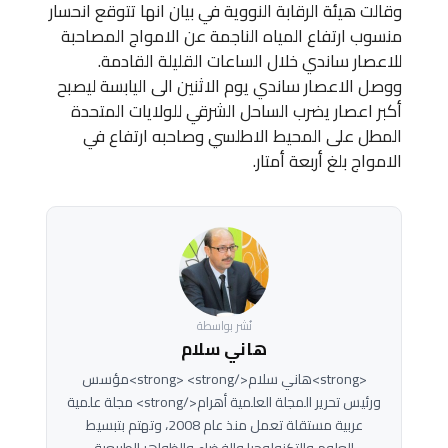
وقالت هيئة الرقابة النووية في بيان انها تتوقع انحسار
منسوب ارتفاع المياه الناجمة عن الامواج المصاحبة
للاعصار ساندي خلال الساعات القليلة القادمة.
ووصل الاعصار ساندي يوم الاثنين الى اليابسة ليصبح
أكبر اعصار يضرب الساحل الشرقي للولايات المتحدة
المطل على المحيط الاطلسي وصاحبه ارتفاع في
الامواج بلغ أربعة أمتار.
نُشر بواسطة
هاني سلام
<strong>هاني سلام</strong> <strong>مؤسس
ورئيس تحرير المجلة العلمية أهرام</strong> مجلة علمية
عربية مستقلة تعمل منذ عام 2008، وتهتم بتبسيط
العلوم والتكنولوجيا والفضاء والظواهر الطبيعية