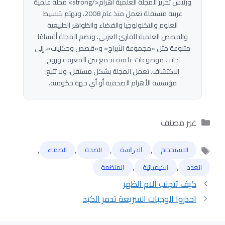
ورئيس تحرير المجلة العلمية أهرام</strong> مجلة علمية
عربية مستقلة تعمل منذ عام 2008، وتهتم بتبسيط
العلوم والتكنولوجيا والفضاء والظواهر الطبيعية
والقصص العلمية للقارئ العربي. وتضم المجلة أقسامًا
متنوعة مثل «مجموعة الأبراج» و«قصص وحكايات»، إلى
جانب موضوعات علمية تجمع بين المعرفة وروح
الاكتشاف. تعمل المجلة بشكل مستقل، ولا تتبع
مؤسسة الأهرام الصحفية أو أي جهة حكومية.
التصنيفات
غير مصنف
,
,
,
,
الاستخدام
ﺍﻟﺪﺭﺍﺳﺔ
الصحة
الصماء
الوسوم
,
,
الغدد
ﺍﻟﻜﻴﻤﻴﺎﺋﻴﺔ
ﺍﻟﻤﻨﻈﻤﺔ
كيف تتجنب آلام الظهر
احذروا الوجبات السريعة تدمر الكبد