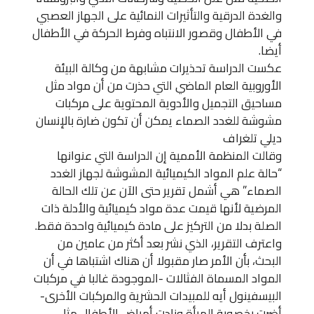
والغدة الدرقية والتأثيرات النمائية على الجهاز العصبي
في الأطفال وقصور الانتباه وفرط الحركة في الأطفال
أيضا.
عكست الدراسة تحذيرات مشابهة من وكالة البيئة
الأوروبية العام الماضي التي حذرت من أن مواد مثل
مساحيق التجميل والأدوية المحتوية على مركبات
مشوشة للغدد الصماء يمكن أن تكون ضارة بالإنسان
ديلي تلغراف
وقالت المنظمة الأممية إن الدراسة التي عنوانها
“حالة علم المواد الكيميائية المشوشة لجهاز الغدد
الصماء” هي أشمل تقرير حتى الآن عن تلك الحالة
المرضية لأنها قيمت عدة مواد كيميائية والأدلة ذات
الصلة بدلا من التركيز على مادة كيميائية واحدة فقط.
واعترف التقرير، الذي نشر بعد أكثر من عامين من
البحث، بأن الأمر صار مقبولا أن هناك اشتباها في أن
المواد المسماة الفثالات -الموجودة غالبا في مركبات
البيسفينول أيه للمبيدات الحشرية والمركبات الأخرى-
أضرت بخصوبة المرأة وزادت أمراض الأطفال مثل