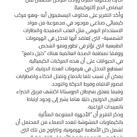
ابيضاض الدم (اللوكيميا).
وأكد التقرير على مخاوف البيسفينول أيه -وهو مركب
كيميائي صناعي موجود في مجموعة من مواد
الاستخدام اليومي مثل العلب الصفيحة والنظارات
الشمسية- التي يُعتقد أنها تتدخل في الهرمونات
الطبيعية التي تؤثر في تطور ونمو الشخص.
ووفقا لمنظمة الصحة العالمية هناك “دليل دامغ”
في الحيوانات على أن هذه المركبات الكيميائية
تستطيع التدخل في هرمونات الغدة الدرقية، التي
يمكن أن تسبب تلفا بالدماغ وتقلل الذكاء واضطرابات
قصور الانتباه وفرط الحركة والتوحد.
وفيما يتعلق بسرطان البروستاتا اكتشف فريق الخبراء
الطبيين الدوليين دليلا هاما يشير إلى وجود ارتباط
بالمبيدات الزراعية.
وذكر التقرير أن “الأجهزة المتنوعة المتأثرة
بالكيماويات المشوشة للغدد الصماء من المحتمل أن
تشمل كل الأنظمة الهرمونية، وتتراوح من تلك التي