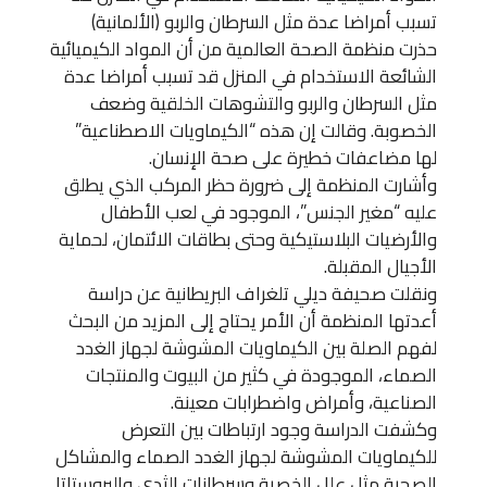
تسبب أمراضا عدة مثل السرطان والربو (الألمانية)
حذرت منظمة الصحة العالمية من أن المواد الكيميائية
الشائعة الاستخدام في المنزل قد تسبب أمراضا عدة
مثل السرطان والربو والتشوهات الخلقية وضعف
الخصوبة. وقالت إن هذه “الكيماويات الاصطناعية”
لها مضاعفات خطيرة على صحة الإنسان.
وأشارت المنظمة إلى ضرورة حظر المركب الذي يطلق
عليه “مغير الجنس”، الموجود في لعب الأطفال
والأرضيات البلاستيكية وحتى بطاقات الائتمان، لحماية
الأجيال المقبلة.
ونقلت صحيفة ديلي تلغراف البريطانية عن دراسة
أعدتها المنظمة أن الأمر يحتاج إلى المزيد من البحث
لفهم الصلة بين الكيماويات المشوشة لجهاز الغدد
الصماء، الموجودة في كثير من البيوت والمنتجات
الصناعية، وأمراض واضطرابات معينة.
وكشفت الدراسة وجود ارتباطات بين التعرض
للكيماويات المشوشة لجهاز الغدد الصماء والمشاكل
الصحية مثل علل الخصية وسرطانات الثدي والبروستاتا