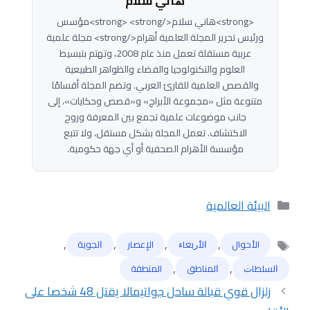
هاني سلام
<strong>هاني سلام</strong> <strong>مؤسس
ورئيس تحرير المجلة العلمية أهرام</strong> مجلة علمية
عربية مستقلة تعمل منذ عام 2008، وتهتم بتبسيط
العلوم والتكنولوجيا والفضاء والظواهر الطبيعية
والقصص العلمية للقارئ العربي. وتضم المجلة أقسامًا
متنوعة مثل «مجموعة الأبراج» و«قصص وحكايات»، إلى
جانب موضوعات علمية تجمع بين المعرفة وروح
الاكتشاف. تعمل المجلة بشكل مستقل، ولا تتبع
مؤسسة الأهرام الصحفية أو أي جهة حكومية.
التصنيفات
البيئة العالمية
,
,
,
,
الأحوال
ﺍﻷﺭﺑﻌﺎﺀ
الإعصار
ﺍﻟﺠﻮﻳﺔ
الوسوم
,
,
ﺍﻟﺴﻠﻄﺎﺕ
ﺍﻟﻤﻨﺎﻃﻖ
المنطقة
زلزال قوي قبالة ساحل جواتيمالا يقتل 48 شخصا على