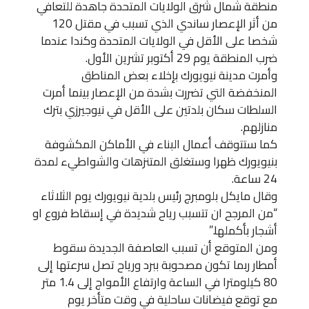
منطقة شمال شرق الولايات المتحدة جاهدة للتعافي
من أثر الإعصار ساندي الذي تسبب في مقتل 120
شخصا على الأقل في الولايات المتحدة وكندا عندما
ضرب المنطقة يوم 29 أكتوبر تشرين الأول.
وأمرت مدينة نيويورك بإخلاء بعض المناطق
المنخفضة التي تضررت بشدة من الإعصار بينما أمرت
السلطات سكان بلدتين على الأقل في نيوجيرزي بترك
منازلهم.
كما ستتوقف أعمال البناء في الأماكن المكشوفة
بنيويورك ظهرا وستغلق المتنزهات والشواطيء لمدة
24 ساعة.
وقال مايكل بلومبرج رئيس بلدية نيويورك يوم الثلاثاء
“من المرجح ان تتسبب رياح شديدة في إسقاط فروع او
أشجار بأكملها.”
ومن المتوقع أن تسبب العاصفة الجديدة سقوط
أمطار ربما تكون مصحوبة ببرد ورياح تصل سرعتها إلى
80 كيلومترا في الساعة وارتفاع الأمواج إلى 1.4 متر
مع توقع فيضانات ساحلية في وقت متأخر يوم