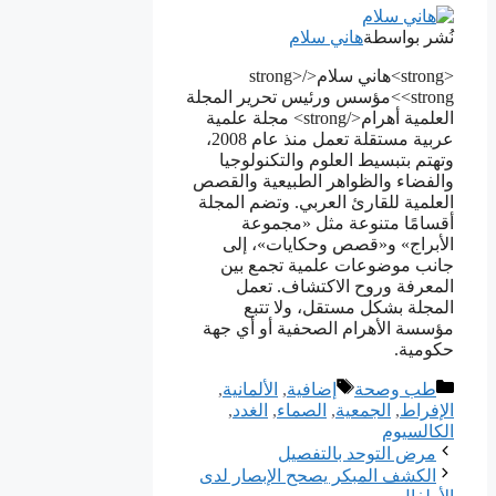
نُشر بواسطة
هاني سلام
<strong>هاني سلام</strong>
<strong>مؤسس ورئيس تحرير المجلة
العلمية أهرام</strong> مجلة علمية
عربية مستقلة تعمل منذ عام 2008،
وتهتم بتبسيط العلوم والتكنولوجيا
والفضاء والظواهر الطبيعية والقصص
العلمية للقارئ العربي. وتضم المجلة
أقسامًا متنوعة مثل «مجموعة
الأبراج» و«قصص وحكايات»، إلى
جانب موضوعات علمية تجمع بين
المعرفة وروح الاكتشاف. تعمل
المجلة بشكل مستقل، ولا تتبع
مؤسسة الأهرام الصحفية أو أي جهة
حكومية.
التصنيفات
الوسوم
طب وصحة
إضافية
,
الألمانية
,
الإفراط
,
ﺍﻟﺠﻤﻌﻴﺔ
,
الصماء
,
الغدد
,
الكالسيوم
مرض التوحد بالتفصيل
الكشف المبكر يصحح الإبصار لدى