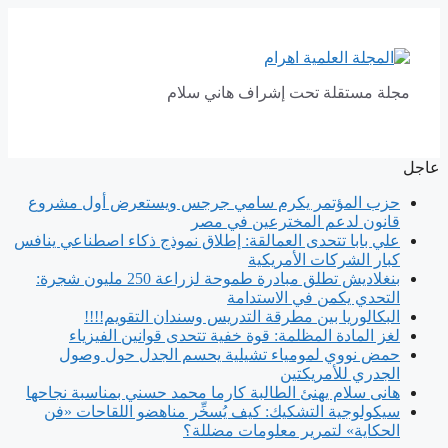
انتقل
إلى
المحتوى
مجلة مستقلة تحت إشراف هاني سلام
عاجل
حزب المؤتمر يكرم سامي جرجس ويستعرض أول مشروع
قانون لدعم المخترعين في مصر
علي بابا تتحدى العمالقة: إطلاق نموذج ذكاء اصطناعي ينافس
كبار الشركات الأمريكية
بنغلاديش تطلق مبادرة طموحة لزراعة 250 مليون شجرة:
التحدي يكمن في الاستدامة
البكالوريا بين مطرقة التدريس وسندان التقويم!!!!
لغز المادة المظلمة: قوة خفية تتحدى قوانين الفيزياء
حمض نووي لمومياء تشيلية يحسم الجدل حول وصول
الجدري للأمريكتين
هانى سلام يهنئ الطالبة كارما محمد حسني بمناسبة نجاحها
سيكولوجية التشكيك: كيف يُسخِّر مناهضو اللقاحات «فن
الحكاية» لتمرير معلومات مضللة؟