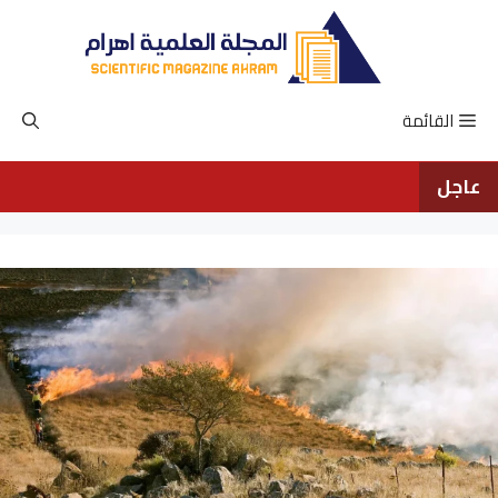
نتقل
لى
لمحتوى
القائمة
عاجل