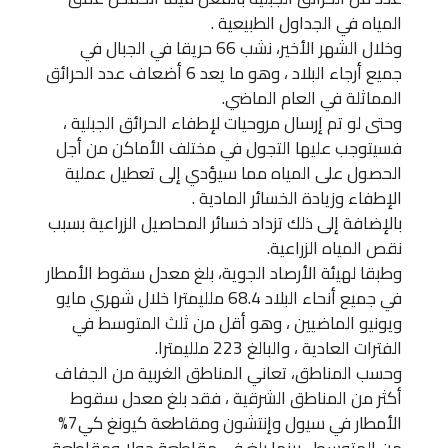
المياه في الجداول الطبيعية .
وخلال الشهر الأخير، نشب 66 حريقا في الجبال في
جميع أرجاء البلاد ، وهو ما يعد 6 أضعاف عدد الحرائق
المماثلة في العام الماضي.
وحتى لو تم إرسال مروحيات لإطفاء الحرائق الجبلية ،
فسيتوجب عليها التجول في مختلف الأماكن من أجل
الحصول على المياه مما سيؤدي إلى تعطيل عملية
الإطفاء وزيادة الخسائر المادية .
بالإضافة إلى ذلك تزداد خسائر المحاصيل الزراعية بسبب
نقص المياه الزراعية.
وطبقا لهيئة الأرصاد الجوية، بلغ معدل سقوط الأمطار
في جميع أنحاء البلاد 68.4 ملليمترا خلال شهري مايو
ويونيو الماضيين ، وهو أقل من ثلث المتوسط في
الفترات العادية ، والبالغ 223 ملليمترا.
وحسب المناطق، تعاني المناطق الغربية من الجفاف
أكثر من المناطق الشرقية ، فقد بلغ معدل سقوط
الأمطار في سيول وإنتشون ومقاطعة كيونغ كي7%
من المتوسط ، بينما بلغ في مقاطعة جولا ومقاطعة