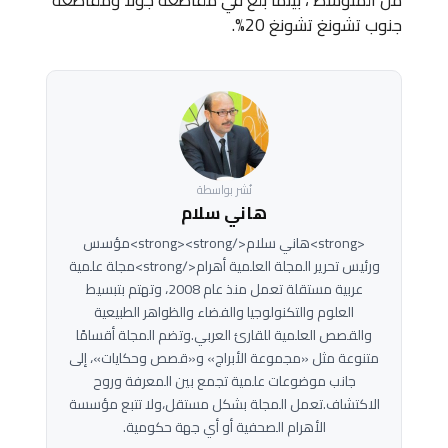
جنوب تشونغ تشونغ 20%.
نُشر بواسطة
هاني سلام
<strong>هاني سلام</strong><strong>مؤسس
ورئيس تحرير المجلة العلمية أهرام</strong>مجلة علمية
عربية مستقلة تعمل منذ عام 2008، وتهتم بتبسيط
العلوم والتكنولوجيا والفضاء والظواهر الطبيعية
والقصص العلمية للقارئ العربي.وتضم المجلة أقسامًا
متنوعة مثل «مجموعة الأبراج» و«قصص وحكايات»، إلى
جانب موضوعات علمية تجمع بين المعرفة وروح
الاكتشاف.تعمل المجلة بشكل مستقل،ولا تتبع مؤسسة
الأهرام الصحفية أو أي جهة حكومية.