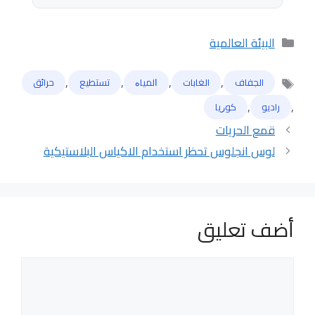
التصنيفات
البيئة العالمية
,
,
,
,
الجفاف
الغابات
ﺍﻟﻤﻴﺎﻩ
تستطيع
حرائق
الوسوم
,
,
راديو
ﻛﻮﺭﻳﺎ
قمع الحريات
لوس انجلوس تحظر استخدام الاكياس البلاستيكية
أضف تعليق
تعليق