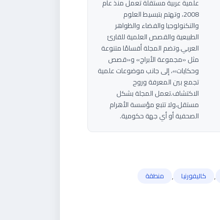
علمية عربية مستقلة تعمل منذ عام
2008، وتهتم بتبسيط العلوم
والتكنولوجيا والفضاء والظواهر
الطبيعية والقصص العلمية للقارئ
العربي.وتضم المجلة أقسامًا متنوعة
مثل «مجموعة الأبراج» و«قصص
وحكايات»، إلى جانب موضوعات علمية
تجمع بين المعرفة وروح
الاكتشاف.تعمل المجلة بشكل
مستقل،ولا تتبع مؤسسة الأهرام
الصحفية أو أي جهة حكومية.
,
,
كاليفورنيا
منطقة