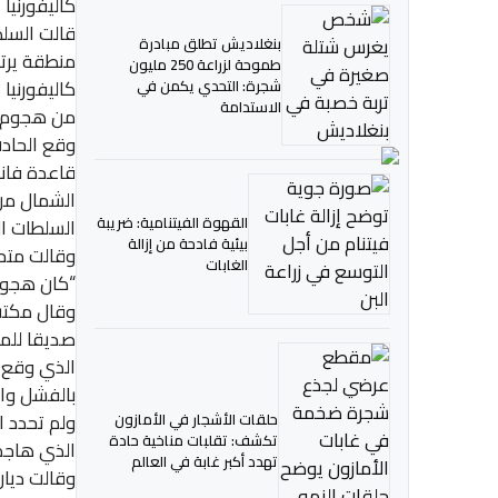
كاليفورنيا 
قالت السل
بنغلاديش تطلق مبادرة
منطقة يرتا
طموحة لزراعة 250 مليون
كاليفورنيا 
شجرة: التحدي يكمن في
الاستدامة
من هجوم 
وقع الحاد
قاعدة فاند
الشمال من 
القهوة الفيتنامية: ضريبة
السلطات ا
بيئية فادحة من إزالة
وقالت متحد
الغابات
“كان هجوم
وقال مكتب
صديقا للمت
الذي وقع ق
بالفشل وا
ولم تحدد ا
حلقات الأشجار في الأمازون
تكشف: تقلبات مناخية حادة
الذي هاجم
تهدد أكبر غابة في العالم
وقالت ديان