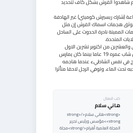
م شاهدوا القرش بشكل كاف لتحديد
عة (شارك ريسيرش كوميتي) غير الهادفة
ي توثق هجمات اسماك القرش إن مثل
ت المميتة نادرة الحدوث على الساحل
ايات المتحدة.
 والعشرين من اكتوبر تشرين الاول
2010 قتل شاب عمره 19 عاما بينما كان يمارس
زلج في نفس الشاطيء عندما هاجمه
تحت الماء. وتوفي الرجل لاحقا متأثرا
كتب المقال
هاني سلام
<strong>هاني سلام</strong>
<strong>مؤسس ورئيس تحرير
المجلة العلمية أهرام</strong>مجلة