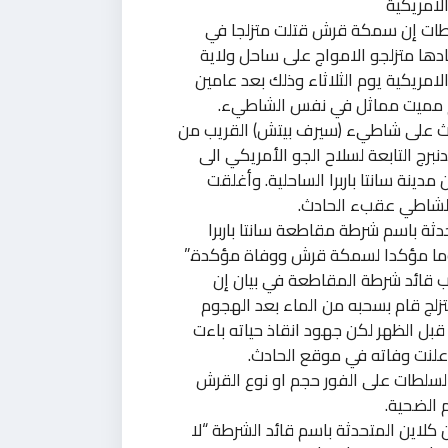
الامريكية
طات إن سمكة قرش قتلت متزلجا في
دها متزلجو الامواج على ساحل ولاية
الامريكية يوم الثلاثاء وذلك بعد عامين
مميت مماثل في نفس الشاطيء.
ث على شاطيء (سيرف بيتش) القريب من
نبرج التابعة لسلاح الجو الأمريكي الى
مدينة سانتا باربرا الساحلية. وأغلقت
لشاطي عقبء الحادث.
ثة باسم شرطة مقاطعة سانتا باربرا
ا مؤكدا لسمكة قرش ووفاة مؤكدة.”
 قائد شرطة المقاطعة في بيان إن
زلج قام بسحبه من الماء بعد الهجوم
بل الظهر لكن جهود انقاذ حياته باءت
علنت وفاته في موقع الحادث.
لسلطات على الفور حجم او نوع القرش
 الضحية.
 كلاين المتحدثة باسم قائد الشرطة “لا