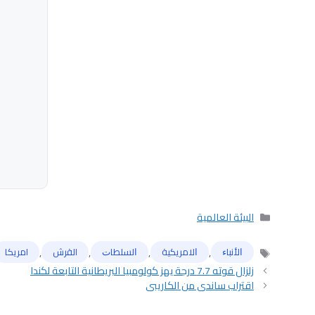
التصنيفات
البيئة العالمية
,
,
,
,
ﺍﻷﻧﺒﺎﺀ
ﺍﻻﻣﺮﻳﻜﻴﺔ
ﺍﻟﺴﻠﻄﺎﺕ
القرش
امريكا
الوسوم
زلزال قوته 7.7 درجة يهز كولومبيا البريطانية التابعة لكندا
اقتراب ساندي من الكاريبي