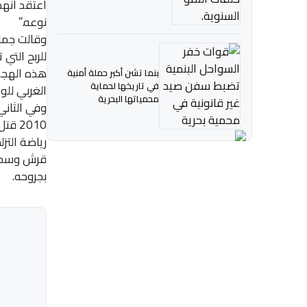
اعتقد انه
نوعه.”
وقالت جما
للربح الت
هذه الهجما
بنما تشن أكبر حملة أمنية
في تاريخها لحماية
الغربي للول
محمياتها البحرية
وفي الثاني
رياضة الت
قرش وسحبه 
بجروحه.