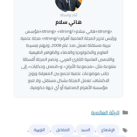
نُشر بواسطة
هاني سلام
<strong>هاني سلام</strong> <strong>مؤسس
ورئيس تحرير المجلة العلمية أهرام</strong> مجلة علمية
عربية مستقلة تعمل منذ عام 2008، وتهتم بتبسيط
العلوم والتكنولوجيا والفضاء والظواهر الطبيعية
والقصص العلمية للقارئ العربي. وتضم المجلة أقسامًا
متنوعة مثل «مجموعة الأبراج» و«قصص وحكايات»، إلى
جانب موضوعات علمية تجمع بين المعرفة وروح
الاكتشاف. تعمل المجلة بشكل مستقل، ولا تتبع
مؤسسة الأهرام الصحفية أو أي جهة حكومية.
التصنيفات
البيئة العالمية
,
,
,
,
الإشعاع
ﺍﻟﺴﻴﺪ
ﺍﻟﻤﻔﺎﻋﻞ
ﺍﻟﻨﻮﻭﻳﺔ