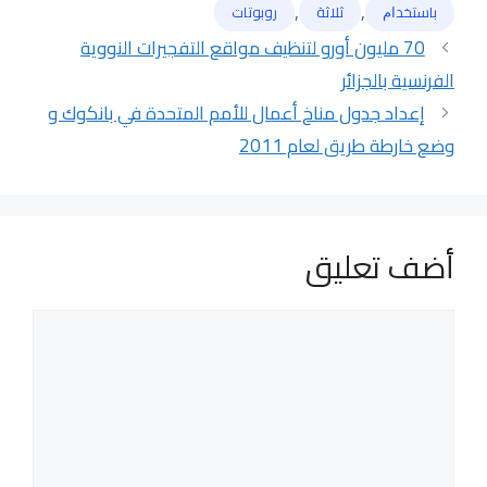
الوسوم
,
,
ﺑﺎﺳﺘﺨﺪﺍﻡ
ثلاثة
روبوتات
70 مليون أورو لتنظيف مواقع التفجيرات النووية
الفرنسية بالجزائر
إعداد جدول مناخ أعمال للأمم المتحدة في بانكوك و
وضع خارطة طريق لعام 2011
أضف تعليق
تعليق