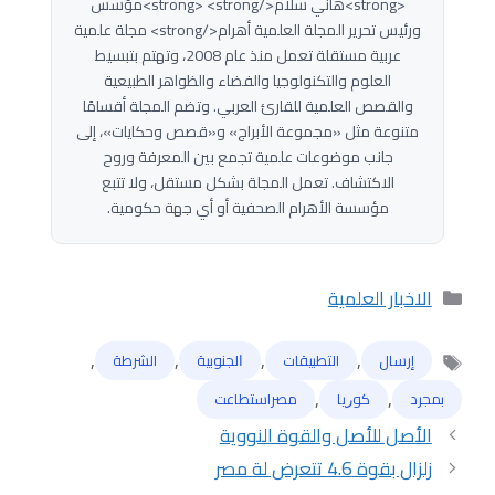
<strong>هاني سلام</strong> <strong>مؤسس
ورئيس تحرير المجلة العلمية أهرام</strong> مجلة علمية
عربية مستقلة تعمل منذ عام 2008، وتهتم بتبسيط
العلوم والتكنولوجيا والفضاء والظواهر الطبيعية
والقصص العلمية للقارئ العربي. وتضم المجلة أقسامًا
متنوعة مثل «مجموعة الأبراج» و«قصص وحكايات»، إلى
جانب موضوعات علمية تجمع بين المعرفة وروح
الاكتشاف. تعمل المجلة بشكل مستقل، ولا تتبع
مؤسسة الأهرام الصحفية أو أي جهة حكومية.
التصنيفات
الاخبار العلمية
,
,
,
,
إرسال
التطبيقات
ﺍﻟﺠﻨﻮﺑﻴﺔ
الشرطة
الوسوم
,
,
بمجرد
ﻛﻮﺭﻳﺎ
مصراستطاعت
الأصل للأصل والقوة النووية
زلزال بقوة 4.6 تتعرض لة مصر