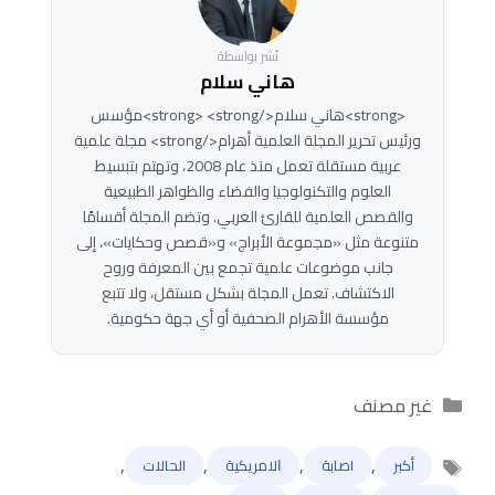
نُشر بواسطة
هاني سلام
<strong>هاني سلام</strong> <strong>مؤسس
ورئيس تحرير المجلة العلمية أهرام</strong> مجلة علمية
عربية مستقلة تعمل منذ عام 2008، وتهتم بتبسيط
العلوم والتكنولوجيا والفضاء والظواهر الطبيعية
والقصص العلمية للقارئ العربي. وتضم المجلة أقسامًا
متنوعة مثل «مجموعة الأبراج» و«قصص وحكايات»، إلى
جانب موضوعات علمية تجمع بين المعرفة وروح
الاكتشاف. تعمل المجلة بشكل مستقل، ولا تتبع
مؤسسة الأهرام الصحفية أو أي جهة حكومية.
التصنيفات
غير مصنف
,
,
,
,
أكبر
اصابة
ﺍﻻﻣﺮﻳﻜﻴﺔ
الحالات