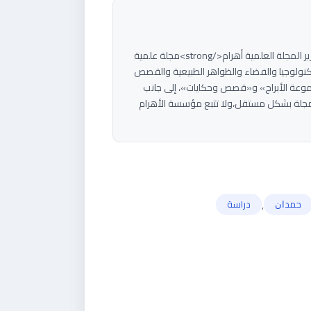
<strong>هاني سلام</strong><strong>مؤسس ورئيس تحرير المجلة العلمية أهرام</strong>مجلة علمية
م بتبسيط العلوم والتكنولوجيا والفضاء والظواهر الطبيعية والقصص
موعة الأبراج» و«قصص وحكايات»، إلى جانب
جلة بشكل مستقل،ولا تتبع مؤسسة الأهرام
,
ﺣﻤﺪﺍﻥ
دراسة