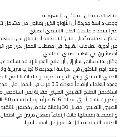
متابعات : حمدان المالكي : السعودية
وجدت دراسة جديدة أن الأزواج الذين يعانون من مشاكل تتع
عبر استخدام علاجات الطب التقليدي الصيني.
وذكرت صحيفة “ديلي ميل” البريطانية أن باحثين في جامعة ادي
عن أدوية العلاجات الغربية، في معدلات الحمل لدى من ات
أخصائيون في الطب الصيني التقليدي.
وكان بحث سابق أشار إلى أن علاج الوخز بالإبر قد يساعد على
الصيني التقليدي وبين الأدوية الغربية وعلاجات التلقيح ال
ووجد العلماء ارتفاعاً معدله 3.5 مرات
استخدمن العلاج التقليدي الصيني مقارنة بمن استخدمن عل
وأظهرت
الصيني التقليدي مقابل 30 بالمائة عند من خضعن للتلقيح الاصطناعي.
والمحصلة بمجملها كانت ارتفاعاً بمعدل مرتين في احتمال ا
الصينية التقليدية خلال 4 أشهر من استخدامها.