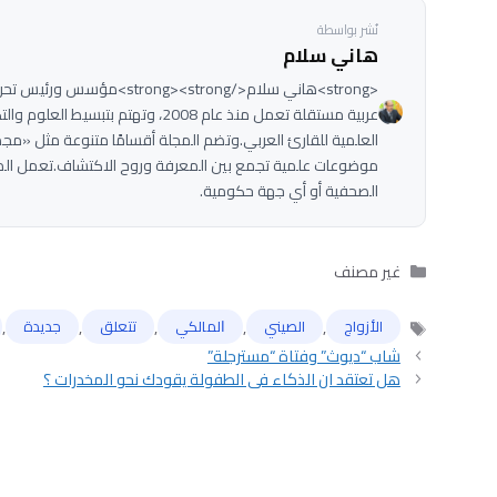
نُشر بواسطة
هاني سلام
عربية مستقلة تعمل منذ عام 2008، وتهت
العلمية للقارئ العربي.وتضم المجلة أقسامًا متنوعة مثل «مج
موضوعات علمية تجمع بين المعرفة وروح الاكتشاف.تعمل الم
الصحفية أو أي جهة حكومية.
التصنيفات
غير مصنف
,
,
,
,
,
الأزواج
الصيني
ﺍﻟﻤﺎﻟﻜﻲ
تتعلق
جديدة
الوسوم
شاب “ديوث” وفتاة “مسترجلة”
هل تعتقد ان الذكاء فى الطفولة يقودك نحو المخدرات ؟