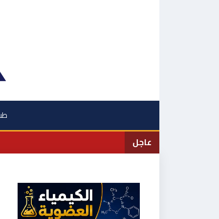
نتقل
لى
لمحتوى
طب
عاجل