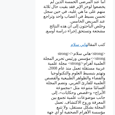
أما عند المرضى الخمسة الذين لم
يخضعوا لوخز الإبر فقد بقيت حال ثلاثة
منهم على ما هي عليه، في حين سجل
تحسن بسيط في أعصاب واحد وتراجع
عند المريض الخامس.
وخلص الباحثون إلى ان هذه النتائج
مشجعة وتستحق إجراء دراسة أوسع.
كتب المقال
هاني سلام
<strong>هاني سلام</strong>
<strong>مؤسس ورئيس تحرير المجلة
العلمية أهرام</strong> مجلة علمية
عربية مستقلة تعمل منذ عام 2008،
وتهتم بتبسيط العلوم والتكنولوجيا
والفضاء والظواهر الطبيعية والقصص
العلمية للقارئ العربي. وتضم المجلة
أقسامًا متنوعة مثل «مجموعة
الأبراج» و«قصص وحكايات»، إلى
جانب موضوعات علمية تجمع بين
المعرفة وروح الاكتشاف. تعمل
المجلة بشكل مستقل، ولا تتبع
مؤسسة الأهرام الصحفية أو أي جهة