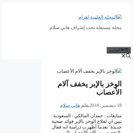
انتقل
إلى
المحتوى
مجلة مستقلة تحت إشراف هاني سلام
القائمة
الوخز بالإبر يخفف آلام
الأعصاب‎
18 ديسمبر، 2018
بقلم
هاني سلام
متابعات : حمدان المالكي : السعودية :
تبين ان لعلاج الوخز بالإبر فوائد صحية
جديدة’ بعدما أظهرت دراسة انه فعال
بالتخفيف من آلام الأعصاب التي