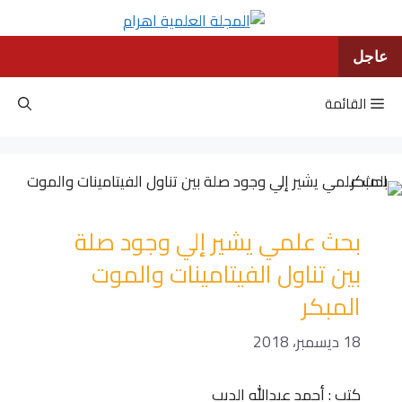
نتقل
لى
لمحتوى
عاجل
القائمة
بحث علمي يشير إلي وجود صلة
بين تناول الفيتامينات والموت
المبكر
18 ديسمبر، 2018
كتب : أحمد عبدالله الديب