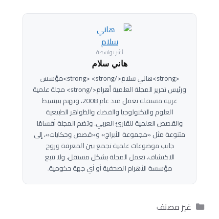
نُشر بواسطة
هاني سلام
<strong>هاني سلام</strong> <strong>مؤسس
ورئيس تحرير المجلة العلمية أهرام</strong> مجلة علمية
عربية مستقلة تعمل منذ عام 2008، وتهتم بتبسيط
العلوم والتكنولوجيا والفضاء والظواهر الطبيعية
والقصص العلمية للقارئ العربي. وتضم المجلة أقسامًا
متنوعة مثل «مجموعة الأبراج» و«قصص وحكايات»، إلى
جانب موضوعات علمية تجمع بين المعرفة وروح
الاكتشاف. تعمل المجلة بشكل مستقل، ولا تتبع
مؤسسة الأهرام الصحفية أو أي جهة حكومية.
التصنيفات
غير مصنف