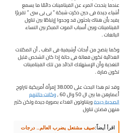
عندما يتحدث المرء عن الفيتامينات دائمًا ما يسمع
أشياء جيدة فى حين ذكرت شبكة ” بى بى سى ” تقريرًا
يفيد بأن هناك باحثون قد وجدوا إرتباطًا بين تناول
الفيتامينات وبين أسباب الموت المبكر بين النساء
البالغات .
وكما يتضح من أبحاث أرشيفية فى الطب , أن المكلات
الغذائية تكون فعالة فى حالة إذا كان الشخص قليل
التغذية وأن الإستهلاك الذائد من تلك الفيتامينات
تكون ضارة .
وقد تم هذا البحث على 38.000 إمرأة أمريكية تتراوح
أعمارهن ما بين ال 50 وال 60 ,
وكانت حالتهم
الصحية جيدة
ويتناولون الغذاء بصورة جيدة ولكن كثير
منهن فضلن تناول
اقرأ أيضاً:
صيف مشتعل يضرب العالم.. درجات