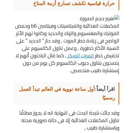
حرارة قياسية تكشف تسارع أزمة المناخ
المكملات الغذائية والفيتامينات وفيتامين b6 وحمض
الفوليك والمغنسيوم والزنك والحديد وكانوا لهم الأثر
الواضح فى زيادة خطر الموت , وقد حاز ” الحديد ” على
النسبة الأكثر خطورة , وعمل تناول الكالسيوم على
تخفيض خطر
الموت المبكر
, كما قال الباحثون أنهم لا
ينصحون بتناول حبوب الكالسيوم كل يوم من دون
إستشارة طبيب متخصص .
اقرأ أيضاً:
أول ساعة نووية في العالم تبدأ العمل
رسميًا
وقد جائت نتيجة البحث فى النهاية انه لا يجوز مطلقًا
تناول المكملات الغذائية إلا فى حالة ضرورية محلة
وباستشارة طبيب ,