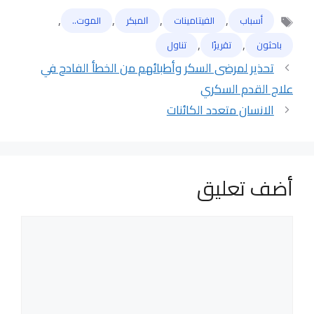
,
,
,
,
أسباب
الفيتامينات
ﺍﻟﻤﺒﻜﺮ
الموت..
الوسوم
,
,
باحثون
تقريرًا
تناول
تحذير لمرضى السكر وأطبائهم من الخطأ الفادح في
علاج القدم السكري
الانسان متعدد الكائنات
أضف تعليق
تعليق